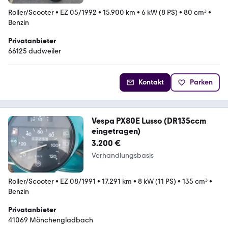
Roller/Scooter
•
EZ 05/1992
•
15.900 km
•
6 kW (8 PS)
•
80 cm³
•
Benzin
Privatanbieter
66125 dudweiler
Kontakt
Parken
Vespa PX80E Lusso (DR135ccm
eingetragen)
3.200 €
Verhandlungsbasis
Roller/Scooter
•
EZ 08/1991
•
17.291 km
•
8 kW (11 PS)
•
135 cm³
•
Benzin
Privatanbieter
41069 Mönchengladbach