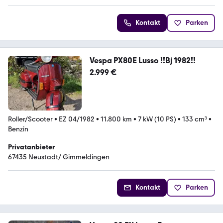
Kontakt
Parken
Vespa PX80E Lusso !!Bj 1982!!
2.999 €
Roller/Scooter
•
EZ 04/1982
•
11.800 km
•
7 kW (10 PS)
•
133 cm³
•
Benzin
Privatanbieter
67435 Neustadt/ Gimmeldingen
Kontakt
Parken