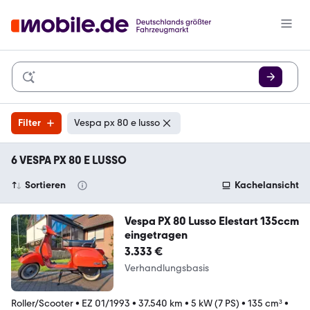
Filter
Vespa px 80 e lusso
6 VESPA PX 80 E LUSSO
Sortieren
Kachelansicht
Vespa PX 80 Lusso Elestart 135ccm
eingetragen
3.333 €
Verhandlungsbasis
Roller/Scooter
•
EZ 01/1993
•
37.540 km
•
5 kW (7 PS)
•
135 cm³
•