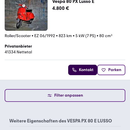
Vespa 80 PX Lusso E
4.800 €
Roller/Scooter
•
EZ 06/1992
•
823 km
•
5 kW (7 PS)
•
80 cm³
Privatanbieter
41334 Nettetal
Kontakt
Parken
Filter anpassen
Weitere Eigenschaften des
VESPA PX 80 E LUSSO