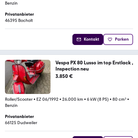
Benzin
Privatanbieter
46395 Bocholt
Kontakt
Parken
Vespa PX 80 Lusso im top Erstlack ,
Inspection neu
3.850 €
Roller/Scooter
•
EZ 06/1992
•
26.000 km
•
6 kW (8 PS)
•
80 cm³
•
Benzin
Privatanbieter
66125 Dudweiler