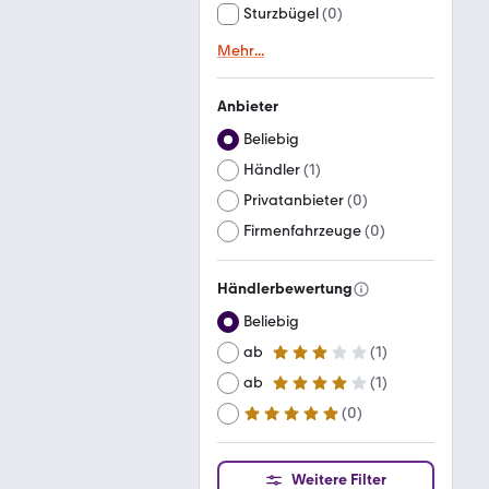
Sturzbügel
(
0
)
Mehr
...
Anbieter
Beliebig
Händler
(
1
)
Privatanbieter
(
0
)
Firmenfahrzeuge
(
0
)
Händlerbewertung
Beliebig
ab
(
1
)
3 Sterne
ab
(
1
)
4 Sterne
(
0
)
ab
5 Sterne
Weitere Filter