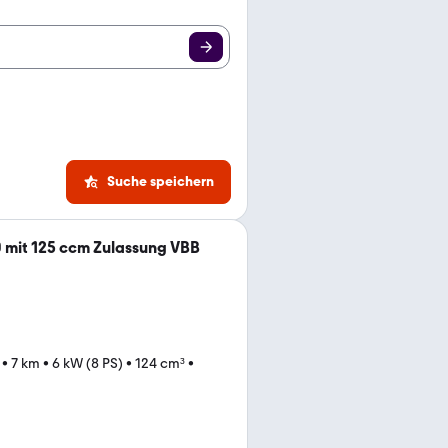
Suche speichern
0 mit 125 ccm Zulassung VBB
•
7 km
•
6 kW (8 PS)
•
124 cm³
•