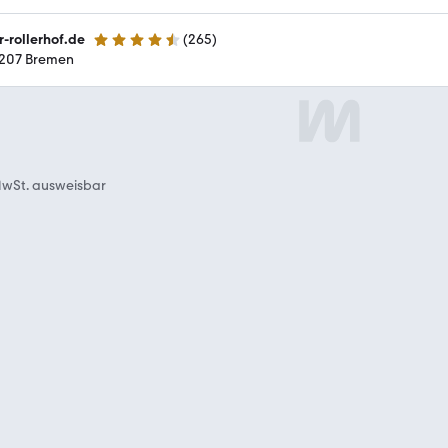
r-rollerhof.de
(
265
)
4.6 Sterne
207 Bremen
wSt. ausweisbar