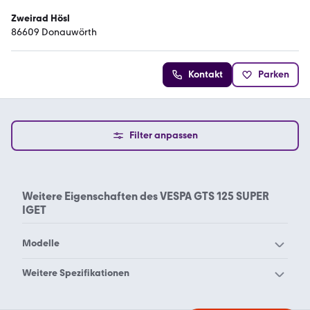
Zweirad Hösl
86609 Donauwörth
Kontakt
Parken
Filter anpassen
Weitere Eigenschaften des
VESPA GTS 125 SUPER
IGET
Modelle
Vespa 125 Primavera ET3
Vespa 125 Super
Weitere Spezifikationen
Vespa 125 VNB
Vespa 125
Vespa 125 touring
Vespa 125ccm