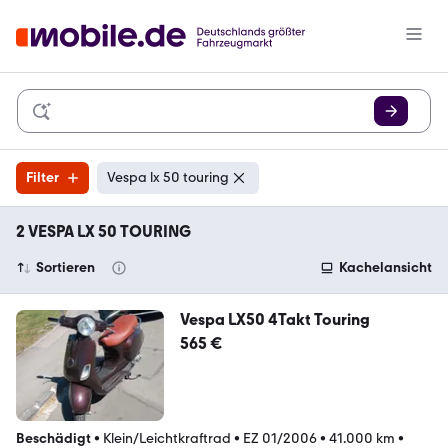
Filter
Vespa lx 50 touring
2 VESPA LX 50 TOURING
Sortieren
Kachelansicht
Vespa LX50 4Takt Touring
565 €
Beschädigt
•
Klein/Leichtkraftrad
•
EZ 01/2006
•
41.000 km
•