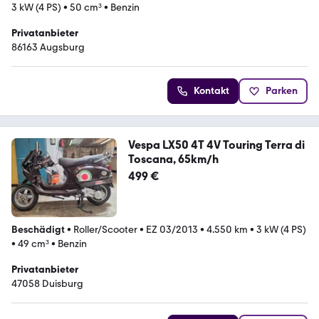
3 kW (4 PS)
•
50 cm³
•
Benzin
Privatanbieter
86163 Augsburg
Kontakt
Parken
Vespa LX50 4T 4V Touring Terra di
Toscana, 65km/h
499 €
Beschädigt
•
Roller/Scooter
•
EZ 03/2013
•
4.550 km
•
3 kW (4 PS)
•
49 cm³
•
Benzin
Privatanbieter
47058 Duisburg