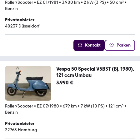
Roller/Scooter
•
EZ 01/1981
•
3.900 km
•
2 kW (3 PS)
•
50 cm³
•
Benzin
Privatanbieter
40237 Düsseldorf
Kontakt
Parken
Vespa 50 Special V5B3T (Bj. 1980),
121 ccm Umbau
3.990 €
Roller/Scooter
•
EZ 07/1980
•
679 km
•
7 kW (10 PS)
•
121 cm³
•
Benzin
Privatanbieter
22763 Hamburg