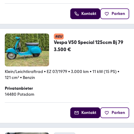
Kontakt
Parken
NEU
Vespa V50 Special 125ccm Bj 79
3.500 €
Klein/Leichtkraftrad
•
EZ 07/1979
•
3.000 km
•
11 kW (15 PS)
•
121 cm³
•
Benzin
Privatanbieter
14480 Potsdam
Kontakt
Parken