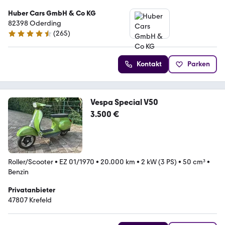
Huber Cars GmbH & Co KG
82398 Oderding
(
265
)
4.7 Sterne
Kontakt
Parken
Vespa Special V50
3.500 €
Roller/Scooter
•
EZ 01/1970
•
20.000 km
•
2 kW (3 PS)
•
50 cm³
•
Benzin
Privatanbieter
47807 Krefeld