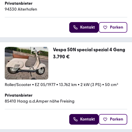
Privatanbieter
94330 Aiterhofen
Kontakt
Parken
Vespa 50N special spezial 4 Gang
3.790 €
Roller/Scooter
•
EZ 05/1977
•
13.762 km
•
2 kW (3 PS)
•
50 cm³
Privatanbieter
85410 Haag a.d.Amper nähe Freising
Kontakt
Parken