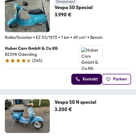
Gesponsert
Vespa 50 Special
3.990 €
Roller/Scooter
•
EZ 03/1972
•
1 km
•
49 cm³
•
Benzin
Huber Cars GmbH & Co KG
82398 Oderding
(
265
)
4.7 Sterne
Kontakt
Parken
Vespa 50 N special
3.200 €