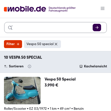
Filter
Vespa 50 special
10 VESPA 50 SPECIAL
Sortieren
Kachelansicht
Vespa 50 Special
3.990 €
Roller/Scooter
•
EZ 03/1972
•
1 km
•
49 cm³
•
Benzin