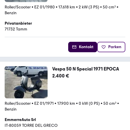
Roller/Scooter
•
EZ 01/1980
•
17.618 km
•
2 kW (3 PS)
•
50 cm³
•
Benzin
Privatanbieter
71732 Tamm
Kontakt
Parken
Vespa 50 N Special 1971 EPOCA
2.400 €
Roller/Scooter
•
EZ 01/1971
•
17.900 km
•
0 kW (0 PS)
•
50 cm³
•
Benzin
EmmerreAuto Srl
IT-80059 TORRE DEL GRECO