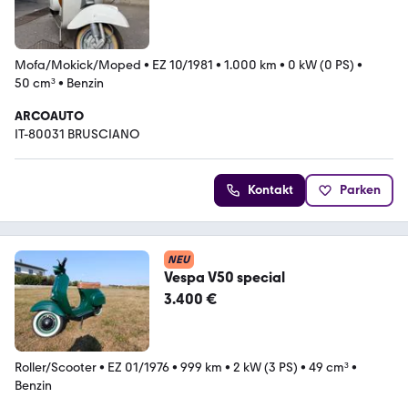
Mofa/Mokick/Moped
•
EZ 10/1981
•
1.000 km
•
0 kW (0 PS)
•
50 cm³
•
Benzin
ARCOAUTO
IT-80031 BRUSCIANO
Kontakt
Parken
NEU
Vespa V50 special
3.400 €
Roller/Scooter
•
EZ 01/1976
•
999 km
•
2 kW (3 PS)
•
49 cm³
•
Benzin