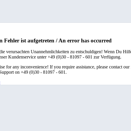
n Fehler ist aufgetreten / An error has occurred
 die verursachten Unannehmlichkeiten zu entschuldigen! Wenn Du Hilfe
unser Kundenservice unter +49 (0)30 - 81097 - 601 zur Verfügung.
se for any inconvenience! If you require assistance, please contact our
upport on +49 (0)30 - 81097 - 601.
e