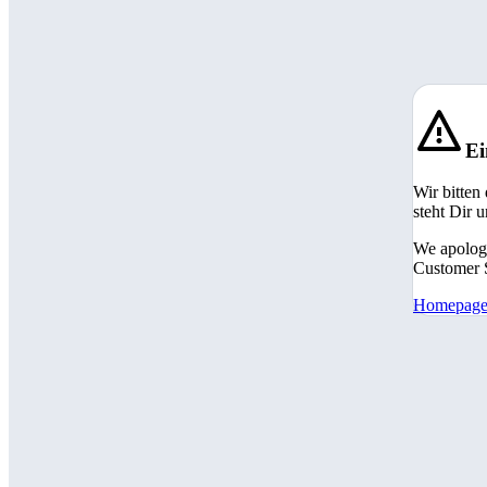
Ei
Wir bitten
steht Dir 
We apologi
Customer S
Homepag