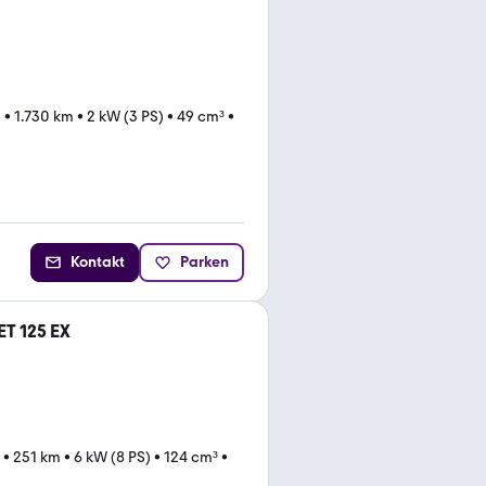
1
•
1.730 km
•
2 kW (3 PS)
•
49 cm³
•
Kontakt
Parken
T 125 EX
•
251 km
•
6 kW (8 PS)
•
124 cm³
•