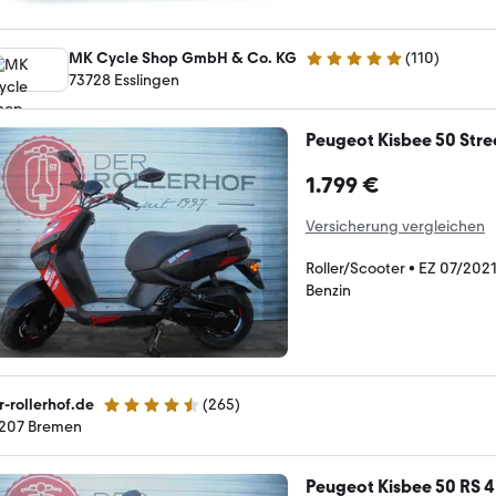
MK Cycle Shop GmbH & Co. KG
(
110
)
4.8 Sterne
73728 Esslingen
Peugeot Kisbee 50 Stre
1.799 €
Versicherung vergleichen
Roller/Scooter
•
EZ 07/202
Benzin
r-rollerhof.de
(
265
)
4.6 Sterne
207 Bremen
Peugeot Kisbee 50 RS 4 