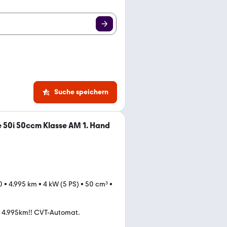
Suche speichern
 50i 50ccm Klasse AM 1. Hand
0
•
4.995 km
•
4 kW (5 PS)
•
50 cm³
•
4.995km!! CVT-Automat.