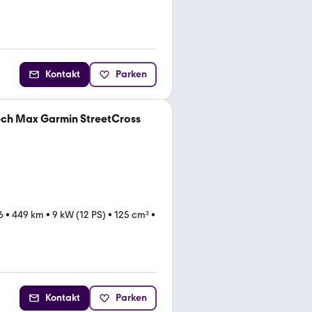
Kontakt
Parken
ch Max Garmin StreetCross
6
•
449 km
•
9 kW (12 PS)
•
125 cm³
•
Kontakt
Parken