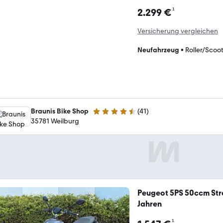
¹
2.299 €
Versicherung vergleichen
Neufahrzeug
•
Roller/Scoo
Braunis Bike Shop
(
41
)
4.7 Sterne
35781 Weilburg
Peugeot 5PS 50ccm Stre
Jahren
¹