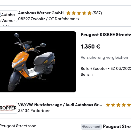
Autohaus Werner GmbH
(
587
)
4.8 Sterne
08297 Zwönitz / OT Dorfchemnitz
Peugeot KISBEE Street
1.350 €
Versicherung vergleichen
Roller/Scooter
•
EZ 03/202
Benzin
VW/VW-Nutzfahrzeuge / Audi Autohaus Gröpper GmbH
5 Sterne
33104 Paderborn
Peugeot Str
Gesponsert