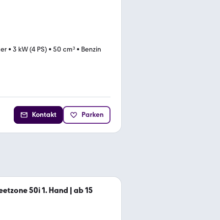
ter
•
3 kW (4 PS)
•
50 cm³
•
Benzin
Kontakt
Parken
etzone 50i 1. Hand | ab 15