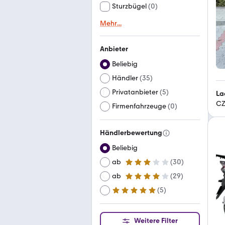
Sturzbügel
(
0
)
Mehr
...
Anbieter
Beliebig
Händler
(
35
)
Privatanbieter
(
5
)
La
CZ
Firmenfahrzeuge
(
0
)
Händlerbewertung
Beliebig
ab
(
30
)
3 Sterne
ab
(
29
)
4 Sterne
(
5
)
ab
5 Sterne
Weitere Filter