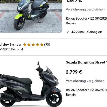
1.547 €
Versicherung vergleichen
Roller/Scooter
•
EZ 09/202
Benzin
4.999km !! Garagiert
dislav Brynda
(
75
)
5 Sterne
-14800 Praha 4
Suzuki Burgman Street 
¹
2.799 €
Versicherung vergleichen
Roller/Scooter
•
EZ 06/202
Benzin