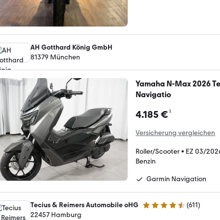
AH Gotthard König GmbH
81379 München
Yamaha N-Max 2026 Te
Navigatio
¹
4.185 €
Versicherung vergleichen
Roller/Scooter
•
EZ 03/202
Benzin
Garmin Navigation
Tecius & Reimers Automobile oHG
(
611
)
4.6 Sterne
22457 Hamburg