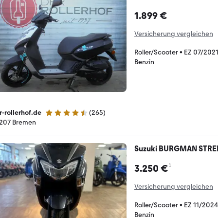
1.899 €
Versicherung vergleichen
Roller/Scooter
•
EZ 07/202
Benzin
r-rollerhof.de
(
265
)
4.6 Sterne
207 Bremen
Suzuki BURGMAN STREE
¹
3.250 €
Versicherung vergleichen
Roller/Scooter
•
EZ 11/2024
Benzin