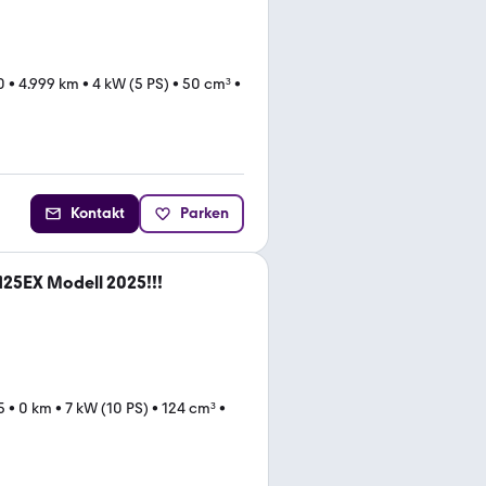
0
•
4.999 km
•
4 kW (5 PS)
•
50 cm³
•
Kontakt
Parken
125EX Modell 2025!!!
5
•
0 km
•
7 kW (10 PS)
•
124 cm³
•