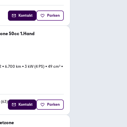
Kontakt
Parken
zone 50cc 1.Hand
2
•
6.700 km
•
3 kW (4 PS)
•
49 cm³
•
(
63
)
Kontakt
Parken
eetzone