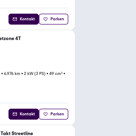
Kontakt
Parken
etzone 4T
1
•
6.976 km
•
2 kW (3 PS)
•
49 cm³
•
Kontakt
Parken
Takt Streetline