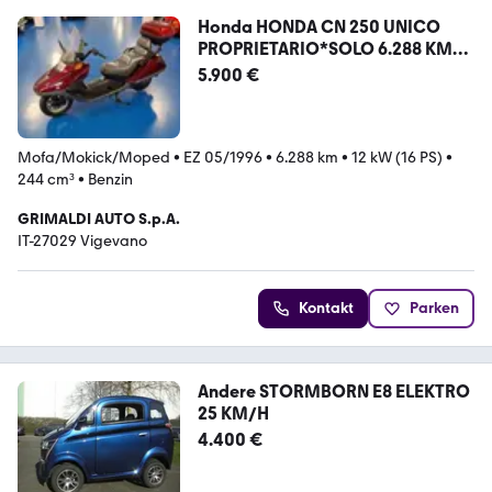
Honda HONDA CN 250 UNICO
PROPRIETARIO*SOLO 6.288 KM
DA
5.900 €
Mofa/Mokick/Moped
•
EZ 05/1996
•
6.288 km
•
12 kW (16 PS)
•
244 cm³
•
Benzin
GRIMALDI AUTO S.p.A.
IT-27029 Vigevano
Kontakt
Parken
Andere STORMBORN E8 ELEKTRO
25 KM/H
4.400 €