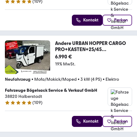
(
109
)
5 Sterne
Kontakt
Parken
Andere URBAN HOPPER CARGO
PRO+KASTEN+25/45
KMH+60V100Ah
6.990 €
19% MwSt.
Neufahrzeug
•
Mofa/Mokick/Moped
•
3 kW (4 PS)
•
Elektro
Fahrzeuge Bögelsack Service & Verkauf GmbH
38820 Halberstadt
(
109
)
5 Sterne
Kontakt
Parken