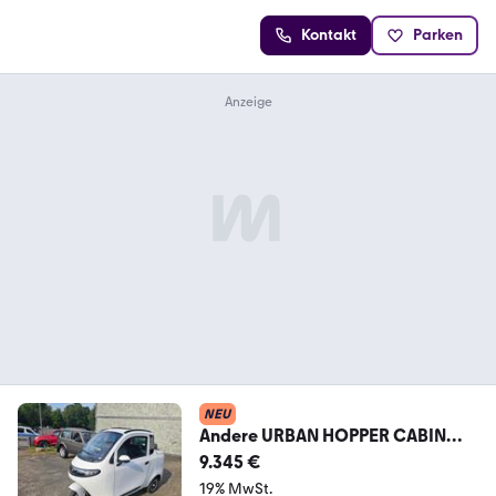
Kontakt
Parken
NEU
Andere URBAN HOPPER CABIN
MAX+25/45KMH+LiFePO4+KOFFE
9.345 €
RRA
19% MwSt.