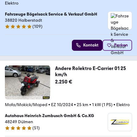
Elektro
Fahrzeuge Bögelsack Service & Verkauf GmbH
38820 Halberstadt
(
109
)
5 Sterne
Kontakt
Parken
Andere Rolektro E-Carrier 01 25
km/h
2.250 €
Mofa/Mokick/Moped
•
EZ 10/2024
•
25 km
•
1 kW (1 PS)
•
Elektro
Autohaus Heinrich Zumbusch GmbH & Co.KG
48249 Dülmen
(
51
)
5 Sterne