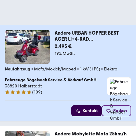
Andere URBAN HOPPER BEST
AGER Li+4-RAD
MOBIL+15/25KM/H+
2.495 €
19% MwSt.
Neufahrzeug
•
Mofa/Mokick/Moped
•
1 kW (1 PS)
•
Elektro
Fahrzeuge Bögelsack Service & Verkauf GmbH
38820 Halberstadt
(
109
)
5 Sterne
Kontakt
Parken
Andere Mobylette Mofa 25km/h