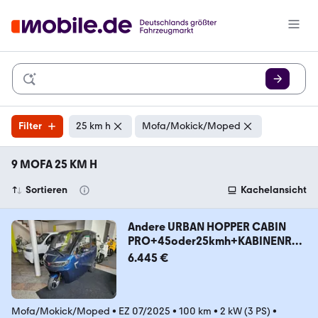
Filter
25 km h
Mofa/Mokick/Moped
9 MOFA 25 KM H
Sortieren
Kachelansicht
Andere URBAN HOPPER CABIN
PRO+45oder25kmh+KABINENROL
LER
6.445 €
Mofa/Mokick/Moped
•
EZ 07/2025
•
100 km
•
2 kW (3 PS)
•