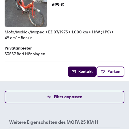
699 €
Mofa/Mokick/Moped
•
EZ 07/1973
•
1.000 km
•
1 kW (1 PS)
•
49 cm³
•
Benzin
Privatanbieter
53557 Bad Hönningen
Kontakt
Parken
Filter anpassen
Weitere Eigenschaften des
MOFA 25 KM H