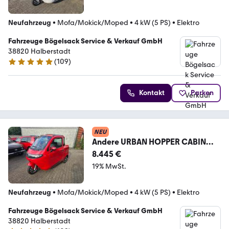
Neufahrzeug
•
Mofa/Mokick/Moped
•
4 kW (5 PS)
•
Elektro
Fahrzeuge Bögelsack Service & Verkauf GmbH
38820 Halberstadt
(
109
)
5 Sterne
Kontakt
Parken
NEU
Andere URBAN HOPPER CABIN
MAX+25/45KMH+72V100Ah+KOF
8.445 €
FERR
19% MwSt.
Neufahrzeug
•
Mofa/Mokick/Moped
•
4 kW (5 PS)
•
Elektro
Fahrzeuge Bögelsack Service & Verkauf GmbH
38820 Halberstadt