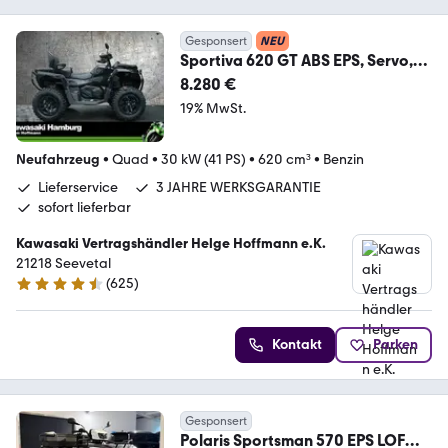
Gesponsert
NEU
Sportiva 620 GT ABS EPS, Servo,
sofort lieferbar
8.280 €
19% MwSt.
Neufahrzeug
•
Quad
•
30 kW (41 PS)
•
620 cm³
•
Benzin
Lieferservice
3 JAHRE WERKSGARANTIE
sofort lieferbar
Kawasaki Vertragshändler Helge Hoffmann e.K.
21218 Seevetal
(
625
)
4.6 Sterne
Kontakt
Parken
Gesponsert
Polaris Sportsman 570 EPS LOF