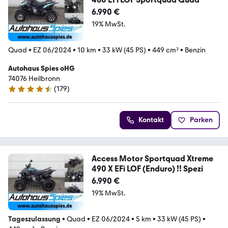
6.990 €
19% MwSt.
Quad
•
EZ 06/2024
•
10 km
•
33 kW (45 PS)
•
449 cm³
•
Benzin
Autohaus Spies oHG
74076 Heilbronn
(
179
)
4.5 Sterne
Kontakt
Parken
Access Motor Sportquad Xtreme
490 X EFi LOF (Enduro) !! Spezi
6.990 €
19% MwSt.
Tageszulassung
•
Quad
•
EZ 06/2024
•
5 km
•
33 kW (45 PS)
•