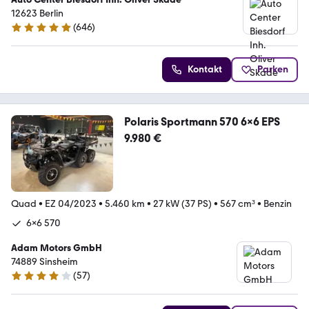
12623 Berlin
(
646
)
4.9 Sterne
Kontakt
Parken
Polaris Sportmann 570 6x6 EPS
9.980 €
Quad
•
EZ 04/2023
•
5.460 km
•
27 kW (37 PS)
•
567 cm³
•
Benzin
6x6 570
Adam Motors GmbH
74889 Sinsheim
(
57
)
4 Sterne