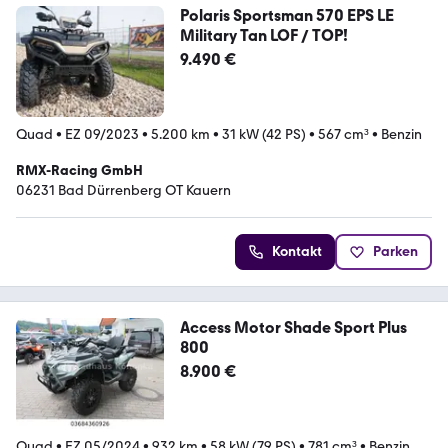
Polaris Sportsman 570 EPS LE
Military Tan LOF / TOP!
9.490 €
Quad
•
EZ 09/2023
•
5.200 km
•
31 kW (42 PS)
•
567 cm³
•
Benzin
RMX-Racing GmbH
06231 Bad Dürrenberg OT Kauern
Kontakt
Parken
Access Motor Shade Sport Plus
800
8.900 €
Quad
•
EZ 05/2024
•
932 km
•
58 kW (79 PS)
•
781 cm³
•
Benzin