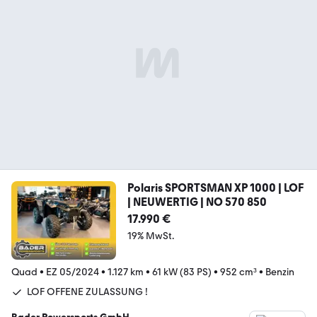
Polaris SPORTSMAN XP 1000 | LOF
| NEUWERTIG | NO 570 850
17.990 €
19% MwSt.
Quad
•
EZ 05/2024
•
1.127 km
•
61 kW (83 PS)
•
952 cm³
•
Benzin
LOF OFFENE ZULASSUNG !