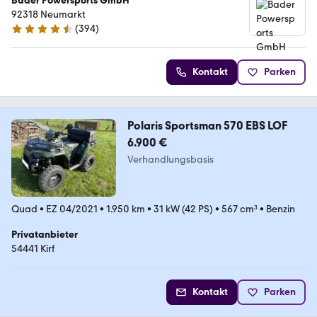
Bader Powersports GmbH
92318 Neumarkt
(
394
)
4.6 Sterne
Kontakt
Parken
Polaris Sportsman 570 EBS LOF
6.900 €
Verhandlungsbasis
Quad
•
EZ 04/2021
•
1.950 km
•
31 kW (42 PS)
•
567 cm³
•
Benzin
Privatanbieter
54441 Kirf
Kontakt
Parken