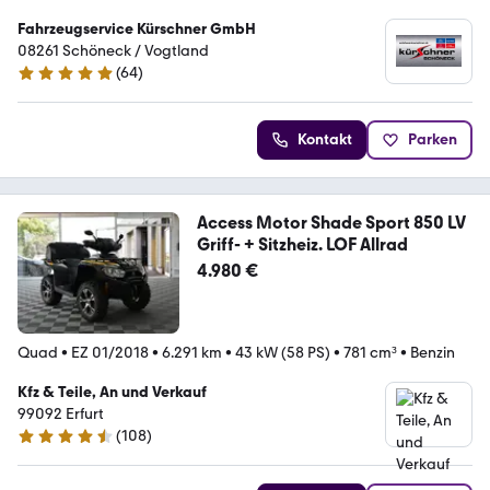
Fahrzeugservice Kürschner GmbH
08261 Schöneck / Vogtland
(
64
)
4.9 Sterne
Kontakt
Parken
Access Motor Shade Sport 850 LV
Griff- + Sitzheiz. LOF Allrad
4.980 €
Quad
•
EZ 01/2018
•
6.291 km
•
43 kW (58 PS)
•
781 cm³
•
Benzin
Kfz & Teile, An und Verkauf
99092 Erfurt
(
108
)
4.3 Sterne