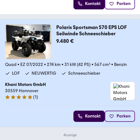
Kontakt
Parken
Polaris Sportsman 570 EPS LOF
Seilwinde Schneeschieber
9.480 €
Quad
•
EZ 07/2022
•
274 km
•
31 kW (42 PS)
•
567 cm³
•
Benzin
LOF
NEUWERTIG
Schneeschieber
Khani Motors GmbH
30559 Hannover
(
1
)
5 Sterne
Kontakt
Parken