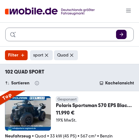
Filter
sport
Quad
102 QUAD SPORT
Sortieren
Kachelansicht
Top
Gesponsert
Polaris Sportsman 570 EPS Black
Edition Mwst ausweisbar
11.990 €
19% MwSt.
Neufahrzeug
•
Quad
•
33 kW (45 PS)
•
567 cm³
•
Benzin