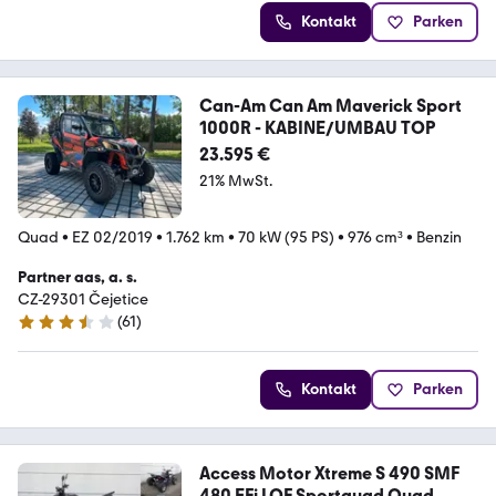
Kontakt
Parken
Can-Am Can Am Maverick Sport
1000R - KABINE/UMBAU TOP
23.595 €
21% MwSt.
Quad
•
EZ 02/2019
•
1.762 km
•
70 kW (95 PS)
•
976 cm³
•
Benzin
Partner aas, a. s.
CZ-29301 Čejetice
(
61
)
3.7 Sterne
Kontakt
Parken
Access Motor Xtreme S 490 SMF
480 EFi LOF Sportquad Quad