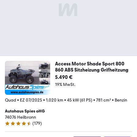
Access Motor Shade Sport 800
860 ABS Sitzheizung Grifheitzung
5.490 €
19% MwSt.
Quad
•
EZ 07/2025
•
1.020 km
•
45 kW (61 PS)
•
781 cm³
•
Benzin
Autohaus Spies oHG
74076 Heilbronn
(
179
)
4.5 Sterne