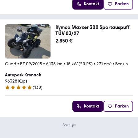
Kontakt
Parken
Kymco Maxxer 300 Sportauspuff
TÜV 03/27
2.850 €
Quad
•
EZ 09/2015
•
6.135 km
•
15 kW (20 PS)
•
271 cm³
•
Benzin
Autopark Kronach
96328 Küps
(
138
)
5 Sterne
Kontakt
Parken