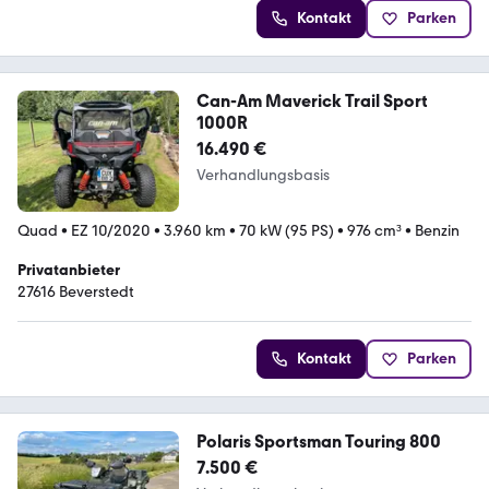
Kontakt
Parken
Can-Am Maverick Trail Sport
1000R
16.490 €
Verhandlungsbasis
Quad
•
EZ 10/2020
•
3.960 km
•
70 kW (95 PS)
•
976 cm³
•
Benzin
Privatanbieter
27616 Beverstedt
Kontakt
Parken
Polaris Sportsman Touring 800
7.500 €