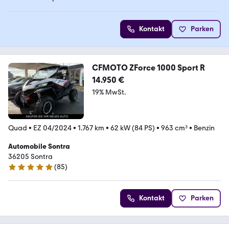
Kontakt
Parken
CFMOTO ZForce 1000 Sport R
14.950 €
19% MwSt.
Quad
•
EZ 04/2024
•
1.767 km
•
62 kW (84 PS)
•
963 cm³
•
Benzin
Automobile Sontra
36205 Sontra
(
85
)
5 Sterne
Kontakt
Parken