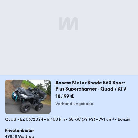
Access Motor Shade 860 Sport
Plus Supercharger - Quad / ATV
10.199 €
Verhandlungsbasis
Quad
•
EZ 05/2024
•
6.400 km
•
58 kW (79 PS)
•
791 cm³
•
Benzin
Privatanbieter
49838 Wettrup