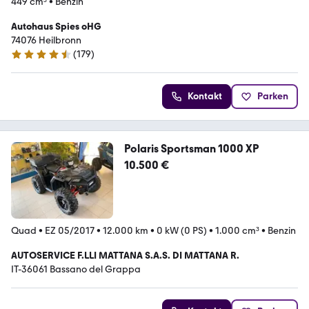
449 cm³
•
Benzin
Autohaus Spies oHG
74076 Heilbronn
(
179
)
4.5 Sterne
Kontakt
Parken
Polaris Sportsman 1000 XP
10.500 €
Quad
•
EZ 05/2017
•
12.000 km
•
0 kW (0 PS)
•
1.000 cm³
•
Benzin
AUTOSERVICE F.LLI MATTANA S.A.S. DI MATTANA R.
IT-36061 Bassano del Grappa