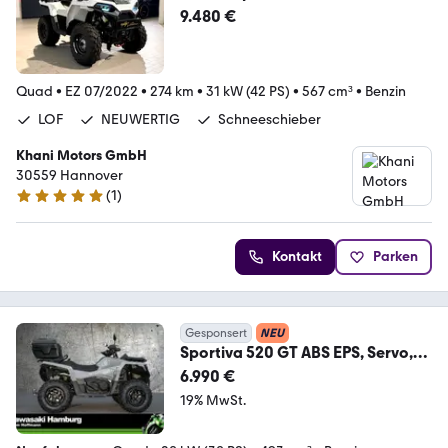
Seilwinde Schneeschieber
9.480 €
Quad
•
EZ 07/2022
•
274 km
•
31 kW (42 PS)
•
567 cm³
•
Benzin
LOF
NEUWERTIG
Schneeschieber
Khani Motors GmbH
30559 Hannover
(
1
)
5 Sterne
Kontakt
Parken
Gesponsert
NEU
Sportiva 520 GT ABS EPS, Servo,
sofort lieferbar
6.990 €
19% MwSt.