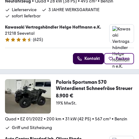
Neufahrzeug
•
Quad
•
28 kW (38 PS)
•
493 cm³
•
Benzin
Lieferservice
3 JAHRE WERKSGARANTIE
sofort lieferbar
Kawasaki Vertragshändler Helge Hoffmann e.K.
21218 Seevetal
(
625
)
4.6 Sterne
Kontakt
Parken
Polaris Sportsman 570
Winterdienst Schneefräse Streuer
8.900 €
19% MwSt.
Quad
•
EZ 01/2022
•
200 km
•
31 kW (42 PS)
•
567 cm³
•
Benzin
Griff und Sitzheizung
Auto Center Biesdorf Inh. Oliver Skade