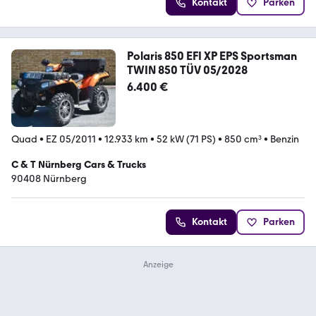
Kontakt
Parken
Polaris 850 EFI XP EPS Sportsman
TWIN 850 TÜV 05/2028
6.400 €
Quad
•
EZ 05/2011
•
12.933 km
•
52 kW (71 PS)
•
850 cm³
•
Benzin
C & T Nürnberg Cars & Trucks
90408 Nürnberg
Kontakt
Parken