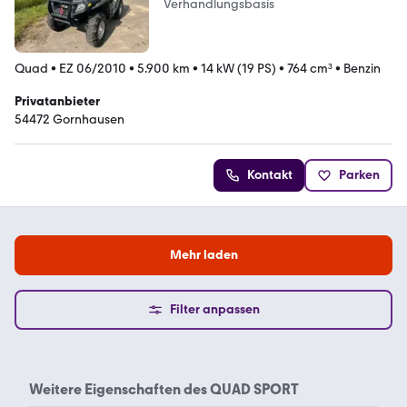
Verhandlungsbasis
Quad
•
EZ 06/2010
•
5.900 km
•
14 kW (19 PS)
•
764 cm³
•
Benzin
Privatanbieter
54472 Gornhausen
Kontakt
Parken
Mehr laden
Filter anpassen
Weitere Eigenschaften des
QUAD SPORT