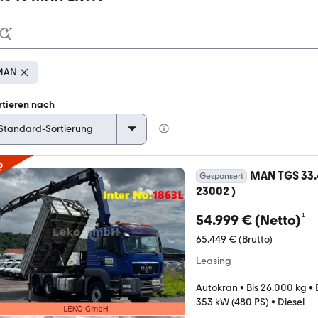
MAN
rtieren nach
p
MAN TGS 33.4
Gesponsert
23002 )
¹
54.999 € (Netto)
65.449 € (Brutto)
Leasing
Autokran
•
Bis 26.000 kg
•
353 kW (480 PS)
•
Diesel