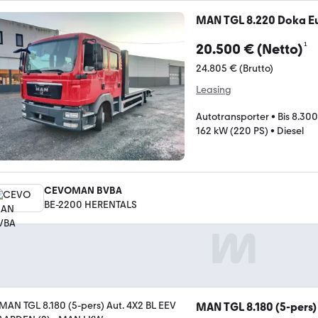
MAN TGL 8.220 Doka E
¹
20.500 € (Netto)
24.805 € (Brutto)
Leasing
Autotransporter
•
Bis 8.300
162 kW (220 PS)
•
Diesel
CEVOMAN BVBA
BE-2200 HERENTALS
MAN TGL 8.180 (5-pers)