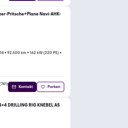
zer-Pritsche+Plane Navi-AHK-
14
•
92.500 km
•
162 kW (220 PS)
•
(
741
)
Kontakt
Parken
4x4 DRILLING RIG KNEBEL AS