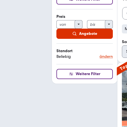
Preis
Angebote
So
Standort
Beliebig
ändern
To
Weitere Filter