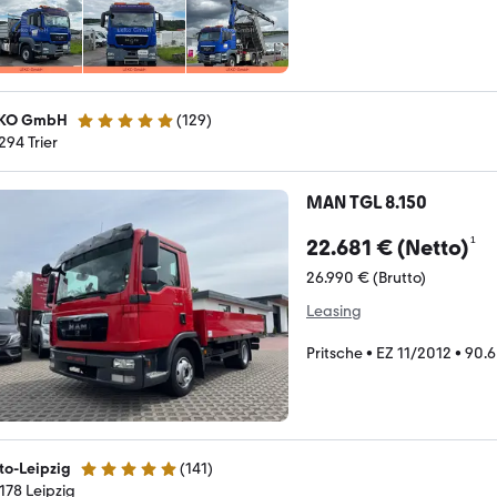
KO GmbH
(
129
)
4.9 Sterne
294 Trier
MAN TGL 8.150
¹
22.681 € (Netto)
26.990 € (Brutto)
Leasing
Pritsche
•
EZ 11/2012
•
90.
to-Leipzig
(
141
)
4.8 Sterne
178 Leipzig