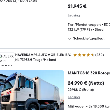
21.945 €
Leasing
Tier-/Pferdetransport
•
EZ 
132 kW (179 PS)
•
Diesel
Scheckheftgepflegt
HAVERKAMPS AUTOMOBIELEN B.V.
(
230
)
4.5 Sterne
NL-7395SH Teuge/Holland
MAN TGS 18.320 Rotop
¹
24.990 € (Netto)
29.988 € (Brutto)
Leasing
Müllwagen
•
Bis 18.000 kg