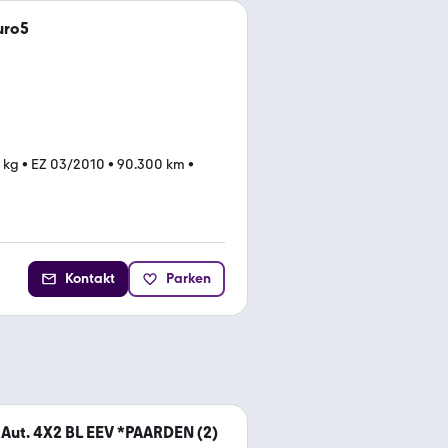
uro5
 kg
•
EZ 03/2010
•
90.300 km
•
Kontakt
Parken
 Aut. 4X2 BL EEV *PAARDEN (2)