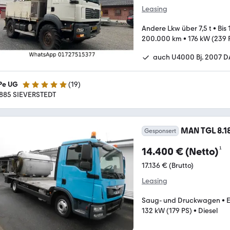
Leasing
Andere Lkw über 7,5 t
•
Bis 
200.000 km
•
176 kW (239 
auch U4000 Bj. 2007 D
Pe UG
(
19
)
5 Sterne
885 SIEVERSTEDT
MAN TGL 8.18
Gesponsert
¹
14.400 € (Netto)
17.136 € (Brutto)
Leasing
Saug- und Druckwagen
•
132 kW (179 PS)
•
Diesel