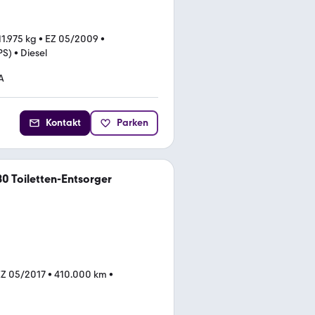
11.975 kg
•
EZ 05/2009
•
PS)
•
Diesel
A
Kontakt
Parken
0 Toiletten-Entsorger
EZ 05/2017
•
410.000 km
•