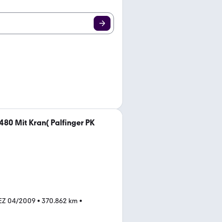
80 Mit Kran( Palfinger PK
EZ 04/2009
•
370.862 km
•