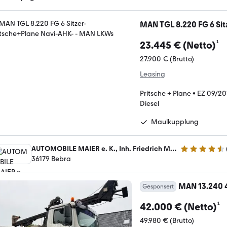
MAN TGL 8.220 FG 6 Sit
¹
23.445 € (Netto)
27.900 € (Brutto)
Leasing
Pritsche + Plane
•
EZ 09/20
Diesel
Maulkupplung
AUTOMOBILE MAIER e. K., Inh. Friedrich Maier
4.6 Sterne
36179 Bebra
MAN 13.240 
Gesponsert
¹
42.000 € (Netto)
49.980 € (Brutto)