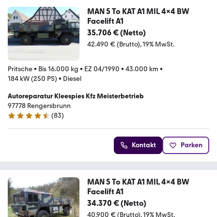
MAN 5 To KAT A1 MIL 4x4 BW
Facelift A1
35.706 € (Netto)
42.490 € (Brutto)
19% MwSt.
Pritsche
•
Bis 16.000 kg
•
EZ 04/1990
•
43.000 km
•
184 kW (250 PS)
•
Diesel
Autoreparatur Kleespies Kfz Meisterbetrieb
97778 Rengersbrunn
(
83
)
4.6 Sterne
Kontakt
Parken
MAN 5 To KAT A1 MIL 4x4 BW
Facelift A1
34.370 € (Netto)
40.900 € (Brutto)
19% MwSt.