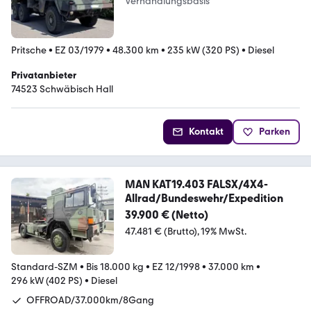
Verhandlungsbasis
Pritsche
•
EZ 03/1979
•
48.300 km
•
235 kW (320 PS)
•
Diesel
Privatanbieter
74523 Schwäbisch Hall
Kontakt
Parken
MAN KAT19.403 FALSX/4X4-
Allrad/Bundeswehr/Expedition
39.900 € (Netto)
47.481 € (Brutto)
19% MwSt.
Standard-SZM
•
Bis 18.000 kg
•
EZ 12/1998
•
37.000 km
•
296 kW (402 PS)
•
Diesel
OFFROAD/37.000km/8Gang