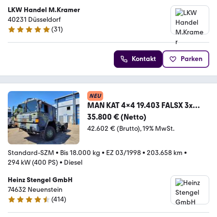
LKW Handel M.Kramer
40231 Düsseldorf
(
31
)
5 Sterne
Kontakt
Parken
NEU
MAN KAT 4x4 19.403 FALSX 3x
Sperre 3-Sitzer Allrad
35.800 € (Netto)
42.602 € (Brutto)
19% MwSt.
Standard-SZM
•
Bis 18.000 kg
•
EZ 03/1998
•
203.658 km
•
294 kW (400 PS)
•
Diesel
Heinz Stengel GmbH
74632 Neuenstein
(
414
)
4.7 Sterne