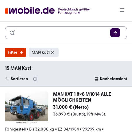
Filter
MAN kat1
15 MAN Kat1
Sortieren
Kachelansicht
MAN KAT 1 8x8 M1014 ALLE
MÖGLICHKEITEN
31.000 € (Netto)
36.890 € (Brutto)
19% MwSt.
Fahrgestell
•
Bis 32.000 kg
•
EZ 04/1984
•
99.999 km
•