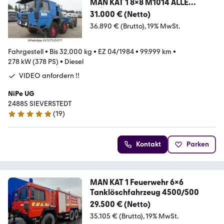
MAN KAT 1 8x8 M1014 ALLE
MÖGLICHKEITEN
31.000 € (Netto)
36.890 € (Brutto)
19% MwSt.
Fahrgestell
•
Bis 32.000 kg
•
EZ 04/1984
•
99.999 km
•
278 kW (378 PS)
•
Diesel
VIDEO anfordern !!
NiPe UG
24885 SIEVERSTEDT
(
19
)
5 Sterne
Kontakt
Parken
MAN KAT 1 Feuerwehr 6x6
Tanklöschfahrzeug 4500/500
29.500 € (Netto)
35.105 € (Brutto)
19% MwSt.