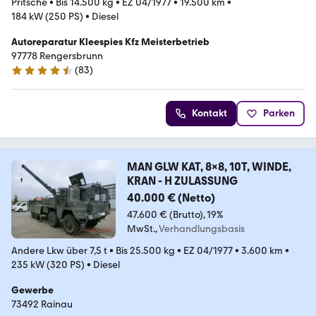
Pritsche
•
Bis 14.500 kg
•
EZ 04/1977
•
19.500 km
•
184 kW (250 PS)
•
Diesel
Autoreparatur Kleespies Kfz Meisterbetrieb
97778 Rengersbrunn
(
83
)
4.6 Sterne
Kontakt
Parken
MAN GLW KAT, 8x8, 10T, WINDE,
KRAN - H ZULASSUNG
40.000 € (Netto)
47.600 € (Brutto)
19%
MwSt.
Verhandlungsbasis
Andere Lkw über 7,5 t
•
Bis 25.500 kg
•
EZ 04/1977
•
3.600 km
•
235 kW (320 PS)
•
Diesel
Gewerbe
73492 Rainau