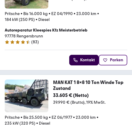
Pritsche
•
Bis 16.000 kg
•
EZ 04/1990
•
23.000 km
•
184 kW (250 PS)
•
Diesel
Autoreparatur Kleespies Kfz Meisterbetrieb
97778 Rengersbrunn
(
83
)
4.6 Sterne
Kontakt
Parken
MAN KAT 1 8x8 10 Ton Winde Top
Zustand
33.605 € (Netto)
39.990 € (Brutto)
19% MwSt.
Pritsche
•
Bis 25.500 kg
•
EZ 06/1977
•
23.000 km
•
235 kW (320 PS)
•
Diesel