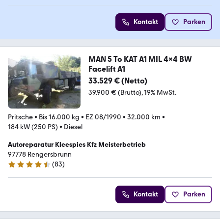
Kontakt
Parken
MAN 5 To KAT A1 MIL 4x4 BW
Facelift A1
33.529 € (Netto)
39.900 € (Brutto)
19% MwSt.
Pritsche
•
Bis 16.000 kg
•
EZ 08/1990
•
32.000 km
•
184 kW (250 PS)
•
Diesel
Autoreparatur Kleespies Kfz Meisterbetrieb
97778 Rengersbrunn
(
83
)
4.6 Sterne
Kontakt
Parken