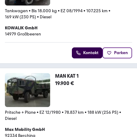
Tankwagen
•
Bis 18.000 kg
•
EZ 08/1994
•
107.225 km
•
169 kW (230 PS)
•
Diesel
KOWALIK GmbH
14979 Großbeeren
Kontakt
Parken
MAN KAT 1
19.900 €
Pritsche + Plane
•
EZ 12/1980
•
78.837 km
•
188 kW (256 PS)
•
Diesel
Max Mobility GmbH
92334 Berching