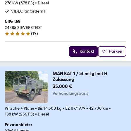
278 kW (378 PS)
•
Diesel
VIDEO anfordern !!
NiPe UG
24885 SIEVERSTEDT
(
19
)
5 Sterne
Kontakt
Parken
MAN KAT 1 / 5t mil gl mit H
Zulassung
35.000 €
Verhandlungsbasis
Pritsche + Plane
•
Bis 14.300 kg
•
EZ 07/1979
•
42.700 km
•
188 kW (256 PS)
•
Diesel
Privatanbieter
57648 Unnau