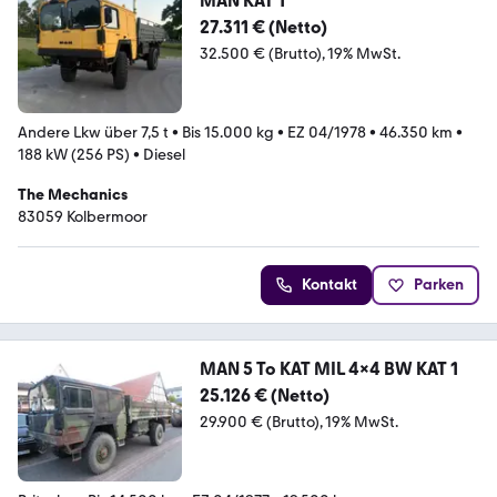
MAN KAT 1
27.311 € (Netto)
32.500 € (Brutto)
19% MwSt.
Andere Lkw über 7,5 t
•
Bis 15.000 kg
•
EZ 04/1978
•
46.350 km
•
188 kW (256 PS)
•
Diesel
The Mechanics
83059 Kolbermoor
Kontakt
Parken
MAN 5 To KAT MIL 4x4 BW KAT 1
25.126 € (Netto)
29.900 € (Brutto)
19% MwSt.