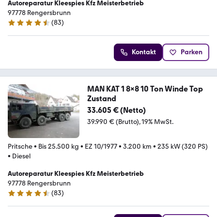
Autoreparatur Kleespies Kfz Meisterbetrieb
97778 Rengersbrunn
(
83
)
4.6 Sterne
Kontakt
Parken
MAN KAT 1 8x8 10 Ton Winde Top
Zustand
33.605 € (Netto)
39.990 € (Brutto)
19% MwSt.
Pritsche
•
Bis 25.500 kg
•
EZ 10/1977
•
3.200 km
•
235 kW (320 PS)
•
Diesel
Autoreparatur Kleespies Kfz Meisterbetrieb
97778 Rengersbrunn
(
83
)
4.6 Sterne