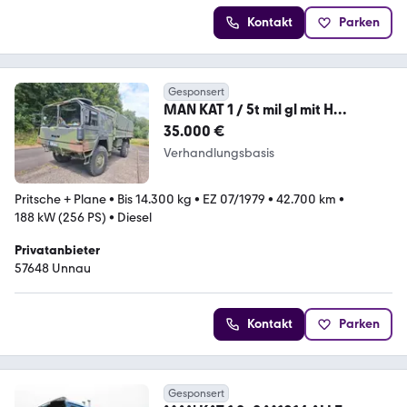
Kontakt
Parken
Gesponsert
MAN KAT 1 / 5t mil gl mit H
Zulassung
35.000 €
Verhandlungsbasis
Pritsche + Plane
•
Bis 14.300 kg
•
EZ 07/1979
•
42.700 km
•
188 kW (256 PS)
•
Diesel
Privatanbieter
57648 Unnau
Kontakt
Parken
Gesponsert