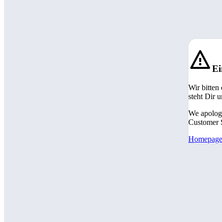
Ei
Wir bitten
steht Dir 
We apologi
Customer S
Homepag