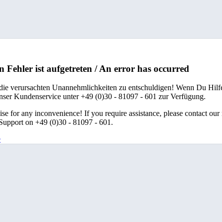
n Fehler ist aufgetreten / An error has occurred
 die verursachten Unannehmlichkeiten zu entschuldigen! Wenn Du Hilfe
unser Kundenservice unter +49 (0)30 - 81097 - 601 zur Verfügung.
se for any inconvenience! If you require assistance, please contact our
upport on +49 (0)30 - 81097 - 601.
e