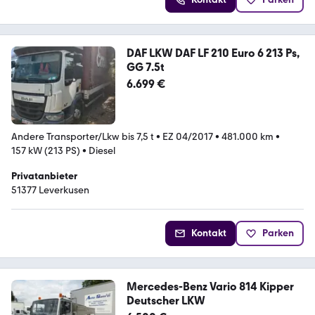
DAF LKW DAF LF 210 Euro 6 213 Ps,
GG 7.5t
6.699 €
Andere Transporter/Lkw bis 7,5 t
•
EZ 04/2017
•
481.000 km
•
157 kW (213 PS)
•
Diesel
Privatanbieter
51377 Leverkusen
Kontakt
Parken
Mercedes-Benz Vario 814 Kipper
Deutscher LKW