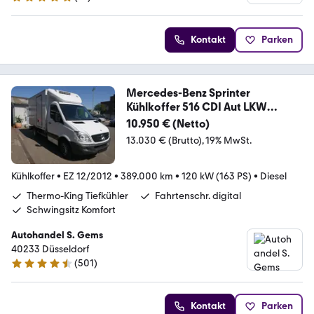
5 Sterne
Kontakt
Parken
Mercedes-Benz Sprinter
Kühlkoffer 516 CDI Aut LKW
Tiefkühler
10.950 € (Netto)
13.030 € (Brutto)
19% MwSt.
Kühlkoffer
•
EZ 12/2012
•
389.000 km
•
120 kW (163 PS)
•
Diesel
Thermo-King Tiefkühler
Fahrtenschr. digital
Schwingsitz Komfort
Autohandel S. Gems
40233 Düsseldorf
(
501
)
4.4 Sterne
Kontakt
Parken