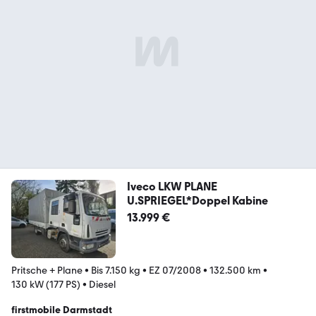
Iveco LKW PLANE
U.SPRIEGEL*Doppel Kabine
13.999 €
Pritsche + Plane
•
Bis 7.150 kg
•
EZ 07/2008
•
132.500 km
•
130 kW (177 PS)
•
Diesel
firstmobile Darmstadt