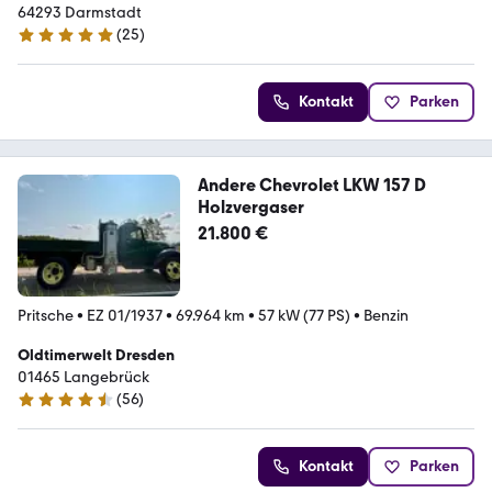
64293 Darmstadt
(
25
)
5 Sterne
Kontakt
Parken
Andere Chevrolet LKW 157 D
Holzvergaser
21.800 €
Pritsche
•
EZ 01/1937
•
69.964 km
•
57 kW (77 PS)
•
Benzin
Oldtimerwelt Dresden
01465 Langebrück
(
56
)
4.7 Sterne
Kontakt
Parken