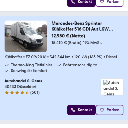
Kontakt
Parken
Mercedes-Benz Sprinter
Kühlkoffer 516 CDI Aut LKW
Tiefkühler
12.950 € (Netto)
15.410 € (Brutto)
19% MwSt.
Kühlkoffer
•
EZ 09/2016
•
342.544 km
•
120 kW (163 PS)
•
Diesel
Thermo-King Tiefkühler
Fahrtenschr. digital
Schwingsitz Komfort
Autohandel S. Gems
40233 Düsseldorf
(
501
)
4.4 Sterne
Kontakt
Parken