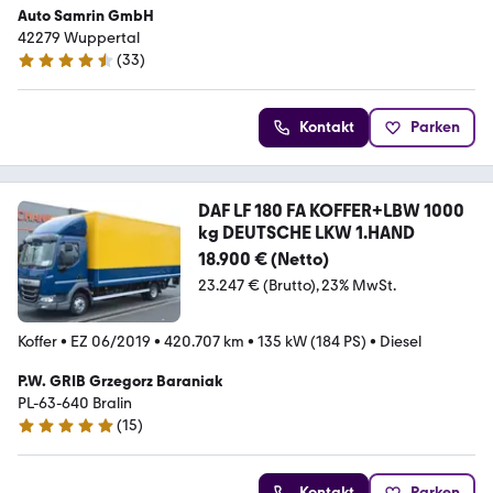
Auto Samrin GmbH
42279 Wuppertal
(
33
)
4.7 Sterne
Kontakt
Parken
DAF LF 180 FA KOFFER+LBW 1000
kg DEUTSCHE LKW 1.HAND
18.900 € (Netto)
23.247 € (Brutto)
23% MwSt.
Koffer
•
EZ 06/2019
•
420.707 km
•
135 kW (184 PS)
•
Diesel
P.W. GRIB Grzegorz Baraniak
PL-63-640 Bralin
(
15
)
5 Sterne
Kontakt
Parken