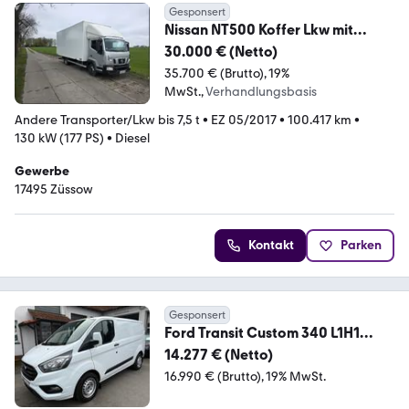
Gesponsert
Nissan NT500 Koffer Lkw mit
Ladebordwand | MKO-R
30.000 € (Netto)
35.700 € (Brutto)
19%
MwSt.
Verhandlungsbasis
Andere Transporter/Lkw bis 7,5 t
•
EZ 05/2017
•
100.417 km
•
130 kW (177 PS)
•
Diesel
Gewerbe
17495 Züssow
Kontakt
Parken
Gesponsert
Ford Transit Custom 340 L1H1
KASTEN LKW VA - CARPLAY
14.277 € (Netto)
16.990 € (Brutto)
19% MwSt.