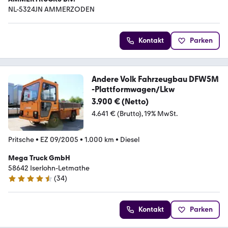
NL-5324JN AMMERZODEN
Kontakt
Parken
Andere Volk Fahrzeugbau DFW5M
-Plattformwagen/Lkw
3.900 € (Netto)
4.641 € (Brutto)
19% MwSt.
Pritsche
•
EZ 09/2005
•
1.000 km
•
Diesel
Mega Truck GmbH
58642 Iserlohn-Letmathe
(
34
)
4.5 Sterne
Kontakt
Parken