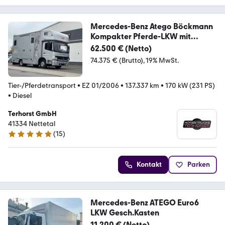
Mercedes-Benz Atego Böckmann
Kompakter Pferde-LKW mit
Wohnung
62.500 € (Netto)
74.375 € (Brutto)
19% MwSt.
Tier-/Pferdetransport
•
EZ 01/2006
•
137.337 km
•
170 kW (231 PS)
•
Diesel
Terhorst GmbH
41334 Nettetal
(
15
)
5 Sterne
Kontakt
Parken
Mercedes-Benz ATEGO Euro6
LKW Gesch.Kasten
11.200 € (Netto)