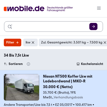
Filter
lkw
Zul. Gesamtgewicht: 3.501 kg – 7.500 kg
34 Bis 7,5t Lkw
Sortieren
Kachelansicht
Nissan NT500 Koffer Lkw mit
Ladebordwand | MKO-R
30.000 € (Netto)
35.700 € (Brutto)
19%
MwSt.
Verhandlungsbasis
Andere Transporter/Lkw bis 7,5 t
•
EZ 05/2017
•
100.417 km
•