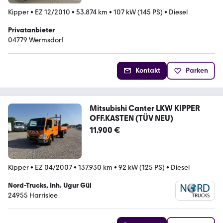
Kipper
•
EZ 12/2010
•
53.874 km
•
107 kW (145 PS)
•
Diesel
Privatanbieter
04779 Wermsdorf
Kontakt
Parken
Mitsubishi Canter LKW KIPPER
OFF.KASTEN (TÜV NEU)
11.900 €
Kipper
•
EZ 04/2007
•
137.930 km
•
92 kW (125 PS)
•
Diesel
Nord-Trucks, Inh. Ugur Gül
24955 Harrislee