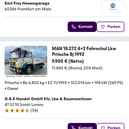
Emil Frey Hessengarage
60386 Frankfurt am Main
Kontakt
Parken
MAN 18.272 4x2 Fahrschul Lkw
Prtische Bj 1992
9.900 € (Netto)
11.880 € (Brutto)
20% MwSt.
Pritsche
•
Bis 6.850 kg
•
EZ 11/1992
•
153.014 km
•
198 kW (269 PS)
•
Diesel
G.B.K Handel GmbH Kfz, Lkw & Baumaschinen
AT-5310 Sankt Lorenz
(
34
)
4.7 Sterne
Kontakt
Parken