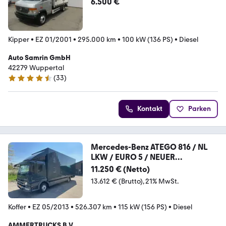
6.500 €
Kipper
•
EZ 01/2001
•
295.000 km
•
100 kW (136 PS)
•
Diesel
Auto Samrin GmbH
42279 Wuppertal
(
33
)
4.7 Sterne
Kontakt
Parken
Mercedes-Benz ATEGO 816 / NL
LKW / EURO 5 / NEUER
DREHZAHLMESS
11.250 € (Netto)
13.612 € (Brutto)
21% MwSt.
Koffer
•
EZ 05/2013
•
526.307 km
•
115 kW (156 PS)
•
Diesel
AMMERTRUCKS B.V.