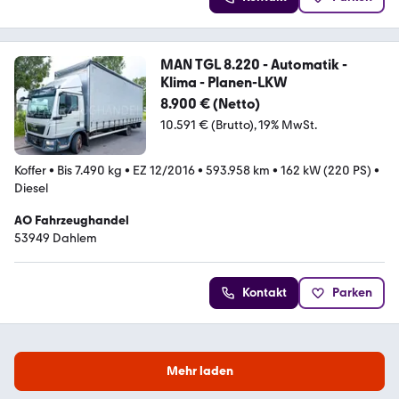
MAN TGL 8.220 - Automatik -
Klima - Planen-LKW
8.900 € (Netto)
10.591 € (Brutto)
19% MwSt.
Koffer
•
Bis 7.490 kg
•
EZ 12/2016
•
593.958 km
•
162 kW (220 PS)
•
Diesel
AO Fahrzeughandel
53949 Dahlem
Kontakt
Parken
Mehr laden