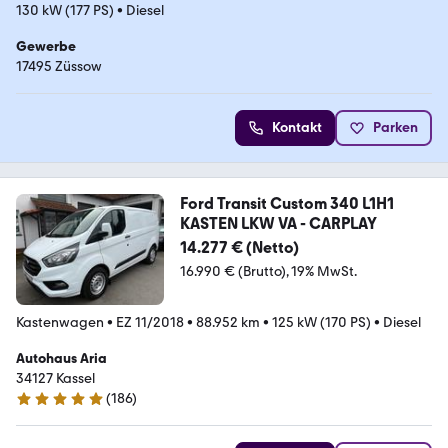
130 kW (177 PS)
•
Diesel
Gewerbe
17495 Züssow
Kontakt
Parken
Ford Transit Custom 340 L1H1
KASTEN LKW VA - CARPLAY
14.277 € (Netto)
16.990 € (Brutto)
19% MwSt.
Kastenwagen
•
EZ 11/2018
•
88.952 km
•
125 kW (170 PS)
•
Diesel
Autohaus Aria
34127 Kassel
(
186
)
4.9 Sterne