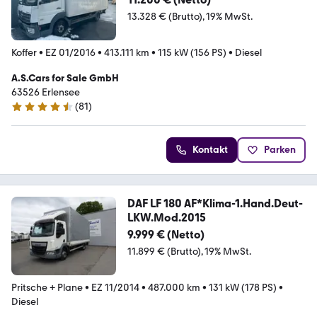
13.328 € (Brutto)
19% MwSt.
Koffer
•
EZ 01/2016
•
413.111 km
•
115 kW (156 PS)
•
Diesel
A.S.Cars for Sale GmbH
63526 Erlensee
(
81
)
4.5 Sterne
Kontakt
Parken
DAF LF 180 AF*Klima-1.Hand.Deut-
LKW.Mod.2015
9.999 € (Netto)
11.899 € (Brutto)
19% MwSt.
Pritsche + Plane
•
EZ 11/2014
•
487.000 km
•
131 kW (178 PS)
•
Diesel