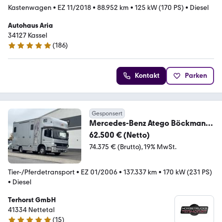
Kastenwagen
•
EZ 11/2018
•
88.952 km
•
125 kW (170 PS)
•
Diesel
Autohaus Aria
34127 Kassel
(
186
)
4.9 Sterne
Kontakt
Parken
Gesponsert
Mercedes-Benz Atego Böckmann
Kompakter Pferde-LKW mit
62.500 € (Netto)
Wohnung
74.375 € (Brutto)
19% MwSt.
Tier-/Pferdetransport
•
EZ 01/2006
•
137.337 km
•
170 kW (231 PS)
•
Diesel
Terhorst GmbH
41334 Nettetal
(
15
)