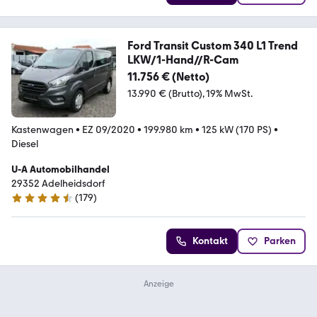
Ford Transit Custom 340 L1 Trend
LKW/1-Hand//R-Cam
11.756 € (Netto)
13.990 € (Brutto)
19% MwSt.
Kastenwagen
•
EZ 09/2020
•
199.980 km
•
125 kW (170 PS)
•
Diesel
U-A Automobilhandel
29352 Adelheidsdorf
(
179
)
4.5 Sterne
Kontakt
Parken