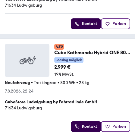
71634 Ludwigsburg
Kontakt
Parken
NEU
Cube Kathmandu Hybrid ONE 800
polarwhite´n´black 58cm
Leasing möglich
2.999 €
19% MwSt.
Neufahrzeug
•
Trekkingrad
•
800 Wh
•
28 kg
7.8.2026, 22:24
CubeStore Ludwigsburg by Fahrrad Imle GmbH
71634 Ludwigsburg
Kontakt
Parken