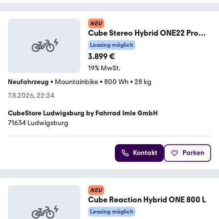
NEU
Cube Stereo Hybrid ONE22 Pro
800 FE L
Leasing möglich
3.899 €
19% MwSt.
Neufahrzeug
•
Mountainbike
•
800 Wh
•
28 kg
7.8.2026, 22:24
CubeStore Ludwigsburg by Fahrrad Imle GmbH
71634 Ludwigsburg
Kontakt
Parken
NEU
Cube Reaction Hybrid ONE 800 L
Leasing möglich