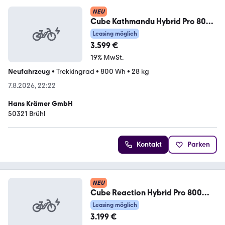
NEU
Cube Kathmandu Hybrid Pro 800
46 cm
Leasing möglich
3.599 €
19% MwSt.
Neufahrzeug
•
Trekkingrad
•
800 Wh
•
28 kg
7.8.2026, 22:22
Hans Krämer GmbH
50321 Brühl
Kontakt
Parken
NEU
Cube Reaction Hybrid Pro 800
smaragdgrey´n´prism XL
Leasing möglich
3.199 €