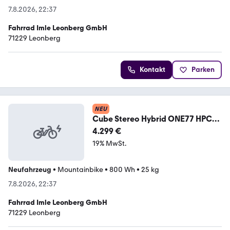
7.8.2026, 22:37
Fahrrad Imle Leonberg GmbH
71229 Leonberg
Kontakt
Parken
NEU
Cube Stereo Hybrid ONE77 HPC
Race 800 L
4.299 €
19% MwSt.
Neufahrzeug
•
Mountainbike
•
800 Wh
•
25 kg
7.8.2026, 22:37
Fahrrad Imle Leonberg GmbH
71229 Leonberg