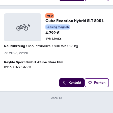
NEU
Cube Reaction Hybrid SLT 800 L
Leasing möglich
4.799 €
19% MwSt.
Neufahrzeug
•
Mountainbike
•
800 Wh
•
25 kg
7.8.2026, 22:20
Reyhle Sport GmbH -Cube Store Ulm
89160 Dornstadt
Kontakt
Parken