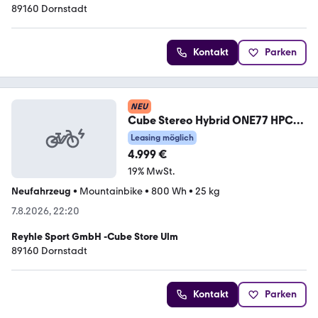
89160 Dornstadt
Kontakt
Parken
NEU
Cube Stereo Hybrid ONE77 HPC
SLX 800 XL
Leasing möglich
4.999 €
19% MwSt.
Neufahrzeug
•
Mountainbike
•
800 Wh
•
25 kg
7.8.2026, 22:20
Reyhle Sport GmbH -Cube Store Ulm
89160 Dornstadt
Kontakt
Parken