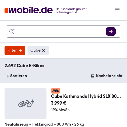
Filter
Cube
2.692 Cube E-Bikes
Sortieren
Kachelansicht
NEU
Cube Kathmandu Hybrid SLX 800
smaragdgrey´n´black 50c
3.999 €
19% MwSt.
Neufahrzeug
•
Trekkingrad
•
800 Wh
•
26 kg