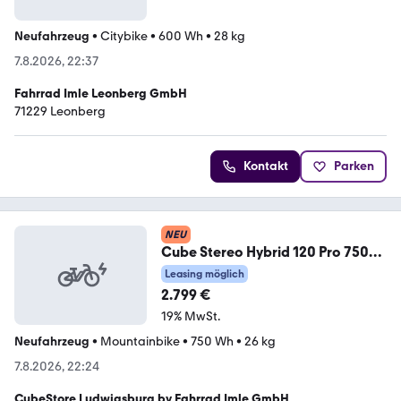
Neufahrzeug
•
Citybike
•
600 Wh
•
28 kg
7.8.2026, 22:37
Fahrrad Imle Leonberg GmbH
71229 Leonberg
Kontakt
Parken
NEU
Cube Stereo Hybrid 120 Pro 750
flashwhite´n´black 16"
Leasing möglich
2.799 €
19% MwSt.
Neufahrzeug
•
Mountainbike
•
750 Wh
•
26 kg
7.8.2026, 22:24
CubeStore Ludwigsburg by Fahrrad Imle GmbH