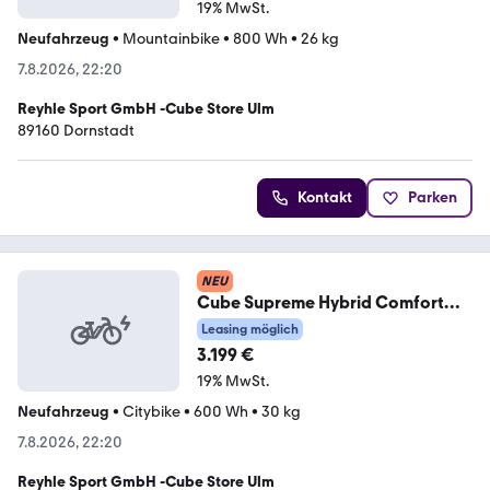
19% MwSt.
Neufahrzeug
•
Mountainbike
•
800 Wh
•
26 kg
7.8.2026, 22:20
Reyhle Sport GmbH -Cube Store Ulm
89160 Dornstadt
Kontakt
Parken
NEU
Cube Supreme Hybrid Comfort
Pro 600 42 cm
Leasing möglich
3.199 €
19% MwSt.
Neufahrzeug
•
Citybike
•
600 Wh
•
30 kg
7.8.2026, 22:20
Reyhle Sport GmbH -Cube Store Ulm