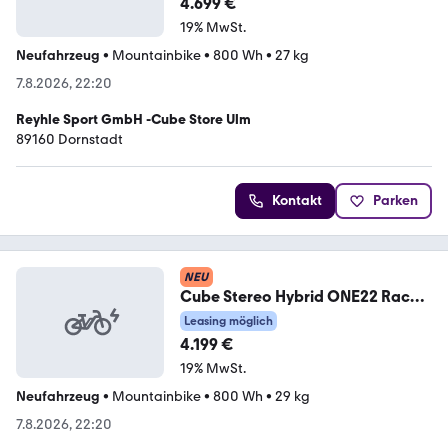
4.699 €
19% MwSt.
Neufahrzeug
•
Mountainbike
•
800 Wh
•
27 kg
7.8.2026, 22:20
Reyhle Sport GmbH -Cube Store Ulm
89160 Dornstadt
Kontakt
Parken
NEU
Cube Stereo Hybrid ONE22 Race
800 FE XL
Leasing möglich
4.199 €
19% MwSt.
Neufahrzeug
•
Mountainbike
•
800 Wh
•
29 kg
7.8.2026, 22:20