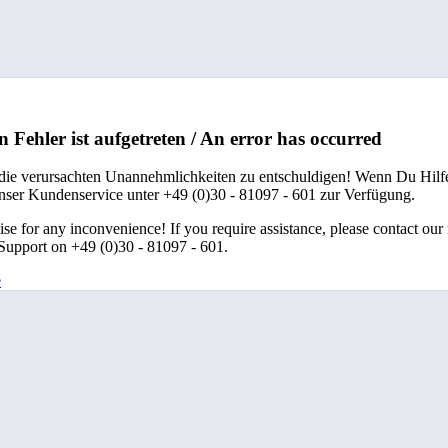
n Fehler ist aufgetreten / An error has occurred
 die verursachten Unannehmlichkeiten zu entschuldigen! Wenn Du Hilfe
unser Kundenservice unter +49 (0)30 - 81097 - 601 zur Verfügung.
se for any inconvenience! If you require assistance, please contact our
upport on +49 (0)30 - 81097 - 601.
e