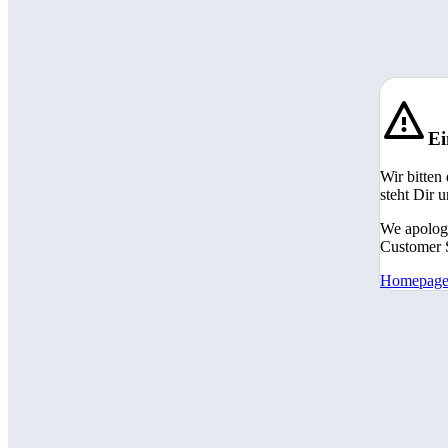
Ei
Wir bitten
steht Dir 
We apologi
Customer S
Homepag