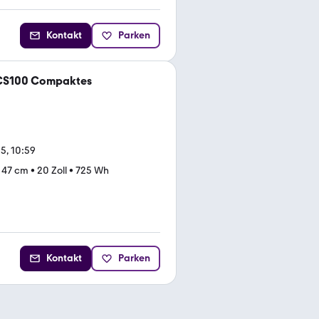
Kontakt
Parken
e CS100 Compaktes
5, 10:59
•
47 cm
•
20 Zoll
•
725 Wh
Kontakt
Parken