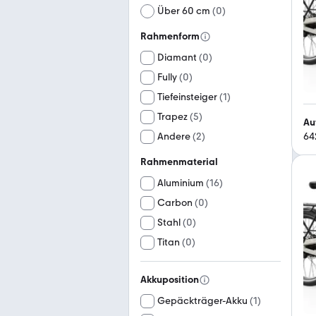
Über 60 cm
(
0
)
Rahmenform
Diamant
(
0
)
Fully
(
0
)
Tiefeinsteiger
(
1
)
Trapez
(
5
)
Au
Andere
(
2
)
64
Rahmenmaterial
Aluminium
(
16
)
Carbon
(
0
)
Stahl
(
0
)
Titan
(
0
)
Akkuposition
Gepäckträger-Akku
(
1
)