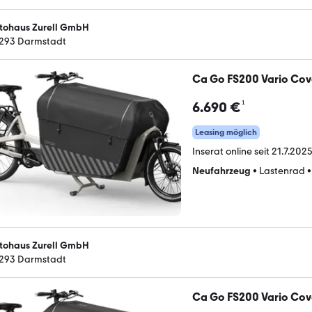
tohaus Zurell GmbH
293 Darmstadt
Ca Go FS200 Vario Cove
¹
6.690 €
Leasing möglich
Inserat online seit
21.7.2025
Neufahrzeug
•
Lastenrad
tohaus Zurell GmbH
293 Darmstadt
Ca Go FS200 Vario Cove