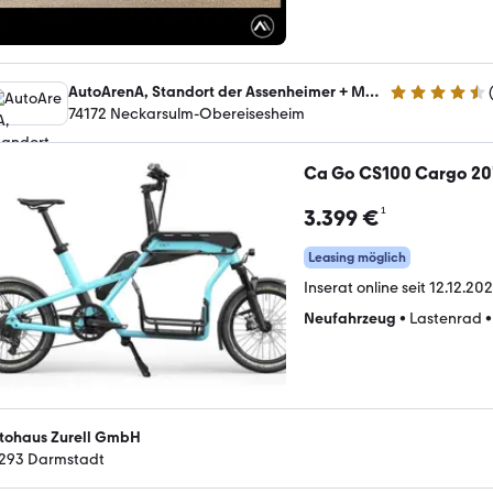
AutoArenA, Standort der Assenheimer + Mulfinger GmbH & Co. KG
4.5 Sterne
74172 Neckarsulm-Obereisesheim
Ca Go CS100 Cargo 20
¹
3.399 €
Leasing möglich
Inserat online seit
12.12.202
Neufahrzeug
•
Lastenrad
tohaus Zurell GmbH
293 Darmstadt