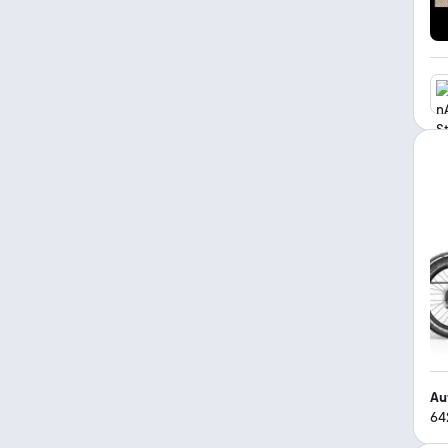
Au
64