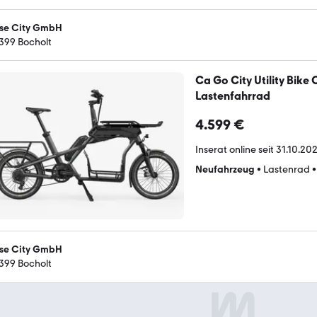
se City GmbH
399 Bocholt
Ca Go City Utility Bik
Lastenfahrrad
4.599 €
Inserat online seit
31.10.202
Neufahrzeug
•
Lastenrad
se City GmbH
399 Bocholt