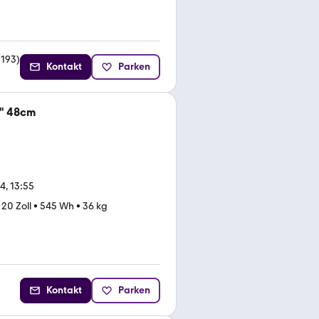
(
193
)
Kontakt
Parken
" 48cm
4, 13:55
•
20 Zoll
•
545 Wh
•
36 kg
Kontakt
Parken