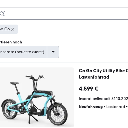
Ca Go
rtieren nach
Ca Go City Utility Bik
Lastenfahrrad
4.599 €
Inserat online seit
31.10.202
Neufahrzeug
•
Lastenrad