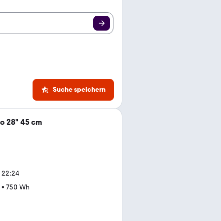
Suche speichern
o 28" 45 cm
, 22:24
•
750 Wh