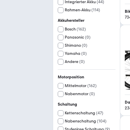
Integrierter Akku
(
44
)
Rahmen-Akku
(
114
)
Bi
73
Akkuhersteller
Bosch
(
162
)
Panasonic
(
0
)
Shimano
(
0
)
Yamaha
(
0
)
Andere
(
0
)
Motorposition
Mittelmotor
(
162
)
Nabenmotor
(
0
)
Da
Schaltung
23
Kettenschaltung
(
47
)
Nabenschaltung
(
104
)
Stufenlose Schaltung
(
9
)