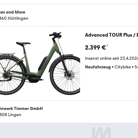
kes and More
460 Hüttlingen
Advanced TOUR Plus / B
¹
2.399 €
Inserat online seit
23.4.202
Neufahrzeug
•
Citybike
•
5
hrwerk Timmer GmbH
808 Lingen