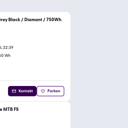
rey Black / Diamant / 750Wh
6, 22:39
50 Wh
Kontakt
Parken
e MTB FS