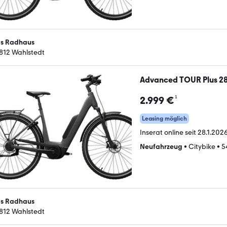
s Radhaus
812 Wahlstedt
Advanced TOUR Plus 28
¹
2.999 €
Leasing möglich
Inserat online seit
28.1.2026
Neufahrzeug
•
Citybike
•
5
s Radhaus
812 Wahlstedt