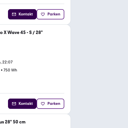
Kontakt
Parken
 X Wave 45 - S / 28"
, 22:07
•
750 Wh
Kontakt
Parken
s 28" 50 cm