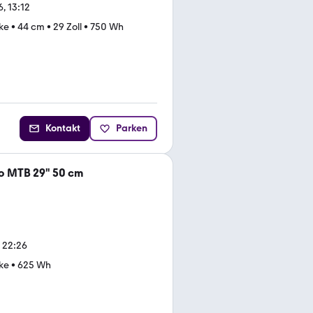
, 13:12
ke
•
44 cm
•
29 Zoll
•
750 Wh
Kontakt
Parken
 MTB 29" 50 cm
, 22:26
ke
•
625 Wh