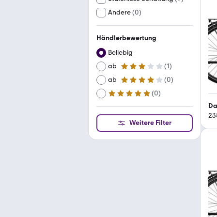
Andere
(
0
)
Händlerbewertung
Beliebig
ab
(
1
)
3 Sterne
ab
(
0
)
4 Sterne
(
0
)
ab
5 Sterne
Da
23
Weitere Filter