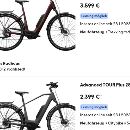
¹
3.599 €
Leasing möglich
Inserat online seit
28.1.2026
Neufahrzeug
•
Trekkingrad
s Radhaus
812 Wahlstedt
Advanced TOUR Plus 28
¹
2.399 €
Leasing möglich
Inserat online seit
28.1.2026
Neufahrzeug
•
Citybike
•
5