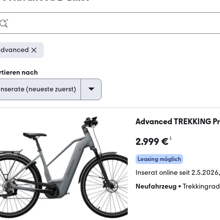
Advanced
rtieren nach
Advanced TREKKING Pr
¹
2.999 €
Leasing möglich
Inserat online seit
2.5.2026
Neufahrzeug
•
Trekkingrad