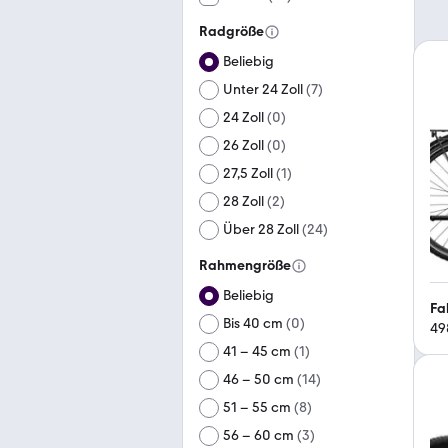
Radgröße
Beliebig
Unter 24 Zoll
(
7
)
24 Zoll
(
0
)
26 Zoll
(
0
)
27,5 Zoll
(
1
)
28 Zoll
(
2
)
Über 28 Zoll
(
24
)
Rahmengröße
Beliebig
Fa
Bis 40 cm
(
0
)
49
41 – 45 cm
(
1
)
46 – 50 cm
(
14
)
51 – 55 cm
(
8
)
56 – 60 cm
(
3
)