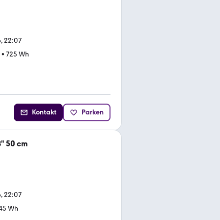
, 22:07
•
725 Wh
Kontakt
Parken
" 50 cm
, 22:07
45 Wh