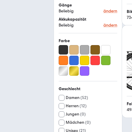
Gänge
Beliebig
ändern
Bi
73
Akkukapazität
Beliebig
ändern
Farbe
Geschlecht
Damen
(
52
)
Fa
Herren
(
12
)
49
Jungen
(
0
)
Mädchen
(
0
)
Unisex
(
21
)