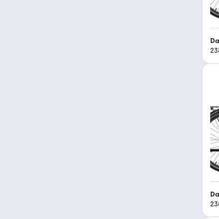
Da
23
Da
23