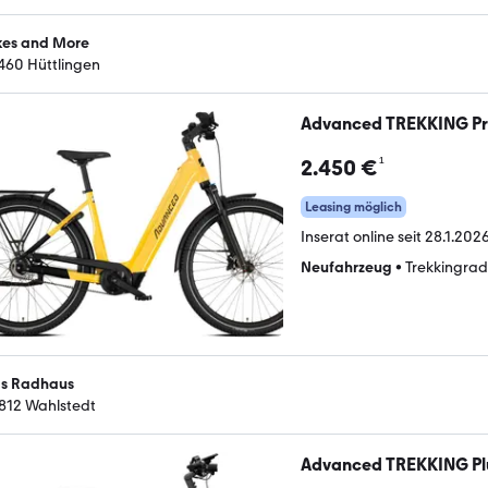
kes and More
460 Hüttlingen
Advanced TREKKING Pro
¹
2.450 €
Leasing möglich
Inserat online seit
28.1.2026
Neufahrzeug
•
Trekkingrad
s Radhaus
812 Wahlstedt
Advanced TREKKING Plu