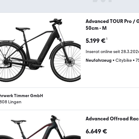
Advanced TOUR Pro / G
50cm - M
¹
5.199 €
Inserat online seit
28.3.202
Neufahrzeug
•
Citybike
•
7
hrwerk Timmer GmbH
808 Lingen
Advanced Offroad Rac
6.649 €