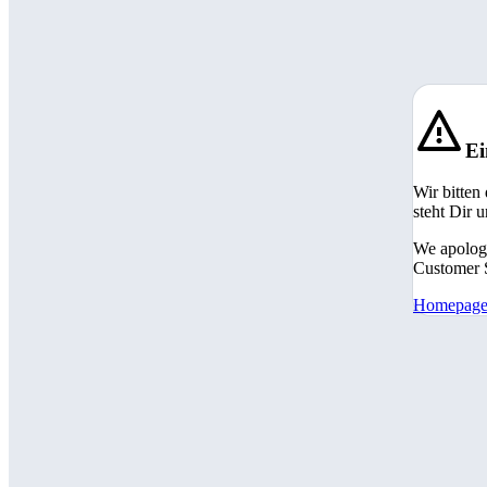
Ei
Wir bitten
steht Dir 
We apologi
Customer S
Homepag