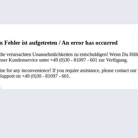
n Fehler ist aufgetreten / An error has occurred
 die verursachten Unannehmlichkeiten zu entschuldigen! Wenn Du Hilfe
unser Kundenservice unter +49 (0)30 - 81097 - 601 zur Verfügung.
se for any inconvenience! If you require assistance, please contact our
upport on +49 (0)30 - 81097 - 601.
e