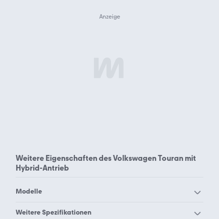
Weitere Eigenschaften des
Volkswagen Touran mit
Hybrid-Antrieb
Modelle
VW 181
VW Amarok
Weitere Spezifikationen