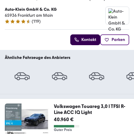
Auto-Klein GmbH & Co. KG
65936 Frankfurt am Main
(
119
)
4.7 Sterne
Kontakt
Parken
Ähnliche Fahrzeuge des Anbieters
Volkswagen Touareg 3,0 l TFSI R-
Line ACC IQ Light
40.960 €
Guter Preis