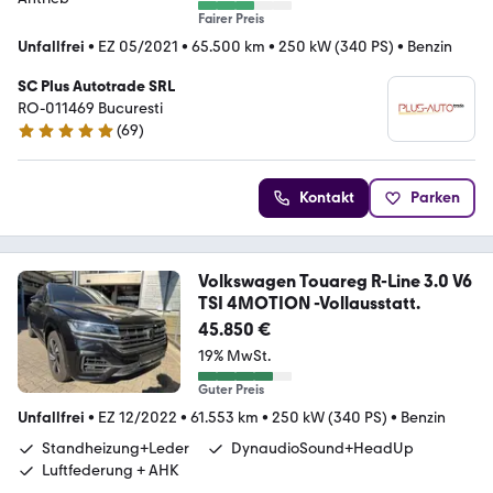
Fairer Preis
Unfallfrei
•
EZ 05/2021
•
65.500 km
•
250 kW (340 PS)
•
Benzin
SC Plus Autotrade SRL
RO-011469 Bucuresti
(
69
)
5 Sterne
Kontakt
Parken
Volkswagen Touareg R-Line 3.0 V6
TSI 4MOTION -Vollausstatt.
45.850 €
19% MwSt.
Guter Preis
Unfallfrei
•
EZ 12/2022
•
61.553 km
•
250 kW (340 PS)
•
Benzin
Standheizung+Leder
DynaudioSound+HeadUp
Luftfederung + AHK