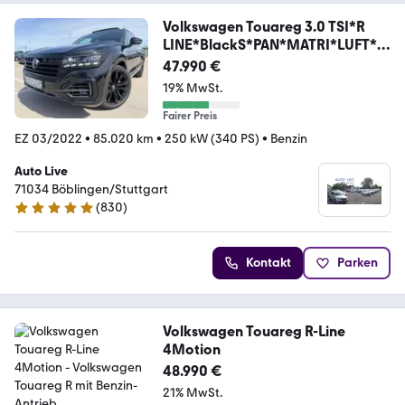
Volkswagen Touareg 3.0 TSI*R
LINE*BlackS*PAN*MATRI*LUFT*V
OL
47.990 €
19% MwSt.
Fairer Preis
EZ 03/2022
•
85.020 km
•
250 kW (340 PS)
•
Benzin
Auto Live
71034 Böblingen/Stuttgart
(
830
)
4.8 Sterne
Kontakt
Parken
Volkswagen Touareg R-Line
4Motion
48.990 €
21% MwSt.