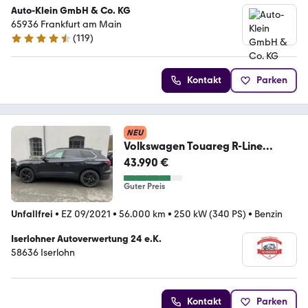
Auto-Klein GmbH & Co. KG
65936 Frankfurt am Main
(
119
)
4.7 Sterne
Kontakt
Parken
NEU
Volkswagen Touareg R-Line
4Motion
43.990 €
Guter Preis
Unfallfrei
•
EZ 09/2021
•
56.000 km
•
250 kW (340 PS)
•
Benzin
Iserlohner Autoverwertung 24 e.K.
58636 Iserlohn
Kontakt
Parken