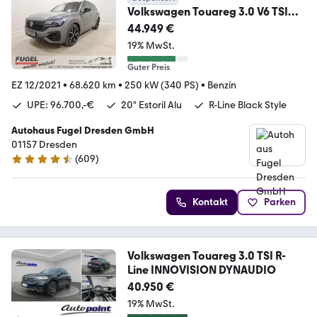
Volkswagen Touareg 3.0 V6 TSI
DSG R-Line 4Motion UPE: 96.7T
44.949 €
19% MwSt.
Guter Preis
EZ 12/2021
•
68.620 km
•
250 kW (340 PS)
•
Benzin
UPE: 96.700,-€
20" Estoril Alu
R-Line Black Style
Autohaus Fugel Dresden GmbH
01157 Dresden
(
609
)
4.6 Sterne
Kontakt
Parken
Volkswagen Touareg 3.0 TSI R-
Line INNOVISION DYNAUDIO
40.950 €
19% MwSt.