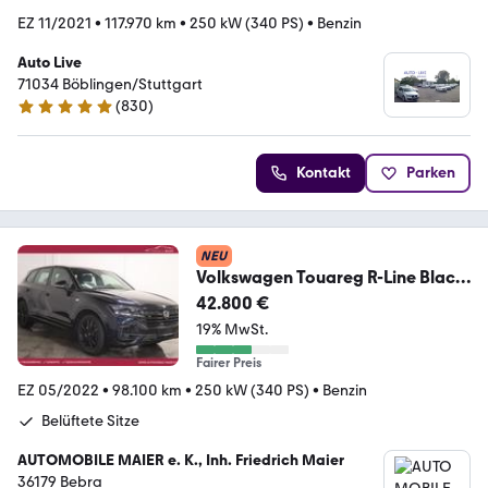
EZ 11/2021
•
117.970 km
•
250 kW (340 PS)
•
Benzin
Auto Live
71034 Böblingen/Stuttgart
(
830
)
4.8 Sterne
Kontakt
Parken
NEU
Volkswagen Touareg R-Line Black
4M-360°-VIRT-LUFT-IQ-HUD-
42.800 €
19% MwSt.
Fairer Preis
EZ 05/2022
•
98.100 km
•
250 kW (340 PS)
•
Benzin
Belüftete Sitze
AUTOMOBILE MAIER e. K., Inh. Friedrich Maier
36179 Bebra