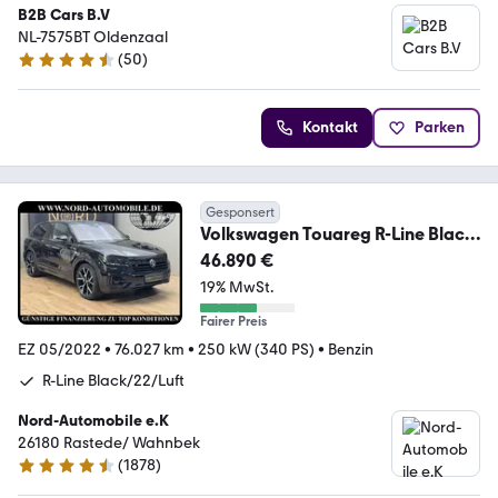
B2B Cars B.V
NL-7575BT Oldenzaal
(
50
)
4.3 Sterne
Kontakt
Parken
Gesponsert
Volkswagen Touareg R-Line Black
4MOT 3.0 TSI 22/Luft/StHz R
46.890 €
19% MwSt.
Fairer Preis
EZ 05/2022
•
76.027 km
•
250 kW (340 PS)
•
Benzin
R-Line Black/22/Luft
Nord-Automobile e.K
26180 Rastede/ Wahnbek
(
1878
)
4.7 Sterne