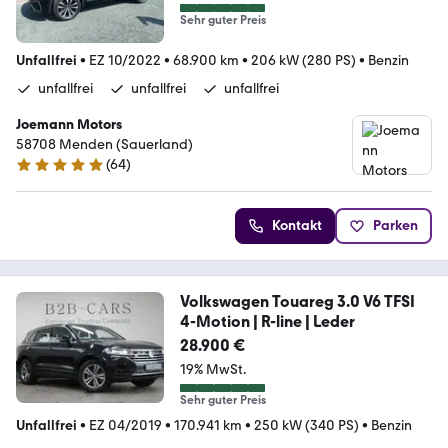
Sehr guter Preis
Unfallfrei
•
EZ 10/2022
•
68.900 km
•
206 kW (280 PS)
•
Benzin
unfallfrei
unfallfrei
unfallfrei
Joemann Motors
58708 Menden (Sauerland)
(
64
)
4.8 Sterne
Kontakt
Parken
Volkswagen Touareg 3.0 V6 TFSI
4-Motion | R-line | Leder
28.900 €
19% MwSt.
Sehr guter Preis
Unfallfrei
•
EZ 04/2019
•
170.941 km
•
250 kW (340 PS)
•
Benzin