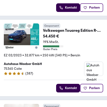
Kontakt
Parken
Gesponsert
Volkswagen Touareg Edition R-
Line
54.450 €
*AHK*STHZ*PANO*LUFT*360°
19% MwSt.
Guter Preis
EZ 02/2023
•
32.877 km
•
250 kW (340 PS)
•
Benzin
Autohaus Weeber GmbH
75365 Calw
(
387
)
4.6 Sterne
Kontakt
Parken
Gesponsert