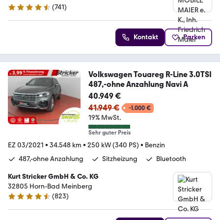
(
741
)
4.6 Sterne
Kontakt
Parken
Volkswagen Touareg R-Line 3.0TSI
487,-ohne Anzahlung Navi A
40.949 €
41.949 €
-1.000 €
19% MwSt.
Sehr guter Preis
EZ 03/2021
•
34.548 km
•
250 kW (340 PS)
•
Benzin
487,-ohne Anzahlung
Sitzheizung
Bluetooth
Kurt Stricker GmbH & Co. KG
32805 Horn-Bad Meinberg
(
823
)
4.7 Sterne