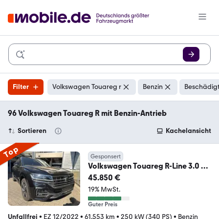
Filter
Volkswagen Touareg r
Benzin
Beschädigt
96 Volkswagen Touareg R mit Benzin-Antrieb
Sortieren
Kachelansicht
Top
Gesponsert
Volkswagen Touareg R-Line 3.0 V6
TSI 4MOTION -Vollausstatt.
45.850 €
19% MwSt.
Guter Preis
Unfallfrei
•
EZ 12/2022
•
61.553 km
•
250 kW (340 PS)
•
Benzin