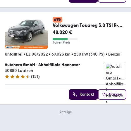
NEU
Volkswagen Touareg 3.0 TSI R-
Line 4Motion Aut.*NAVI*HUD*LED
48.020 €
Fairer Preis
Unfallfrei
•
EZ 08/2022
•
69.023 km
•
250 kW (340 PS)
•
Benzin
Autohero GmbH - Abholfiliale Hannover
30880 Laatzen
(
151
)
4.7 Sterne
Kontakt
Parken