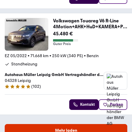
Volkswagen Touareg V6 R-Line
4Motion+AHK+HuD+KAMERA+PA
NORAM
45.480 €
Guter Preis
EZ 05/2022
•
71.668 km
•
250 kW (340 PS)
•
Benzin
Standheizung
Autohaus Müller Leipzig GmbH Vertragshändler der
BMW AG
04328 Leipzig
(
102
)
5 Sterne
Kontakt
Parken
Mehr laden