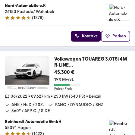
Nord-Automobile e.K
26180 Rastede/ Wahnbek
(
1878
)
4.7 Sterne
Kontakt
Parken
Volkswagen TOUAREG 3.0TSi 4M
R-LINE
ACC/HuD/PANO/AHK/KAMERA
45.300 €
19% MwSt.
Fairer Preis
EZ 06/2022
•
89.627 km
•
250 kW (340 PS)
•
Benzin
AHK / HuD / 20Z.
PANO / DYNAUDIO / SHZ
360° / APP-C. / SIDE
Reinhardt Automobile GmbH
58091 Hagen
(
1422
)