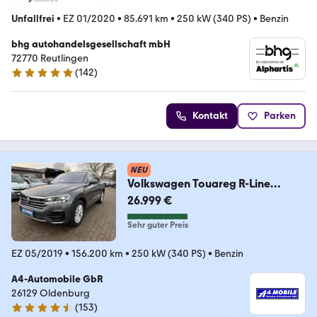
Unfallfrei
•
EZ 01/2020
•
85.691 km
•
250 kW (340 PS)
•
Benzin
bhg autohandelsgesellschaft mbH
72770 Reutlingen
(
142
)
4.8 Sterne
Kontakt
Parken
NEU
Volkswagen Touareg R-Line
4Motion Matrix Luft Head-Up
26.999 €
Carpl
Sehr guter Preis
EZ 05/2019
•
156.200 km
•
250 kW (340 PS)
•
Benzin
A4-Automobile GbR
26129 Oldenburg
(
153
)
4.6 Sterne