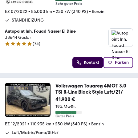
Sehr guter Preis
EZ 07/2022
•
85.000 km
•
250 kW (340 PS)
•
Benzin
STANDHEIZUNG
Autopoint Inh. Fouad Nasser El Dine
38644 Goslar
(
75
)
4.8 Sterne
Kontakt
Parken
Volkswagen Touareg 4MOT 3.0
TSI R-Line Black Style Luft/21/
41.900 €
19% MwSt.
Guter Preis
EZ 12/2021
•
110.935 km
•
250 kW (340 PS)
•
Benzin
Luft/Matrix/Pano/StHz/