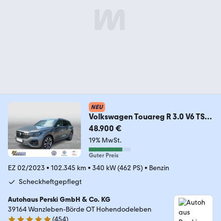
NEU
Volkswagen Touareg R 3.0 V6 TSI
eHybrid 4M DSG AHK, 360 °,
48.900 €
19% MwSt.
Guter Preis
EZ 02/2023
•
102.345 km
•
340 kW (462 PS)
•
Benzin
Scheckheftgepflegt
Autohaus Perski GmbH & Co. KG
39164 Wanzleben-Börde OT Hohendodeleben
(
454
)