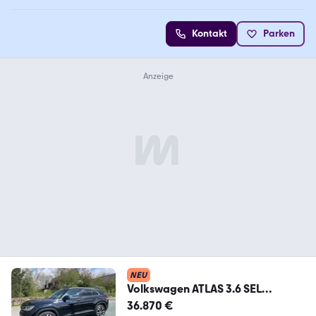
Kontakt
Parken
NEU
Volkswagen ATLAS 3.6 SEL
PREMIUM R-LINE CS UNFALLFREI
36.870 €