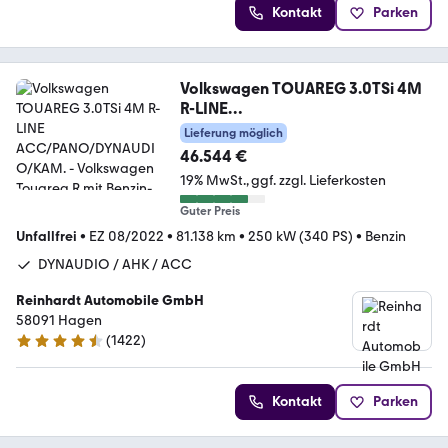
Kontakt
Parken
Volkswagen TOUAREG 3.0TSi 4M
R-LINE
ACC/PANO/DYNAUDIO/KAM.
Lieferung möglich
46.544 €
19% MwSt.
ggf. zzgl. Lieferkosten
Guter Preis
Unfallfrei
•
EZ 08/2022
•
81.138 km
•
250 kW (340 PS)
•
Benzin
DYNAUDIO / AHK / ACC
Reinhardt Automobile GmbH
58091 Hagen
(
1422
)
4.7 Sterne
Kontakt
Parken