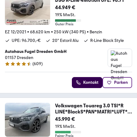
DSG R-Line 4Motion UPE: 96.7T
44.949 €
19% MwSt.
Guter Preis
EZ 12/2021
•
68.620 km
•
250 kW (340 PS)
•
Benzin
UPE: 96.700,-€
20" Estoril Alu
R-Line Black Style
Autohaus Fugel Dresden GmbH
01157 Dresden
(
609
)
4.6 Sterne
Kontakt
Parken
Volkswagen Touareg 3.0 TSI*R
LINE*BlackS*PAN*MATRI*LUFT*V
OL
45.990 €
19% MwSt.
Fairer Preis