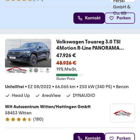
4.8 Sterne
Kontakt
Parken
Volkswagen Touareg 3.0 TSI
4Motion R-Line PANORAMA
STANDHZG
47.926 €
48.926 €
19% MwSt.
Guter Preis
Unfallfrei
•
EZ 08/2022
•
66.065 km
•
250 kW (340 PS)
•
Benzin
Head Up
AreaView
DYNAUDIO
WH Autozentrum Witten/Hattingen GmbH
58453 Witten
(
180
)
4.3 Sterne
Kontakt
Parken