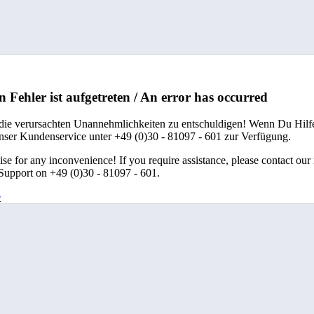
n Fehler ist aufgetreten / An error has occurred
 die verursachten Unannehmlichkeiten zu entschuldigen! Wenn Du Hilfe
unser Kundenservice unter +49 (0)30 - 81097 - 601 zur Verfügung.
se for any inconvenience! If you require assistance, please contact our
upport on +49 (0)30 - 81097 - 601.
e