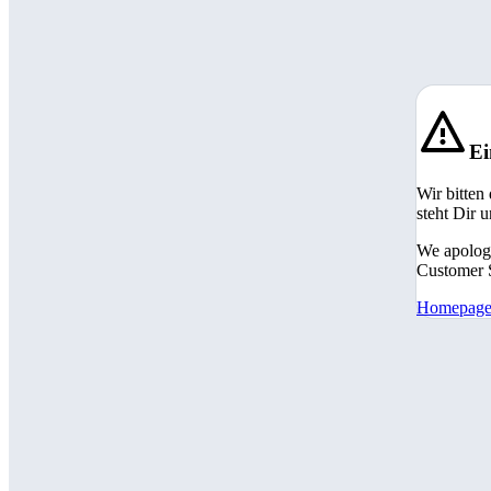
Ei
Wir bitten
steht Dir 
We apologi
Customer S
Homepag