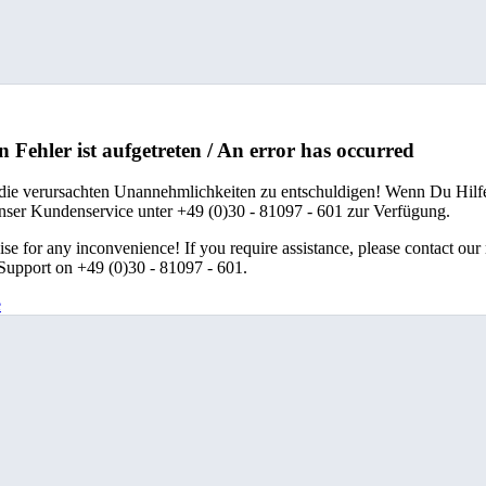
n Fehler ist aufgetreten / An error has occurred
 die verursachten Unannehmlichkeiten zu entschuldigen! Wenn Du Hilfe
unser Kundenservice unter +49 (0)30 - 81097 - 601 zur Verfügung.
se for any inconvenience! If you require assistance, please contact our
upport on +49 (0)30 - 81097 - 601.
e