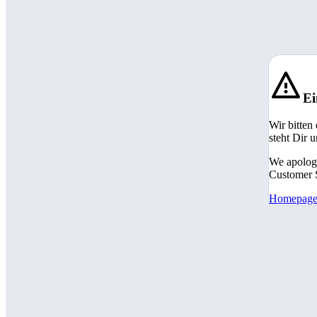
Ei
Wir bitten
steht Dir 
We apologi
Customer S
Homepag