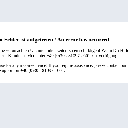
n Fehler ist aufgetreten / An error has occurred
 die verursachten Unannehmlichkeiten zu entschuldigen! Wenn Du Hilfe
unser Kundenservice unter +49 (0)30 - 81097 - 601 zur Verfügung.
se for any inconvenience! If you require assistance, please contact our
upport on +49 (0)30 - 81097 - 601.
e