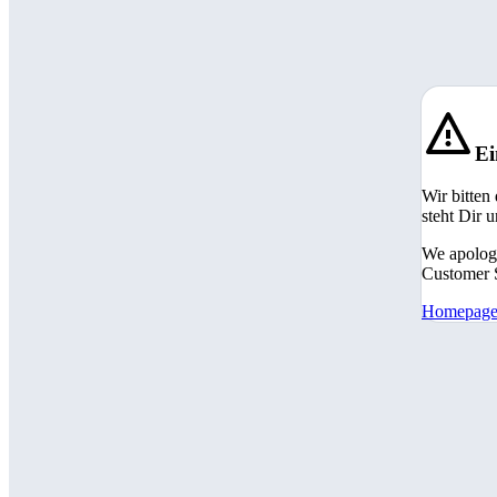
Ei
Wir bitten
steht Dir 
We apologi
Customer S
Homepag