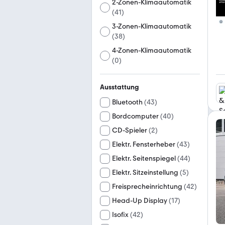
2-Zonen-Klimaautomatik
(
41
)
3-Zonen-Klimaautomatik
(
38
)
4-Zonen-Klimaautomatik
(
0
)
Ausstattung
Bluetooth
(
43
)
Bordcomputer
(
40
)
CD-Spieler
(
2
)
Elektr. Fensterheber
(
43
)
Elektr. Seitenspiegel
(
44
)
Elektr. Sitzeinstellung
(
5
)
Freisprecheinrichtung
(
42
)
Head-Up Display
(
17
)
Isofix
(
42
)