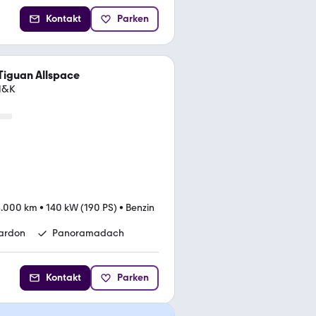
Kontakt
Parken
Tiguan Allspace
 H&K
8.000 km
•
140 kW (190 PS)
•
Benzin
ardon
Panoramadach
Kontakt
Parken