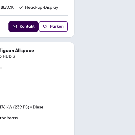
 BLACK
Head-up-Display
Kontakt
Parken
Tiguan Allspace
NO HUD 3
176 kW (239 PS)
•
Diesel
rhalteass.