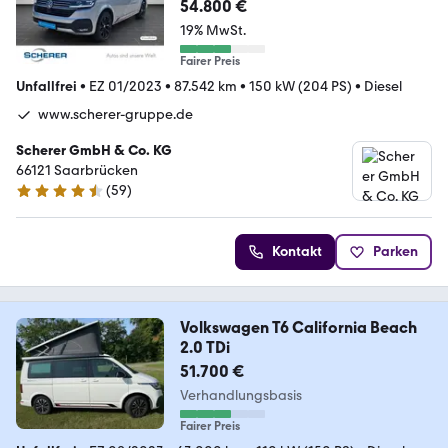
54.800 €
19% MwSt.
Fairer Preis
Unfallfrei
•
EZ 01/2023
•
87.542 km
•
150 kW (204 PS)
•
Diesel
www.scherer-gruppe.de
Scherer GmbH & Co. KG
66121 Saarbrücken
(
59
)
4.3 Sterne
Kontakt
Parken
Volkswagen T6 California Beach
2.0 TDi
51.700 €
Verhandlungsbasis
Fairer Preis