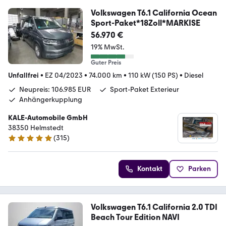
Volkswagen T6.1 California Ocean
Sport-Paket*18Zoll*MARKISE
56.970 €
19% MwSt.
Guter Preis
Unfallfrei
•
EZ 04/2023
•
74.000 km
•
110 kW (150 PS)
•
Diesel
Neupreis: 106.985 EUR
Sport-Paket Exterieur
Anhängerkupplung
KALE-Automobile GmbH
38350 Helmstedt
(
315
)
4.8 Sterne
Kontakt
Parken
Volkswagen T6.1 California 2.0 TDI
Beach Tour Edition NAVI