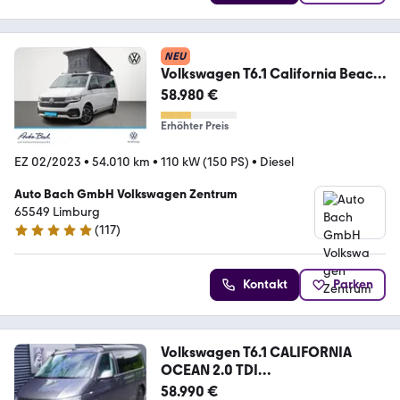
NEU
Volkswagen T6.1 California Beach
2.0TDI DSG Navi LED Standh
58.980 €
Erhöhter Preis
EZ 02/2023
•
54.010 km
•
110 kW (150 PS)
•
Diesel
Auto Bach GmbH Volkswagen Zentrum
65549 Limburg
(
117
)
4.8 Sterne
Kontakt
Parken
Volkswagen T6.1 CALIFORNIA
OCEAN 2.0 TDI
DSG|LED|AHK|NAVI
58.990 €