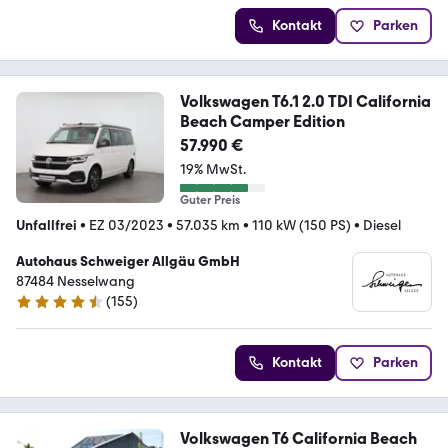
Kontakt
Parken
Volkswagen T6.1 2.0 TDI California
Beach Camper Edition
57.990 €
19% MwSt.
Guter Preis
Unfallfrei
•
EZ 03/2023
•
57.035 km
•
110 kW (150 PS)
•
Diesel
Autohaus Schweiger Allgäu GmbH
87484 Nesselwang
(
155
)
4.7 Sterne
Kontakt
Parken
Volkswagen T6 California Beach