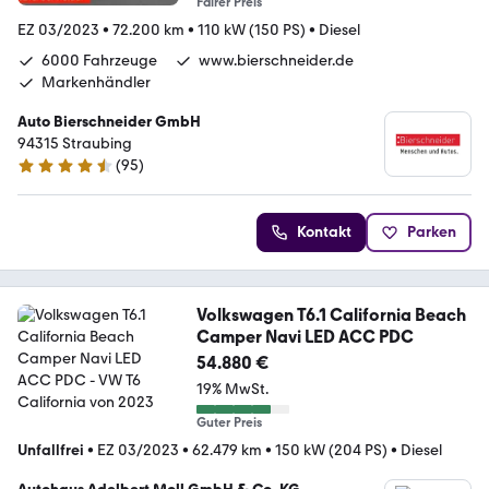
Fairer Preis
EZ 03/2023
•
72.200 km
•
110 kW (150 PS)
•
Diesel
6000 Fahrzeuge
www.bierschneider.de
Markenhändler
Auto Bierschneider GmbH
94315 Straubing
(
95
)
4.6 Sterne
Kontakt
Parken
Volkswagen T6.1 California Beach
Camper Navi LED ACC PDC
54.880 €
19% MwSt.
Guter Preis
Unfallfrei
•
EZ 03/2023
•
62.479 km
•
150 kW (204 PS)
•
Diesel