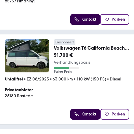
85737 Ismaning
Kontakt
Parken
Gesponsert
Volkswagen T6 California Beach
2.0 TDi
51.700 €
Verhandlungsbasis
Fairer Preis
Unfallfrei
•
EZ 08/2023
•
63.000 km
•
110 kW (150 PS)
•
Diesel
Privatanbieter
26180 Rastede
Kontakt
Parken