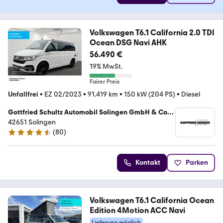
Volkswagen T6.1 California 2.0 TDI
Ocean DSG Navi AHK
56.490 €
19% MwSt.
Fairer Preis
Unfallfrei
•
EZ 02/2023
•
91.419 km
•
150 kW (204 PS)
•
Diesel
Gottfried Schultz Automobil Solingen GmbH & Co.
KG
42651 Solingen
(
80
)
4.7 Sterne
Kontakt
Parken
Volkswagen T6.1 California Ocean
Edition 4Motion ACC Navi
Lieferung möglich