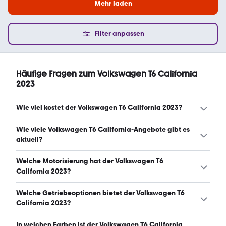
Mehr laden
Filter anpassen
Häufige Fragen zum Volkswagen T6 California
2023
Wie viel kostet der Volkswagen T6 California 2023?
Ein guter Preis für einen Volkswagen T6 California 2023
Wie viele Volkswagen T6 California-Angebote gibt es
liegt zwischen 57.800 € und 66.990 €. Leasingangebote
aktuell?
starten ab 514 € monatlich. (Stand: 10.8.2026)
Es gibt insgesamt 165 Volkswagen T6 California bei
Welche Motorisierung hat der Volkswagen T6
mobile.de, davon 165 Gebraucht- und 0 Neuwagen.
California 2023?
(Stand: 10.8.2026)
Der Volkswagen T6 California 2023 hat Leistungen
Welche Getriebeoptionen bietet der Volkswagen T6
zwischen 150 und 204 PS. (Stand: 10.8.2026)
California 2023?
Der Volkswagen T6 California 2023 ist mit automatischem
In welchen Farben ist der Volkswagen T6 California