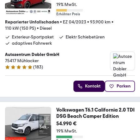
19% MwSt.
Erhöhter Preis
Reparierter Unfallschaden
•
EZ 04/2023
•
93.900 km
•
110 kW (150 PS)
•
Diesel
Exterieur-Sportpaket
Elektr Schiebetüren
adaptives Fahrwerk
Autozentrum Dobler GmbH
75417 Mühlacker
(
183
)
4.8 Sterne
Kontakt
Parken
Volkswagen T6.1 California 2.0 TDI
DSG Beach Camper Edition
54.990 €
19% MwSt.