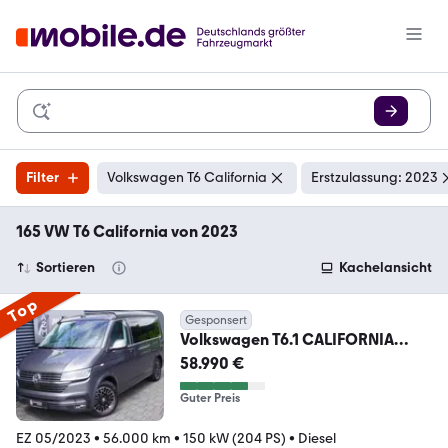
Filter
Volkswagen T6 California
Erstzulassung: 2023
165 VW T6 California von 2023
Sortieren
Kachelansicht
Top
Gesponsert
Volkswagen T6.1 CALIFORNIA
OCEAN 2.0 TDI
58.990 €
DSG|LED|AHK|NAVI
Guter Preis
EZ 05/2023
•
56.000 km
•
150 kW (204 PS)
•
Diesel