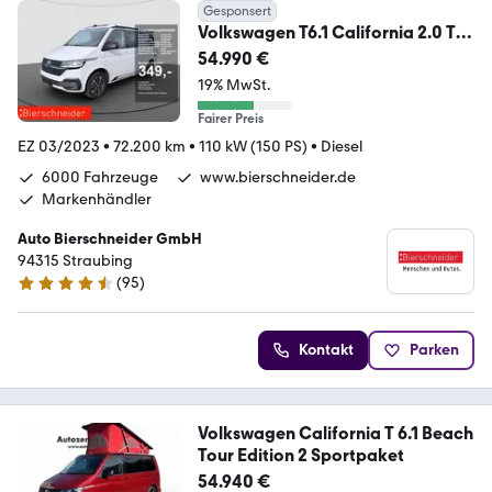
Gesponsert
Volkswagen T6.1 California 2.0 TDI
DSG Beach Camper Edition
54.990 €
19% MwSt.
Fairer Preis
EZ 03/2023
•
72.200 km
•
110 kW (150 PS)
•
Diesel
6000 Fahrzeuge
www.bierschneider.de
Markenhändler
Auto Bierschneider GmbH
94315 Straubing
(
95
)
4.6 Sterne
Kontakt
Parken
Volkswagen California T 6.1 Beach
Tour Edition 2 Sportpaket
54.940 €