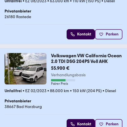
Unfallfrei
•
EZ 08/2023
•
63.000 km
•
110 kW (150 PS)
•
Diesel
Privatanbieter
26180 Rastede
Kontakt
Parken
Volkswagen VW California Ocean
2.0 TDI DSG 204PS Voll AHK
55.900 €
Verhandlungsbasis
Fairer Preis
Unfallfrei
•
EZ 02/2023
•
88.000 km
•
150 kW (204 PS)
•
Diesel
Privatanbieter
38667 Bad Harzburg
Kontakt
Parken