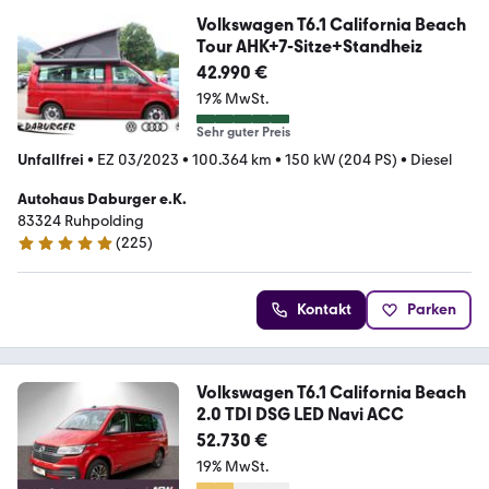
Volkswagen T6.1 California Beach
Tour AHK+7-Sitze+Standheiz
42.990 €
19% MwSt.
Sehr guter Preis
Unfallfrei
•
EZ 03/2023
•
100.364 km
•
150 kW (204 PS)
•
Diesel
Autohaus Daburger e.K.
83324 Ruhpolding
(
225
)
4.8 Sterne
Kontakt
Parken
Volkswagen T6.1 California Beach
2.0 TDI DSG LED Navi ACC
52.730 €
19% MwSt.