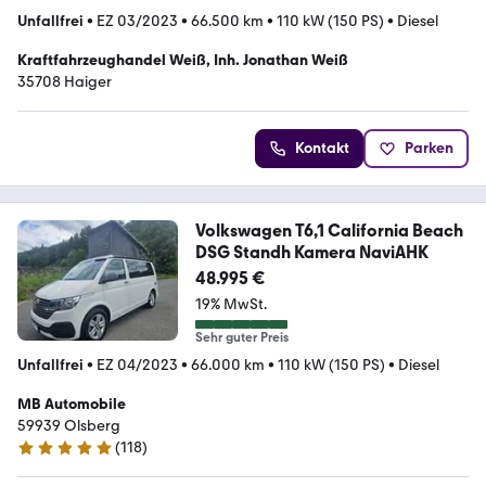
Unfallfrei
•
EZ 03/2023
•
66.500 km
•
110 kW (150 PS)
•
Diesel
Kraftfahrzeughandel Weiß, Inh. Jonathan Weiß
35708 Haiger
Kontakt
Parken
Volkswagen T6,1 California Beach
DSG Standh Kamera NaviAHK
48.995 €
19% MwSt.
Sehr guter Preis
Unfallfrei
•
EZ 04/2023
•
66.000 km
•
110 kW (150 PS)
•
Diesel
MB Automobile
59939 Olsberg
(
118
)
5 Sterne