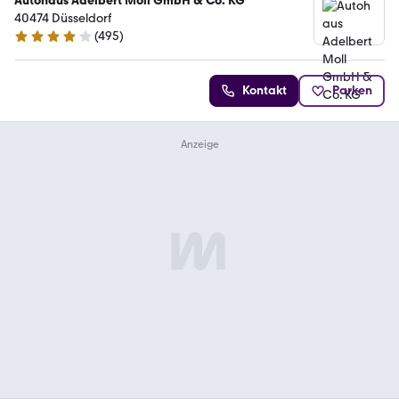
Autohaus Adelbert Moll GmbH & Co. KG
40474 Düsseldorf
(
495
)
4.1 Sterne
Kontakt
Parken