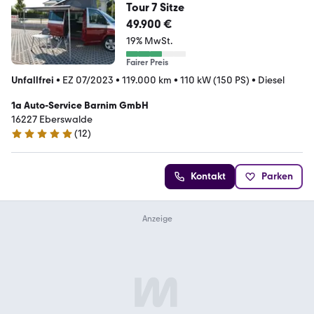
Tour 7 Sitze
49.900 €
19% MwSt.
Fairer Preis
Unfallfrei
•
EZ 07/2023
•
119.000 km
•
110 kW (150 PS)
•
Diesel
1a Auto-Service Barnim GmbH
16227 Eberswalde
(
12
)
5 Sterne
Kontakt
Parken