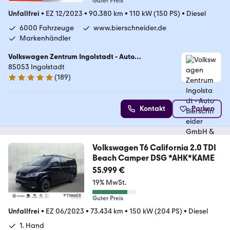
Guter Preis
Unfallfrei
•
EZ 12/2023
•
90.380 km
•
110 kW (150 PS)
•
Diesel
6000 Fahrzeuge
www.bierschneider.de
Markenhändler
Volkswagen Zentrum Ingolstadt - Auto
Bierschneider GmbH & Co. KG
85053 Ingolstadt
(
189
)
5 Sterne
Kontakt
Parken
Volkswagen T6 California 2.0 TDI
Beach Camper DSG *AHK*KAME
55.999 €
19% MwSt.
Guter Preis
Unfallfrei
•
EZ 06/2023
•
73.434 km
•
150 kW (204 PS)
•
Diesel
1. Hand