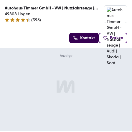
Autohaus Timmer GmbH - VW | Nutzfahrzeuge |
Audi | Skoda | Seat |
49808 Lingen
(
396
)
4.6 Sterne
Kontakt
Parken