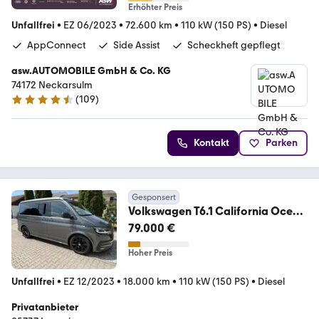
Erhöhter Preis
Unfallfrei
•
EZ 06/2023
•
72.600 km
•
110 kW (150 PS)
•
Diesel
AppConnect
Side Assist
Scheckheft gepflegt
asw.AUTOMOBILE GmbH & Co. KG
74172 Neckarsulm
(
109
)
4.5 Sterne
Kontakt
Parken
Gesponsert
Volkswagen T6.1 California Ocean
AHK UVP: 106000
79.000 €
Hoher Preis
Unfallfrei
•
EZ 12/2023
•
18.000 km
•
110 kW (150 PS)
•
Diesel
Privatanbieter