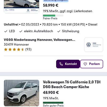
58.990 €
19% MwSt.
ggf. zzgl. Lieferkosten
Fairer Preis
Unfallfrei
•
EZ 05/2023
•
70.820 km
•
150 kW (204 PS)
•
Diesel
LED
elektr. Aufstelldach
Sitzheizung
VGSG Niederlassung Hannover, Volkswagen
Gebrauchtfahrzeughandels und Service GmbH
30419 Hannover
(
93
)
4.7 Sterne
Kontakt
Parken
Volkswagen T6 California 2,0 TDI
DSG Beach Camper Küche
48.900 €
19% MwSt.
Sehr guter Preis