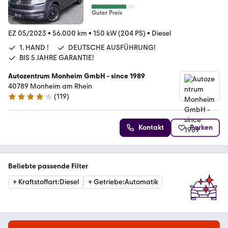
Guter Preis
EZ 05/2023
•
56.000 km
•
150 kW (204 PS)
•
Diesel
1. HAND !
DEUTSCHE AUSFÜHRUNG!
BIS 5 JAHRE GARANTIE!
Autozentrum Monheim GmbH - since 1989
40789 Monheim am Rhein
(
119
)
4 Sterne
Kontakt
Parken
Beliebte passende Filter
+
Kraftstoffart
:
Diesel
+
Getriebe
:
Automatik