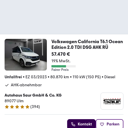
Volkswagen California T6.1 Ocean
Edition 2.0 TDI DSG AHK RÜ
57.470 €
19% MwSt.
Fairer Preis
Unfallfrei
•
EZ 03/2023
•
80.870 km
•
110 kW (150 PS)
•
Diesel
AHK-abnehmbar
Autohaus Saur GmbH & Co. KG
89077 Ulm
(
394
)
4.9 Sterne
Kontakt
Parken