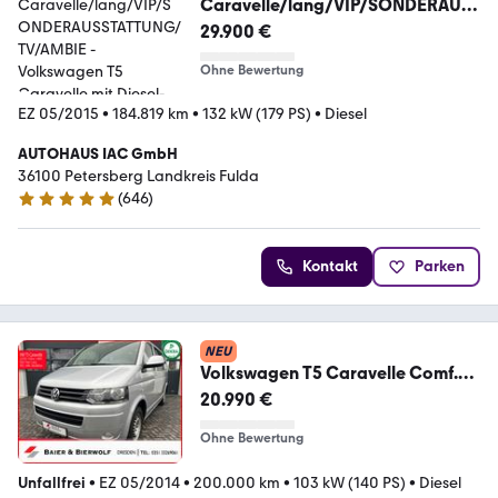
Caravelle/lang/VIP/SONDERAUS
STATTUNG/TV/AMBIE
29.900 €
Ohne Bewertung
EZ 05/2015
•
184.819 km
•
132 kW (179 PS)
•
Diesel
AUTOHAUS IAC GmbH
36100 Petersberg Landkreis Fulda
(
646
)
4.9 Sterne
Kontakt
Parken
NEU
Volkswagen T5 Caravelle Comf.
lang 9 Sitzer DSG PDC SH Temp
20.990 €
Ohne Bewertung
Unfallfrei
•
EZ 05/2014
•
200.000 km
•
103 kW (140 PS)
•
Diesel