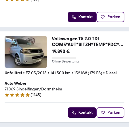
4.5 Sterne
Kontakt
Parken
Volkswagen T5 2.0 TDI
COMF.*AUT*SITZH*TEMP*PDC*B
T*NAVI*2X S
19.890 €
Ohne Bewertung
Unfallfrei
•
EZ 03/2015
•
141.500 km
•
132 kW (179 PS)
•
Diesel
Auto Weber
71069 Sindelfingen/Darmsheim
(
1145
)
4.9 Sterne
Kontakt
Parken