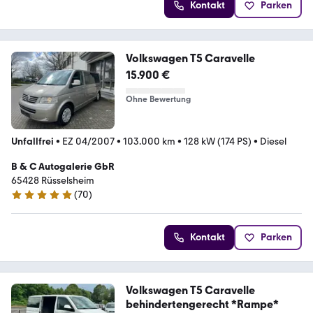
Kontakt
Parken
Volkswagen T5 Caravelle
15.900 €
Ohne Bewertung
Unfallfrei
•
EZ 04/2007
•
103.000 km
•
128 kW (174 PS)
•
Diesel
B & C Autogalerie GbR
65428 Rüsselsheim
(
70
)
5 Sterne
Kontakt
Parken
Volkswagen T5 Caravelle
behindertengerecht *Rampe*