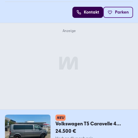
Kontakt
Parken
NEU
Volkswagen T5 Caravelle 4
Motion lang
24.500 €