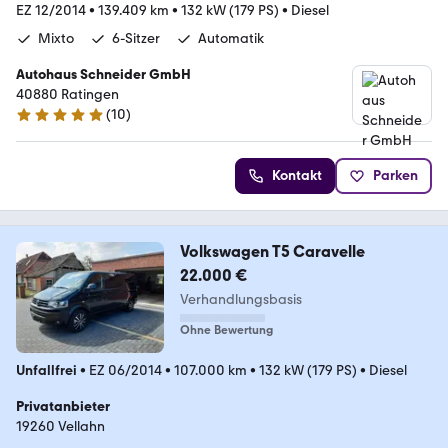
EZ 12/2014
•
139.409 km
•
132 kW (179 PS)
•
Diesel
Mixto
6-Sitzer
Automatik
Autohaus Schneider GmbH
40880 Ratingen
(
10
)
5 Sterne
Kontakt
Parken
Volkswagen T5 Caravelle
22.000 €
Verhandlungsbasis
Ohne Bewertung
Unfallfrei
•
EZ 06/2014
•
107.000 km
•
132 kW (179 PS)
•
Diesel
Privatanbieter
19260 Vellahn