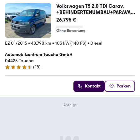
Volkswagen T5 2.0 TDI Carav.
+BEHINDERTENUMBAU+PARAVAN
+1.HD
26.795 €
Ohne Bewertung
EZ 01/2015
•
48.790 km
•
103 kW (140 PS)
•
Diesel
Automobilzentrum Taucha GmbH
04425 Taucha
(
18
)
4.4 Sterne
Kontakt
Parken