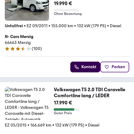
19.990 €
Ohne Bewertung
Unfallfrei
•
EZ 09/2011
•
155.000 km
•
132 kW (179 PS)
•
Diesel
N- Cars Merzig
66663 Merzig
(
100
)
3.4 Sterne
Kontakt
Parken
Volkswagen T5 2.0 TDI Caravelle
Comfortline lang / LEDER
17.990 €
Guter Preis
EZ 05/2015
•
166.669 km
•
132 kW (179 PS)
•
Diesel