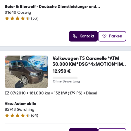
Baier & Bierwolf - Deutsche Dienstleistungs- und
Handelsgesellschaft
01640 Coswig
(
53
)
4.4 Sterne
Kontakt
Parken
Volkswagen T5 Caravelle *ATM
30.000 KM*DSG*4xMOTION*IM
KA
12.950 €
Ohne Bewertung
EZ 07/2010
•
181.000 km
•
132 kW (179 PS)
•
Diesel
Aksu Automobile
85748 Garching
(
64
)
4.4 Sterne