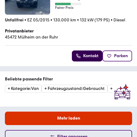
Fairer Preis
Unfallfrei
•
EZ 05/2015
•
130.000 km
•
132 kW (179 PS)
•
Diesel
Privatanbieter
45472 Mülheim an der Ruhr
Kontakt
Parken
Beliebte passende Filter
+
Kategorie
:
Van
+
Fahrzeugzustand
:
Gebraucht
+
Erstzulassu
Mehr laden
Filter anpassen