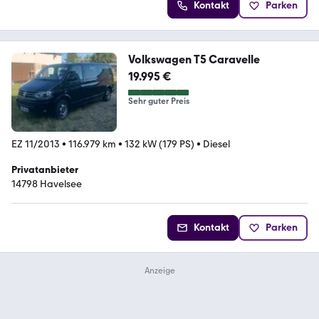
Kontakt
Parken
Volkswagen T5 Caravelle
19.995 €
Sehr guter Preis
EZ 11/2013
•
116.979 km
•
132 kW (179 PS)
•
Diesel
Privatanbieter
14798 Havelsee
Kontakt
Parken