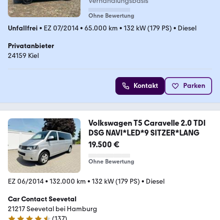
Verhandlungsbasis
Ohne Bewertung
Unfallfrei
•
EZ 07/2014
•
65.000 km
•
132 kW (179 PS)
•
Diesel
Privatanbieter
24159 Kiel
Kontakt
Parken
Volkswagen T5 Caravelle 2.0 TDI
DSG NAVI*LED*9 SITZER*LANG
19.500 €
Ohne Bewertung
EZ 06/2014
•
132.000 km
•
132 kW (179 PS)
•
Diesel
Car Contact Seevetal
21217 Seevetal bei Hamburg
(
137
)