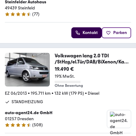
Steinfelder Autohaus
49439 Steinfeld
(
77
)
4.3 Sterne
Kontakt
Parken
Volkswagen lang 2.0 TDI
/StHzg/el.Tür/DAB/BiXenon/Kame
ra
19.490 €
19% MwSt.
Ohne Bewertung
EZ 06/2013
•
195.711 km
•
132 kW (179 PS)
•
Diesel
STANDHEIZUNG
auto-agent24.de GmbH
01257 Dresden
(
508
)
4.6 Sterne