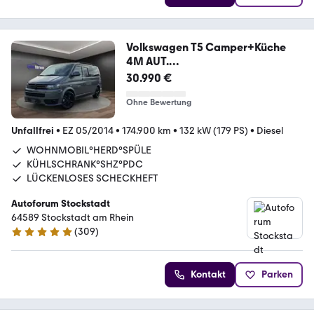
Volkswagen T5 Camper+Küche
4M AUT.
°STANDHNZNG°KAMERA°NAVI
30.990 €
Ohne Bewertung
Unfallfrei
•
EZ 05/2014
•
174.900 km
•
132 kW (179 PS)
•
Diesel
WOHNMOBIL°HERD°SPÜLE
KÜHLSCHRANK°SHZ°PDC
LÜCKENLOSES SCHECKHEFT
Autoforum Stockstadt
64589 Stockstadt am Rhein
(
309
)
4.8 Sterne
Kontakt
Parken