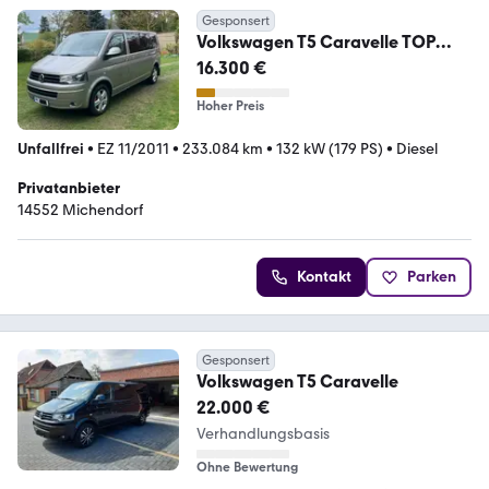
Gesponsert
Volkswagen T5 Caravelle TOP
Gepflegt
16.300 €
Hoher Preis
Unfallfrei
•
EZ 11/2011
•
233.084 km
•
132 kW (179 PS)
•
Diesel
Privatanbieter
14552 Michendorf
Kontakt
Parken
Gesponsert
Volkswagen T5 Caravelle
22.000 €
Verhandlungsbasis
Ohne Bewertung