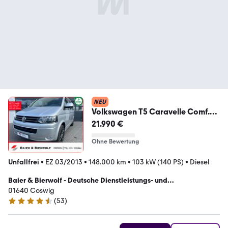
NEU
Volkswagen T5 Caravelle Comf.
lang DSG 9 Sitzer AHK PDC Nav
21.990 €
Ohne Bewertung
Unfallfrei
•
EZ 03/2013
•
148.000 km
•
103 kW (140 PS)
•
Diesel
Baier & Bierwolf - Deutsche Dienstleistungs- und
Handelsgesellschaft
01640 Coswig
(
53
)
4.4 Sterne