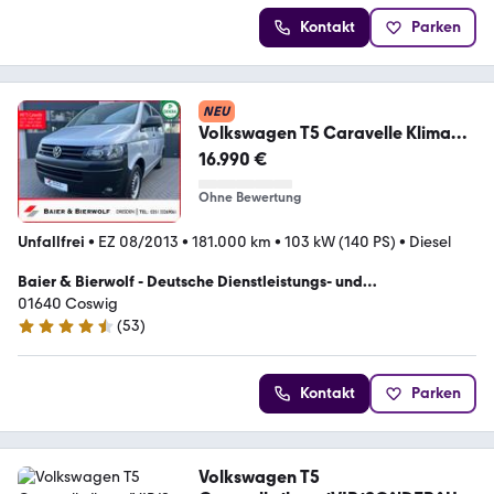
Kontakt
Parken
NEU
Volkswagen T5 Caravelle Klima
DSG PDC 9 Sitzer AHK
16.990 €
Ohne Bewertung
Unfallfrei
•
EZ 08/2013
•
181.000 km
•
103 kW (140 PS)
•
Diesel
Baier & Bierwolf - Deutsche Dienstleistungs- und
Handelsgesellschaft
01640 Coswig
(
53
)
4.4 Sterne
Kontakt
Parken
Volkswagen T5