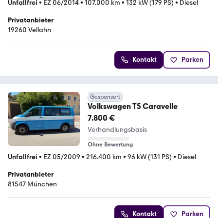
Unfallfrei
•
EZ 06/2014
•
107.000 km
•
132 kW (179 PS)
•
Diesel
Privatanbieter
19260 Vellahn
Kontakt
Parken
Gesponsert
Volkswagen T5 Caravelle
7.800 €
Verhandlungsbasis
Ohne Bewertung
Unfallfrei
•
EZ 05/2009
•
216.400 km
•
96 kW (131 PS)
•
Diesel
Privatanbieter
81547 München
Kontakt
Parken