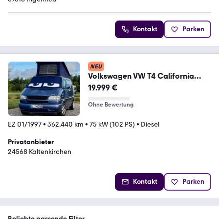
Kontakt
Parken
NEU
Volkswagen VW T4 California
Westfalia Beach
19.999 €
Ohne Bewertung
EZ 01/1997
•
362.440 km
•
75 kW (102 PS)
•
Diesel
Privatanbieter
24568 Kaltenkirchen
Kontakt
Parken
Beliebte passende Filter