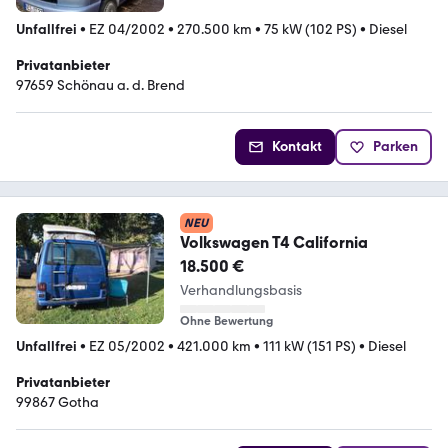
Unfallfrei
•
EZ 04/2002
•
270.500 km
•
75 kW (102 PS)
•
Diesel
Privatanbieter
97659 Schönau a. d. Brend
Kontakt
Parken
NEU
Volkswagen T4 California
18.500 €
Verhandlungsbasis
Ohne Bewertung
Unfallfrei
•
EZ 05/2002
•
421.000 km
•
111 kW (151 PS)
•
Diesel
Privatanbieter
99867 Gotha