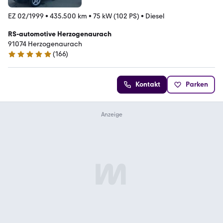
EZ 02/1999
•
435.500 km
•
75 kW (102 PS)
•
Diesel
RS-automotive Herzogenaurach
91074 Herzogenaurach
(
166
)
4.9 Sterne
Kontakt
Parken