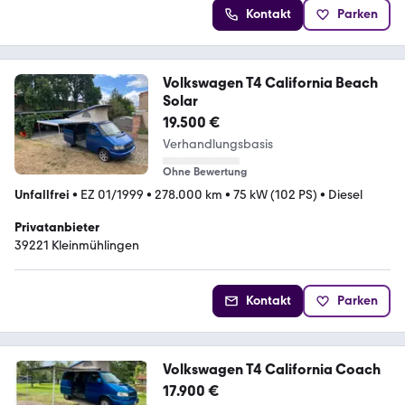
Kontakt
Parken
Volkswagen T4 California Beach
Solar
19.500 €
Verhandlungsbasis
Ohne Bewertung
Unfallfrei
•
EZ 01/1999
•
278.000 km
•
75 kW (102 PS)
•
Diesel
Privatanbieter
39221 Kleinmühlingen
Kontakt
Parken
Volkswagen T4 California Coach
17.900 €