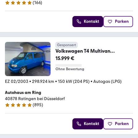
(
166
)
4.9 Sterne
Kontakt
Parken
Gesponsert
Volkswagen T4 Multivan
Aufstelldach 2.8 V6 Aut. LPG NAV
15.999 €
AHK
Ohne Bewertung
EZ 02/2003
•
298.924 km
•
150 kW (204 PS)
•
Autogas (LPG)
Autohaus am Ring
40878 Ratingen bei Düsseldorf
(
895
)
4.8 Sterne
Kontakt
Parken