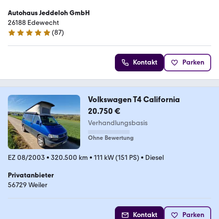
Autohaus Jeddeloh GmbH
26188 Edewecht
(
87
)
5 Sterne
Kontakt
Parken
Volkswagen T4 California
20.750 €
Verhandlungsbasis
Ohne Bewertung
EZ 08/2003
•
320.500 km
•
111 kW (151 PS)
•
Diesel
Privatanbieter
56729 Weiler
Kontakt
Parken