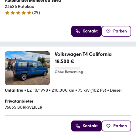
Autohandel Manuel da Silva
23626 Ratekau
(
29
)
5 Sterne
Kontakt
Parken
Volkswagen T4 California
18.500 €
Ohne Bewertung
Unfallfrei
•
EZ 10/1998
•
210.000 km
•
75 kW (102 PS)
•
Diesel
Privatanbieter
76835 BURRWEILER
Kontakt
Parken