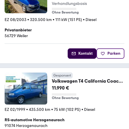
Verhandlungsbasis
Ohne Bewertung
EZ 08/2003
•
320.500 km
•
111 kW (151 PS)
•
Diesel
Privatanbieter
56729 Weiler
Kontakt
Parken
Gesponsert
Volkswagen T4 California Coach
2.5TDI*WoMo*Küche*Sthzg*Dac
11.990 €
h
Ohne Bewertung
EZ 02/1999
•
435.500 km
•
75 kW (102 PS)
•
Diesel
RS-automotive Herzogenaurach
91074 Herzogenaurach