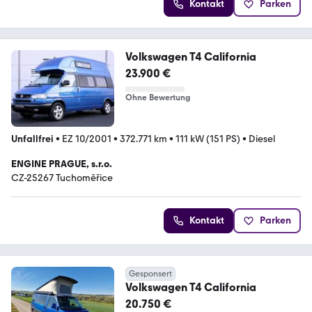
Kontakt
Parken
Volkswagen T4 California
23.900 €
Ohne Bewertung
Unfallfrei
•
EZ 10/2001
•
372.771 km
•
111 kW (151 PS)
•
Diesel
ENGINE PRAGUE, s.r.o.
CZ-25267 Tuchoměřice
Kontakt
Parken
Gesponsert
Volkswagen T4 California
20.750 €