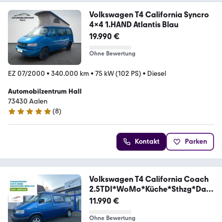
Volkswagen T4 California Syncro
4x4 1.HAND Atlantis Blau
19.990 €
Ohne Bewertung
EZ 07/2000
•
340.000 km
•
75 kW (102 PS)
•
Diesel
Automobilzentrum Hall
73430 Aalen
(
8
)
5 Sterne
Kontakt
Parken
Volkswagen T4 California Coach
2.5TDI*WoMo*Küche*Sthzg*Dac
h
11.990 €
Ohne Bewertung