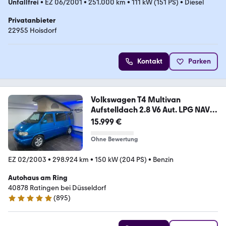
Unfallfrei
•
EZ 06/2001
•
251.000 km
•
111 kW (151 PS)
•
Diesel
Privatanbieter
22955 Hoisdorf
Kontakt
Parken
Volkswagen T4 Multivan
Aufstelldach 2.8 V6 Aut. LPG NAV
AHK
15.999 €
Ohne Bewertung
EZ 02/2003
•
298.924 km
•
150 kW (204 PS)
•
Benzin
Autohaus am Ring
40878 Ratingen bei Düsseldorf
(
895
)
4.8 Sterne