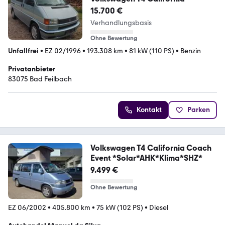
15.700 €
Verhandlungsbasis
Ohne Bewertung
Unfallfrei
•
EZ 02/1996
•
193.308 km
•
81 kW (110 PS)
•
Benzin
Privatanbieter
83075 Bad Feilbach
Kontakt
Parken
Volkswagen T4 California Coach
Event *Solar*AHK*Klima*SHZ*
9.499 €
Ohne Bewertung
EZ 06/2002
•
405.800 km
•
75 kW (102 PS)
•
Diesel