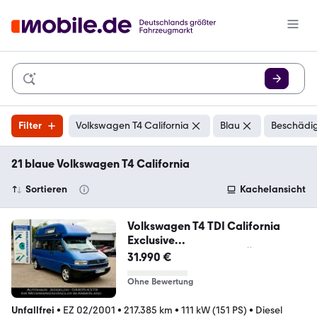
Filter
Volkswagen T4 California
Blau
Beschädig
21 blaue Volkswagen T4 California
Sortieren
Kachelansicht
Volkswagen T4 TDI California
Exclusive
*LANG&HOCH/STEHHÖHE
31.990 €
Ohne Bewertung
Unfallfrei
•
EZ 02/2001
•
217.385 km
•
111 kW (151 PS)
•
Diesel