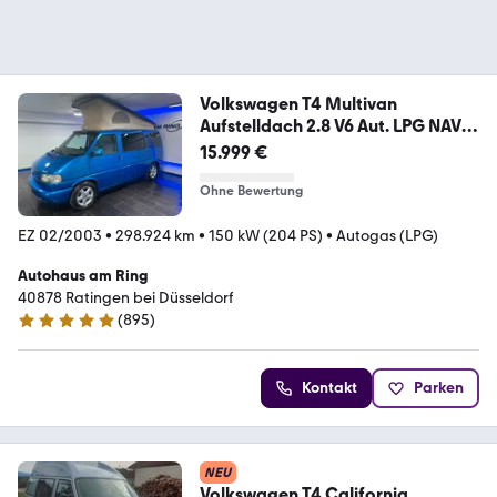
Volkswagen T4 Multivan
Aufstelldach 2.8 V6 Aut. LPG NAV
AHK
15.999 €
Ohne Bewertung
EZ 02/2003
•
298.924 km
•
150 kW (204 PS)
•
Autogas (LPG)
Autohaus am Ring
40878 Ratingen bei Düsseldorf
(
895
)
4.8 Sterne
Kontakt
Parken
NEU
Volkswagen T4 California