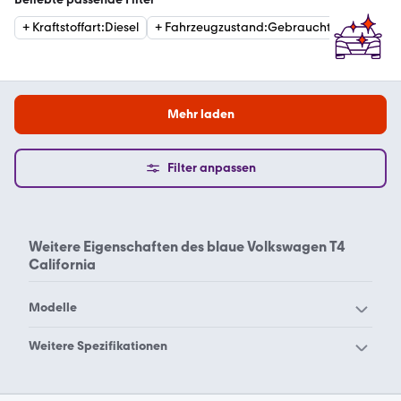
+
Kraftstoffart
:
Diesel
+
Fahrzeugzustand
:
Gebraucht
+
Getrie
Mehr laden
Filter anpassen
Weitere Eigenschaften des
blaue Volkswagen T4
California
Modelle
VW 181
VW Amarok
Weitere Spezifikationen
VW Arteon
VW Beetle
Volkswagen T4 California
Volkswagen T4 California
VW Bora
VW Buggy
grau
rot