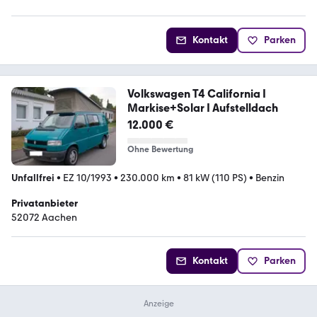
Kontakt
Parken
Volkswagen T4 California I
Markise+Solar I Aufstelldach
12.000 €
Ohne Bewertung
Unfallfrei
•
EZ 10/1993
•
230.000 km
•
81 kW (110 PS)
•
Benzin
Privatanbieter
52072 Aachen
Kontakt
Parken