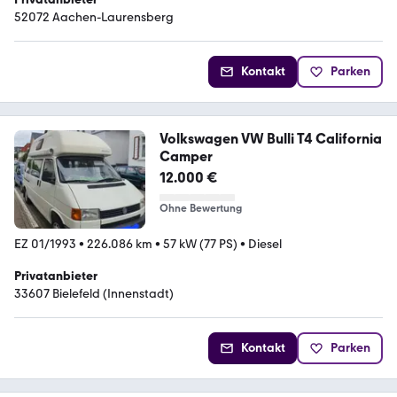
52072 Aachen-Laurensberg
Kontakt
Parken
Volkswagen VW Bulli T4 California
Camper
12.000 €
Ohne Bewertung
EZ 01/1993
•
226.086 km
•
57 kW (77 PS)
•
Diesel
Privatanbieter
33607 Bielefeld (Innenstadt)
Kontakt
Parken