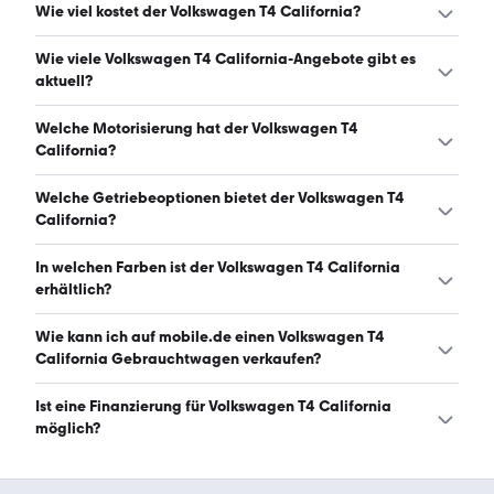
Wie viel kostet der Volkswagen T4 California?
Ein guter Preis für einen Volkswagen T4 California liegt
Wie viele Volkswagen T4 California-Angebote gibt es
zwischen 9.940 € und 14.495 €. (Stand: 7.8.2026)
aktuell?
Es gibt insgesamt 23 Volkswagen T4 California bei
Welche Motorisierung hat der Volkswagen T4
mobile.de, davon 23 Gebraucht- und 0 Neuwagen.
California?
(Stand: 7.8.2026)
Der Volkswagen T4 California hat Leistungen zwischen 68
Welche Getriebeoptionen bietet der Volkswagen T4
und 110 PS. (Stand: 7.8.2026)
California?
Der Volkswagen T4 California ist mit manuellem Getriebe
In welchen Farben ist der Volkswagen T4 California
erhältlich. (Stand: 7.8.2026)
erhältlich?
Den Volkswagen T4 California gibt es in folgenden
Wie kann ich auf mobile.de einen Volkswagen T4
Farben: grün, weiß und rot. Die häufigste Farbe ist grün.
California Gebrauchtwagen verkaufen?
(Stand: 7.8.2026)
Alle Informationen zum Verkauf an mobile.de-
Ist eine Finanzierung für Volkswagen T4 California
Ankaufstationen oder per Inserat auf mobile.de gibt es
möglich?
auf unserer
Auto verkaufen
Seite.
Ja, ein Großteil der Angebote auf mobile.de kann
entweder über den Händler oder einen Autokredit