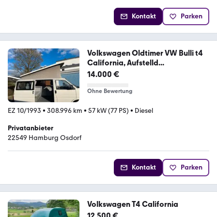
Kontakt
Parken
Volkswagen Oldtimer VW Bulli t4
California, Aufstelld...
14.000 €
Ohne Bewertung
EZ 10/1993
•
308.996 km
•
57 kW (77 PS)
•
Diesel
Privatanbieter
22549 Hamburg Osdorf
Kontakt
Parken
Volkswagen T4 California
12.500 €