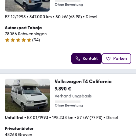
Ohne Bewertung
EZ 12/1993
•
347.000 km
•
50 kW (68 PS)
•
Diesel
Autoexport Tabaja
78056 Schwenningen
(
34
)
5 Sterne
Kontakt
Parken
Volkswagen T4 California
9.890 €
Verhandlungsbasis
Ohne Bewertung
Unfallfrei
•
EZ 01/1993
•
198.238 km
•
57 kW (77 PS)
•
Diesel
Privatanbieter
48268 Greven