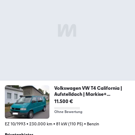
Volkswagen VW T4 California |
Aufstelldach | Markise+...
11.500 €
Ohne Bewertung
EZ 10/1993
•
230.000 km
•
81 kW (110 PS)
•
Benzin
Privatanbieter