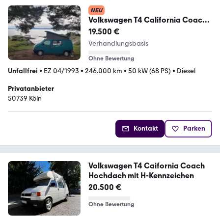
NEU
Volkswagen T4 California Coach
mit H-Kennzeichen
19.500 €
Verhandlungsbasis
Ohne Bewertung
Unfallfrei
•
EZ 04/1993
•
246.000 km
•
50 kW (68 PS)
•
Diesel
Privatanbieter
50739 Köln
Kontakt
Parken
Volkswagen T4 Caifornia Coach
Hochdach mit H-Kennzeichen
20.500 €
Ohne Bewertung