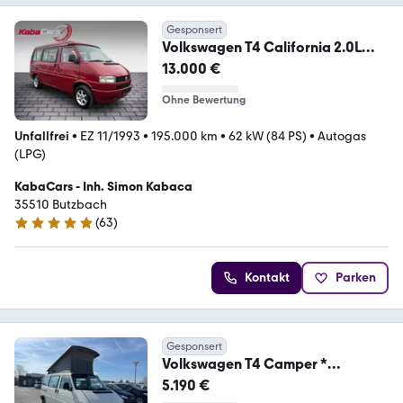
Gesponsert
Volkswagen T4 California 2.0L
*Tüv/Au neu *LPG Gasanlage
13.000 €
Ohne Bewertung
Unfallfrei
•
EZ 11/1993
•
195.000 km
•
62 kW (84 PS)
•
Autogas
(LPG)
KabaCars - Inh. Simon Kabaca
35510 Butzbach
(
63
)
4.8 Sterne
Kontakt
Parken
Gesponsert
Volkswagen T4 Camper *
Hochdach*
5.190 €