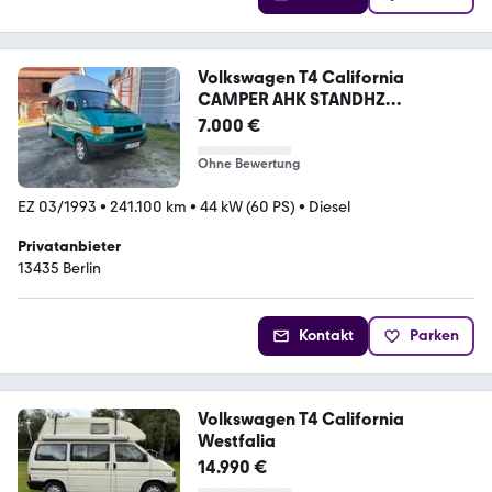
Volkswagen T4 California
CAMPER AHK STANDHZ
HOCHDACH
7.000 €
Ohne Bewertung
EZ 03/1993
•
241.100 km
•
44 kW (60 PS)
•
Diesel
Privatanbieter
13435 Berlin
Kontakt
Parken
Volkswagen T4 California
Westfalia
14.990 €