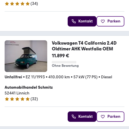
(
34
)
5 Sterne
Kontakt
Parken
Volkswagen T4 California 2.4D
Oldtimer AHK Westfalia OEM
11.899 €
Ohne Bewertung
Unfallfrei
•
EZ 11/1993
•
410.000 km
•
57 kW (77 PS)
•
Diesel
Automobilhandel Schmitz
52441 Linnich
(
32
)
5 Sterne
Kontakt
Parken