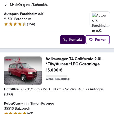
1.Hd/Original/Scheckh.
Autopark Forchheim e.K.
91301 Forchheim
(
164
)
4.3 Sterne
Kontakt
Parken
Volkswagen T4 California 2.0L
*Tüv/Au neu *LPG Gasanlage
13.000 €
Ohne Bewertung
Unfallfrei
•
EZ 11/1993
•
195.000 km
•
62 kW (84 PS)
•
Autogas
(LPG)
KabaCars - Inh. Simon Kabaca
35510 Butzbach
(
63
)