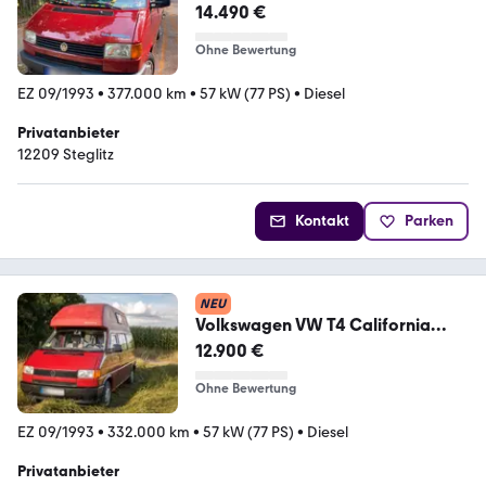
14.490 €
Ohne Bewertung
EZ 09/1993
•
377.000 km
•
57 kW (77 PS)
•
Diesel
Privatanbieter
12209 Steglitz
Kontakt
Parken
NEU
Volkswagen VW T4 California
Club
12.900 €
Ohne Bewertung
EZ 09/1993
•
332.000 km
•
57 kW (77 PS)
•
Diesel
Privatanbieter