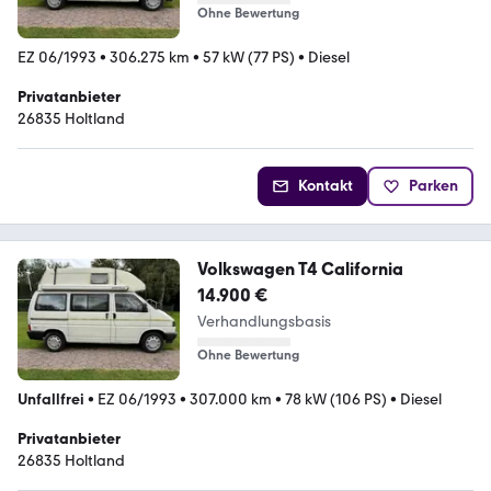
Ohne Bewertung
EZ 06/1993
•
306.275 km
•
57 kW (77 PS)
•
Diesel
Privatanbieter
26835 Holtland
Kontakt
Parken
Volkswagen T4 California
14.900 €
Verhandlungsbasis
Ohne Bewertung
Unfallfrei
•
EZ 06/1993
•
307.000 km
•
78 kW (106 PS)
•
Diesel
Privatanbieter
26835 Holtland