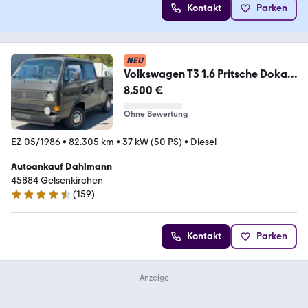
Kontakt
Parken
NEU
Volkswagen T3 1.6 Pritsche Doka
~H-ZULASSUNG~
8.500 €
Ohne Bewertung
EZ 05/1986
•
82.305 km
•
37 kW (50 PS)
•
Diesel
Autoankauf Dahlmann
45884 Gelsenkirchen
(
159
)
4.7 Sterne
Kontakt
Parken