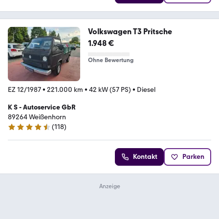
Volkswagen T3 Pritsche
1.948 €
Ohne Bewertung
EZ 12/1987
•
221.000 km
•
42 kW (57 PS)
•
Diesel
K S - Autoservice GbR
89264 Weißenhorn
(
118
)
4.4 Sterne
Kontakt
Parken