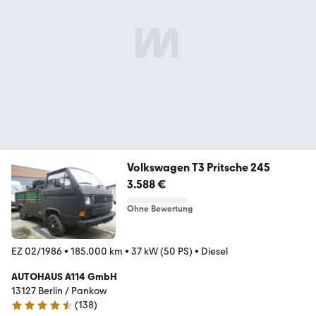
Volkswagen T3 Pritsche 245
3.588 €
Ohne Bewertung
EZ 02/1986
•
185.000 km
•
37 kW (50 PS)
•
Diesel
AUTOHAUS A114 GmbH
13127 Berlin / Pankow
(
138
)
4.6 Sterne