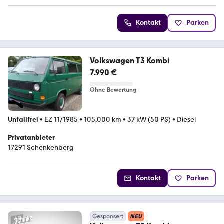
Kontakt
Parken
Volkswagen T3 Kombi
7.990 €
Ohne Bewertung
Unfallfrei
•
EZ 11/1985
•
105.000 km
•
37 kW (50 PS)
•
Diesel
Privatanbieter
17291 Schenkenberg
Kontakt
Parken
Gesponsert
NEU