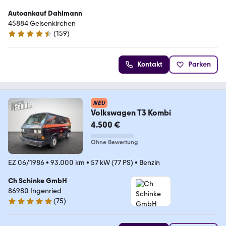
Autoankauf Dahlmann
45884 Gelsenkirchen
(
159
)
4.7 Sterne
Kontakt
Parken
NEU
Volkswagen T3 Kombi
4.500 €
Ohne Bewertung
EZ 06/1986
•
93.000 km
•
57 kW (77 PS)
•
Benzin
Ch Schinke GmbH
86980 Ingenried
(
75
)
4.9 Sterne