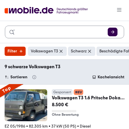
Filter
Volkswagen T3
Schwarz
Beschädigte Fa
9 schwarze Volkswagen T3
Sortieren
Kachelansicht
Top
Gesponsert
NEU
Volkswagen T3 1.6 Pritsche Doka
~H-ZULASSUNG~
8.500 €
Ohne Bewertung
EZ 05/1986
•
82.305 km
•
37 kW (50 PS)
•
Diesel