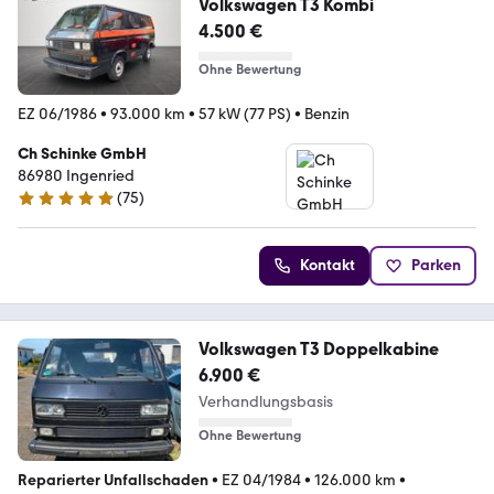
Volkswagen T3 Kombi
4.500 €
Ohne Bewertung
EZ 06/1986
•
93.000 km
•
57 kW (77 PS)
•
Benzin
Ch Schinke GmbH
86980 Ingenried
(
75
)
4.9 Sterne
Kontakt
Parken
Volkswagen T3 Doppelkabine
6.900 €
Verhandlungsbasis
Ohne Bewertung
Reparierter Unfallschaden
•
EZ 04/1984
•
126.000 km
•