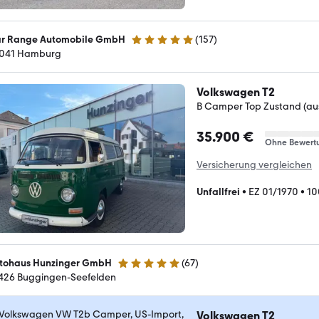
r Range Automobile GmbH
(
157
)
4.9 Sterne
041 Hamburg
Volkswagen T2
B Camper Top Zustand (aus
35.900 €
Ohne Bewert
Versicherung vergleichen
Unfallfrei
•
EZ 01/1970
•
10
tohaus Hunzinger GmbH
(
67
)
4.8 Sterne
426 Buggingen-Seefelden
Volkswagen T2