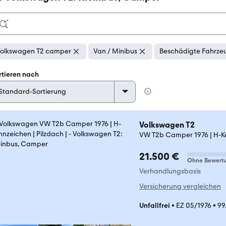
olkswagen T2 camper
Van / Minibus
Beschädigte Fahrzeu
rtieren nach
Volkswagen T2
VW T2b Camper 1976 | H-Ke
21.500 €
Ohne Bewert
Verhandlungsbasis
Versicherung vergleichen
Unfallfrei
•
EZ 05/1976
•
99