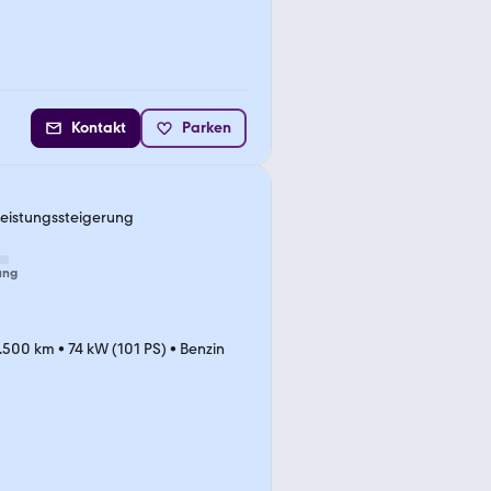
Kontakt
Parken
Leistungssteigerung
ung
.500 km
•
74 kW (101 PS)
•
Benzin