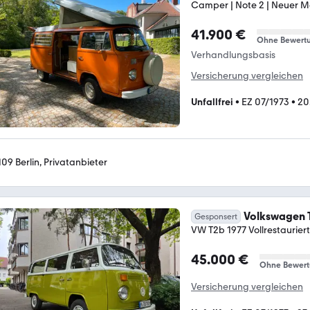
Camper | Note 2 | Neuer M
41.900 €
Ohne Bewert
Verhandlungsbasis
Versicherung vergleichen
Unfallfrei
•
EZ 07/1973
•
20
109 Berlin, Privatanbieter
Volkswagen 
Gesponsert
VW T2b 1977 Vollrestaurie
45.000 €
Ohne Bewer
Versicherung vergleichen