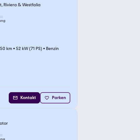
 Riviera & Westfalia
ung
250 km
•
52 kW (71 PS)
•
Benzin
Kontakt
Parken
otor
ung