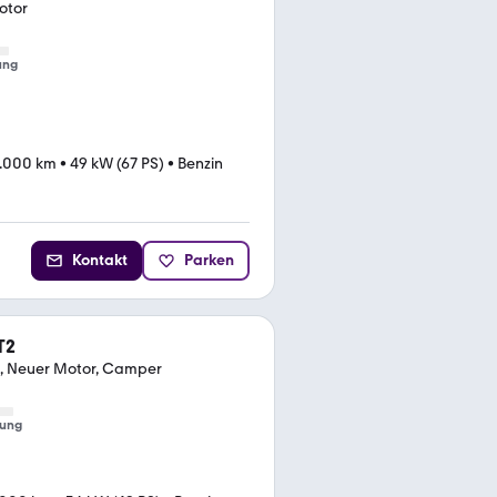
otor
ung
.000 km
•
49 kW (67 PS)
•
Benzin
Kontakt
Parken
T2
rt, Neuer Motor, Camper
tung