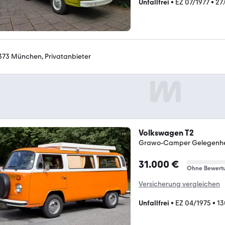
Unfallfrei
•
EZ 07/1977
•
27
373 München, Privatanbieter
Volkswagen T2
Grawo-Camper Gelegenhe
31.000 €
Ohne Bewert
Versicherung vergleichen
Unfallfrei
•
EZ 04/1975
•
13