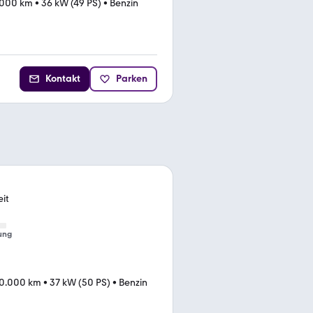
.000 km
•
36 kW (49 PS)
•
Benzin
Kontakt
Parken
it
ung
0.000 km
•
37 kW (50 PS)
•
Benzin