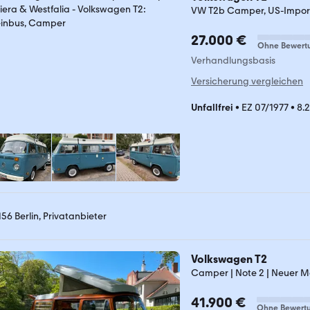
VW T2b Camper, US-Import,
27.000 €
Ohne Bewert
Verhandlungsbasis
Versicherung vergleichen
Unfallfrei
•
EZ 07/1977
•
8.
156 Berlin, Privatanbieter
Volkswagen T2
Camper | Note 2 | Neuer M
41.900 €
Ohne Bewert