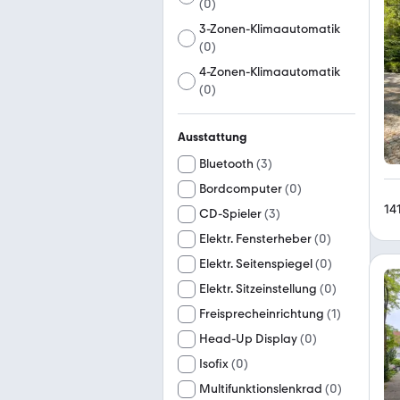
(
0
)
3-Zonen-Klimaautomatik
(
0
)
4-Zonen-Klimaautomatik
(
0
)
Ausstattung
Bluetooth
(
3
)
Bordcomputer
(
0
)
14
CD-Spieler
(
3
)
Elektr. Fensterheber
(
0
)
Elektr. Seitenspiegel
(
0
)
Elektr. Sitzeinstellung
(
0
)
Freisprecheinrichtung
(
1
)
Head-Up Display
(
0
)
Isofix
(
0
)
Multifunktionslenkrad
(
0
)