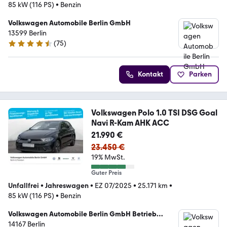
85 kW (116 PS)
•
Benzin
Volkswagen Automobile Berlin GmbH
13599 Berlin
(
75
)
4.4 Sterne
Kontakt
Parken
Volkswagen Polo 1.0 TSI DSG Goal
Navi R-Kam AHK ACC
21.990 €
23.450 €
19% MwSt.
Guter Preis
Unfallfrei
•
Jahreswagen
•
EZ 07/2025
•
25.171 km
•
85 kW (116 PS)
•
Benzin
Volkswagen Automobile Berlin GmbH Betrieb
Zehlendorf
14167 Berlin