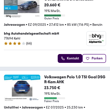
20.660 €
19% MwSt.
Guter Preis
Jahreswagen
•
EZ 09/2025
•
27.412 km
•
85 kW (116 PS)
•
Benzin
bhg Autohandelsgesellschaft mbH
77694 Kehl
(
66
)
4 Sterne
Kontakt
Parken
Volkswagen Polo 1.0 TSI Goal DSG
R-Kam AHK
23.750 €
19% MwSt.
Fairer Preis
Unfallfrei
•
Jahreswagen
•
EZ 07/2025
•
25.230 km
•