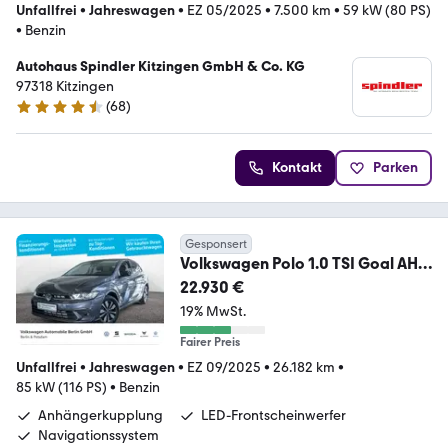
Unfallfrei
•
Jahreswagen
•
EZ 05/2025
•
7.500 km
•
59 kW (80 PS)
•
Benzin
Autohaus Spindler Kitzingen GmbH & Co. KG
97318 Kitzingen
(
68
)
4.3 Sterne
Kontakt
Parken
Gesponsert
Volkswagen Polo 1.0 TSI Goal AHK
Kamera LED Navi Sitzhzg.
22.930 €
19% MwSt.
Fairer Preis
Unfallfrei
•
Jahreswagen
•
EZ 09/2025
•
26.182 km
•
85 kW (116 PS)
•
Benzin
Anhängerkupplung
LED-Frontscheinwerfer
Navigationssystem