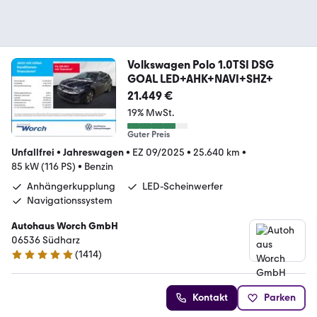
Volkswagen Polo 1.0TSI DSG
GOAL LED+AHK+NAVI+SHZ+
21.449 €
19% MwSt.
Guter Preis
Unfallfrei
•
Jahreswagen
•
EZ 09/2025
•
25.640 km
•
85 kW (116 PS)
•
Benzin
Anhängerkupplung
LED-Scheinwerfer
Navigationssystem
Autohaus Worch GmbH
06536 Südharz
(
1414
)
4.9 Sterne
Kontakt
Parken