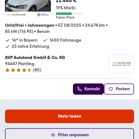
22.440 €
19% MwSt.
Fairer Preis
Unfallfrei
•
Jahreswagen
•
EZ 08/2025
•
24.678 km
•
85 kW (116 PS)
•
Benzin
16* in Bayern
1600 Fahrzeuge
25 Jahre Erfahrung
AVP Autoland GmbH & Co. KG
94447 Plattling
(
80
)
4.7 Sterne
Kontakt
Parken
Mehr laden
Filter anpassen