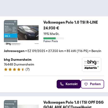
Volkswagen Polo 1.0 TSI R-LINE
24.930 €
19% MwSt.
Fairer Preis
Jahreswagen
•
EZ 09/2025
•
27.350 km
•
85 kW (116 PS)
•
Benzin
bhg Durmersheim
76448 Durmersheim
(
7
)
4.3 Sterne
Kontakt
Parken
Volkswagen Polo 1.0 l TSI OPF DSG
GOAL AHK ACCTravelAssist