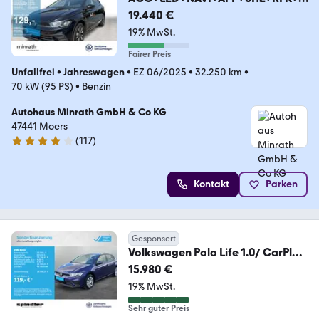
xPDC
19.440 €
19% MwSt.
Fairer Preis
Unfallfrei
•
Jahreswagen
•
EZ 06/2025
•
32.250 km
•
70 kW (95 PS)
•
Benzin
Autohaus Minrath GmbH & Co KG
47441 Moers
(
117
)
4.1 Sterne
Kontakt
Parken
Gesponsert
Volkswagen Polo Life 1.0/ CarPlay,
Bluetooth, LED, SHZ, PDC
15.980 €
19% MwSt.
Sehr guter Preis