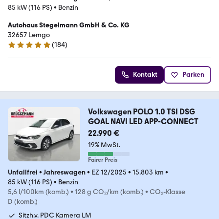
85 kW (116 PS)
•
Benzin
Autohaus Stegelmann GmbH & Co. KG
32657 Lemgo
(
184
)
4.9 Sterne
Kontakt
Parken
Volkswagen POLO 1.0 TSI DSG
GOAL NAVI LED APP-CONNECT
22.990 €
19% MwSt.
Fairer Preis
Unfallfrei
•
Jahreswagen
•
EZ 12/2025
•
15.803 km
•
85 kW (116 PS)
•
Benzin
5,6 l/100km (komb.)
•
128 g CO₂/km (komb.)
•
CO₂-Klasse
D (komb.)
Sitzh.v. PDC Kamera LM