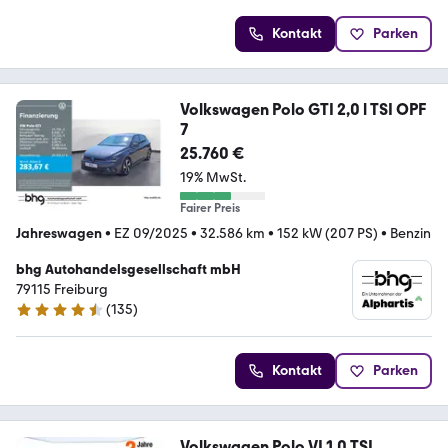
Kontakt
Parken
Volkswagen Polo GTI 2,0 l TSI OPF
7
25.760 €
19% MwSt.
Fairer Preis
Jahreswagen
•
EZ 09/2025
•
32.586 km
•
152 kW (207 PS)
•
Benzin
bhg Autohandelsgesellschaft mbH
79115 Freiburg
(
135
)
4.6 Sterne
Kontakt
Parken
Volkswagen Polo VI 1.0 TSI