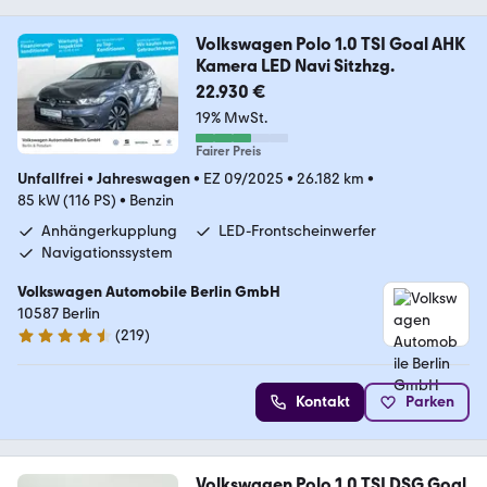
Volkswagen Polo 1.0 TSI Goal AHK
Kamera LED Navi Sitzhzg.
22.930 €
19% MwSt.
Fairer Preis
Unfallfrei
•
Jahreswagen
•
EZ 09/2025
•
26.182 km
•
85 kW (116 PS)
•
Benzin
Anhängerkupplung
LED-Frontscheinwerfer
Navigationssystem
Volkswagen Automobile Berlin GmbH
10587 Berlin
(
219
)
4.6 Sterne
Kontakt
Parken
Volkswagen Polo 1.0 TSI DSG Goal