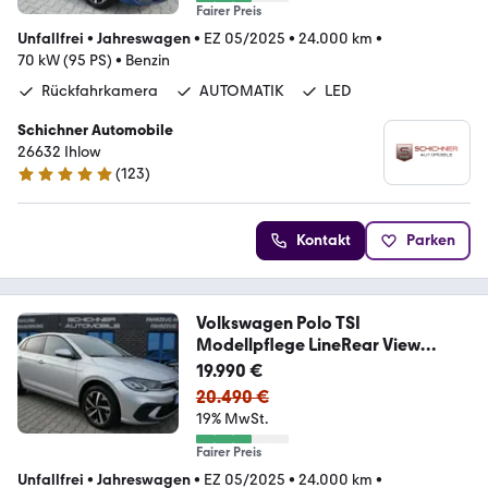
Fairer Preis
Unfallfrei
•
Jahreswagen
•
EZ 05/2025
•
24.000 km
•
70 kW (95 PS)
•
Benzin
Rückfahrkamera
AUTOMATIK
LED
Schichner Automobile
26632 Ihlow
(
123
)
4.9 Sterne
Kontakt
Parken
Volkswagen Polo TSI
Modellpflege LineRear View
Climatronic
19.990 €
20.490 €
19% MwSt.
Fairer Preis
Unfallfrei
•
Jahreswagen
•
EZ 05/2025
•
24.000 km
•