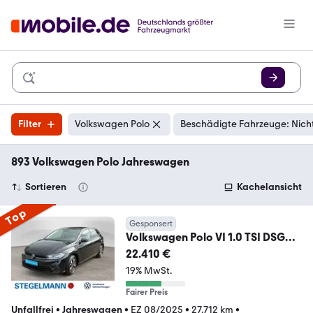
Filter
Volkswagen Polo
Beschädigte Fahrzeuge: Nich
893 Volkswagen Polo Jahreswagen
Sortieren
Kachelansicht
Top
Gesponsert
Volkswagen Polo VI 1.0 TSI DSG
Goal *AHK*LED*Kamera*Navi*
22.410 €
19% MwSt.
Fairer Preis
Unfallfrei
•
Jahreswagen
•
EZ 08/2025
•
27.712 km
•