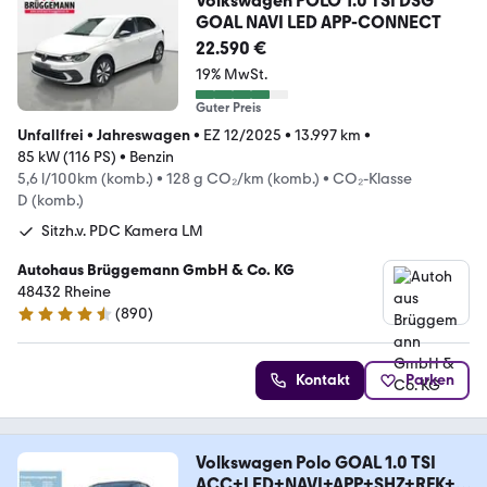
Volkswagen POLO 1.0 TSI DSG
GOAL NAVI LED APP-CONNECT
22.590 €
19% MwSt.
Guter Preis
Unfallfrei
•
Jahreswagen
•
EZ 12/2025
•
13.997 km
•
85 kW (116 PS)
•
Benzin
5,6 l/100km (komb.)
•
128 g CO₂/km (komb.)
•
CO₂-Klasse
D (komb.)
Sitzh.v. PDC Kamera LM
Autohaus Brüggemann GmbH & Co. KG
48432 Rheine
(
890
)
4.7 Sterne
Kontakt
Parken
Volkswagen Polo GOAL 1.0 TSI
ACC+LED+NAVI+APP+SHZ+RFK+2