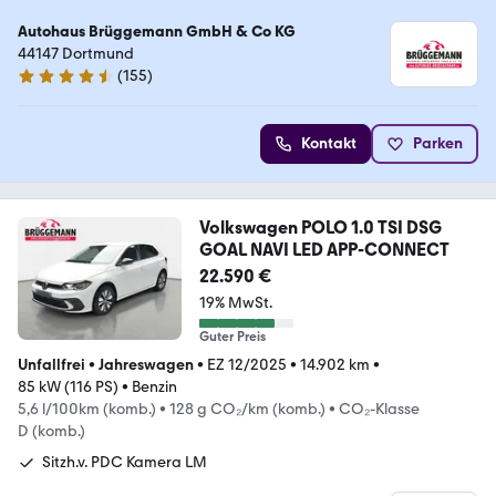
Autohaus Brüggemann GmbH & Co KG
44147 Dortmund
(
155
)
4.7 Sterne
Kontakt
Parken
Volkswagen POLO 1.0 TSI DSG
GOAL NAVI LED APP-CONNECT
22.590 €
19% MwSt.
Guter Preis
Unfallfrei
•
Jahreswagen
•
EZ 12/2025
•
14.902 km
•
85 kW (116 PS)
•
Benzin
5,6 l/100km (komb.)
•
128 g CO₂/km (komb.)
•
CO₂-Klasse
D (komb.)
Sitzh.v. PDC Kamera LM