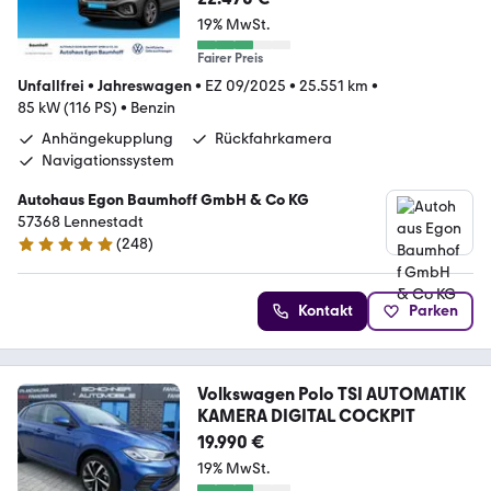
19% MwSt.
Fairer Preis
Unfallfrei
•
Jahreswagen
•
EZ 09/2025
•
25.551 km
•
85 kW (116 PS)
•
Benzin
Anhängekupplung
Rückfahrkamera
Navigationssystem
Autohaus Egon Baumhoff GmbH & Co KG
57368 Lennestadt
(
248
)
4.9 Sterne
Kontakt
Parken
Volkswagen Polo TSI AUTOMATIK
KAMERA DIGITAL COCKPIT
19.990 €
19% MwSt.