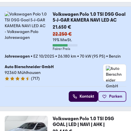
Volkswagen Polo 1.0 TSI DSG Goal
5-J-GAR KAMERA NAVI LED AC
21.650 €
22.250 €
19% MwSt.
Fairer Preis
Jahreswagen
•
EZ 10/2025
•
26.180 km
•
70 kW (95 PS)
•
Benzin
Auto Bierschneider GmbH
92360 Mühlhausen
(
717
)
4.5 Sterne
Kontakt
Parken
Volkswagen Polo 1.0 TSI DSG
GOAL | LED | NAVI | AHK |