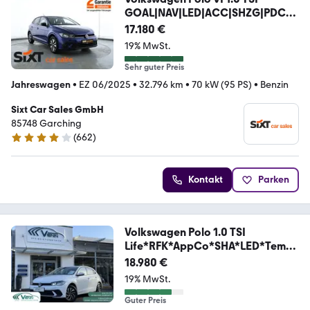
GOAL|NAV|LED|ACC|SHZG|PDC
v+h
17.180 €
19% MwSt.
Sehr guter Preis
Jahreswagen
•
EZ 06/2025
•
32.796 km
•
70 kW (95 PS)
•
Benzin
Sixt Car Sales GmbH
85748 Garching
(
662
)
4.1 Sterne
Kontakt
Parken
Volkswagen Polo 1.0 TSI
Life*RFK*AppCo*SHA*LED*Temp
o*DAB
18.980 €
19% MwSt.
Guter Preis