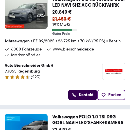
LED NAVI SHZ ACC RÜCKFAHRK
20.840 €
21.450 €
19% MwSt.
Guter Preis
Jahreswagen
•
EZ 09/2025
•
26.725 km
•
70 kW (95 PS)
•
Benzin
6000 Fahrzeuge
www.bierschneider.de
Markenhändler
Auto Bierschneider GmbH
93055 Regensburg
(
223
)
4.4 Sterne
Kontakt
Parken
Volkswagen POLO 1.0 TSI DSG
GOAL NAVI+LED'S+AHK+KAMERA
22.470 €