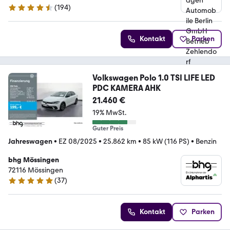
(
194
)
4.5 Sterne
Kontakt
Parken
Volkswagen Polo 1.0 TSI LIFE LED
PDC KAMERA AHK
21.460 €
19% MwSt.
Guter Preis
Jahreswagen
•
EZ 08/2025
•
25.862 km
•
85 kW (116 PS)
•
Benzin
bhg Mössingen
72116 Mössingen
(
37
)
4.8 Sterne
Kontakt
Parken