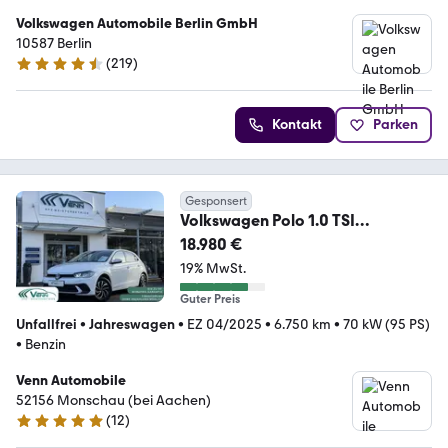
Volkswagen Automobile Berlin GmbH
10587 Berlin
(
219
)
4.6 Sterne
Kontakt
Parken
Gesponsert
Volkswagen Polo 1.0 TSI
Life*RFK*AppCo*SHA*LED*Temp
18.980 €
o*DAB
19% MwSt.
Guter Preis
Unfallfrei
•
Jahreswagen
•
EZ 04/2025
•
6.750 km
•
70 kW (95 PS)
•
Benzin
Venn Automobile
52156 Monschau (bei Aachen)
(
12
)
5 Sterne