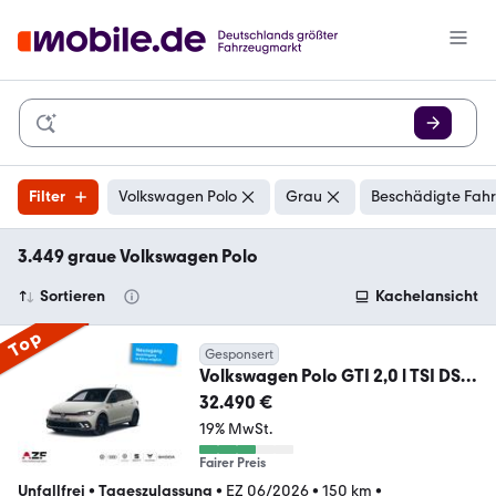
Filter
Volkswagen Polo
Grau
Beschädigte Fahr
3.449 graue Volkswagen Polo
Sortieren
Kachelansicht
Top
Gesponsert
Volkswagen Polo GTI 2,0 l TSI DSG
PANO+MATRIX
32.490 €
19% MwSt.
Fairer Preis
Unfallfrei
•
Tageszulassung
•
EZ 06/2026
•
150 km
•