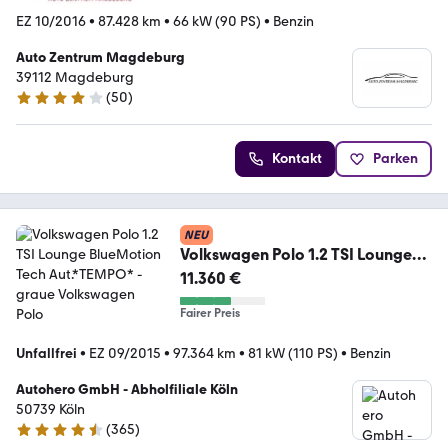
EZ 10/2016
•
87.428 km
•
66 kW (90 PS)
•
Benzin
Auto Zentrum Magdeburg
39112 Magdeburg
(
50
)
4 Sterne
Kontakt
Parken
NEU
Volkswagen Polo 1.2 TSI Lounge
BlueMotion Tech Aut.*TEMPO*
11.360 €
Fairer Preis
Unfallfrei
•
EZ 09/2015
•
97.364 km
•
81 kW (110 PS)
•
Benzin
Autohero GmbH - Abholfiliale Köln
50739 Köln
(
365
)
4.6 Sterne