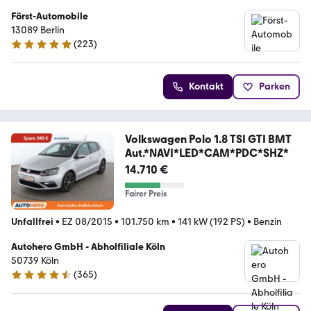
Först-Automobile
13089 Berlin
(
223
)
4.9 Sterne
Kontakt
Parken
Volkswagen Polo 1.8 TSI GTI BMT
Aut.*NAVI*LED*CAM*PDC*SHZ*
14.710 €
Fairer Preis
Unfallfrei
•
EZ 08/2015
•
101.750 km
•
141 kW (192 PS)
•
Benzin
Autohero GmbH - Abholfiliale Köln
50739 Köln
(
365
)
4.6 Sterne