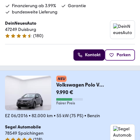
Finanzierung ab 3.99%
Garantie
bundesweite Lieferung
DeinNeuesAuto
47249 Duisburg
(
180
)
4.7 Sterne
Kontakt
Parken
NEU
Volkswagen Polo V
ALLSTAR/PDC/SHZ/TEMP
9.990 €
Fairer Preis
EZ 06/2016
•
82.000 km
•
55 kW (75 PS)
•
Benzin
Segel Automobile
78549 Spaichingen
(
118
)