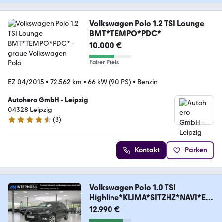
Volkswagen Polo 1.2 TSI Lounge
BMT*TEMPO*PDC*
10.000 €
Fairer Preis
EZ 04/2015
•
72.562 km
•
66 kW (90 PS)
•
Benzin
Autohero GmbH - Leipzig
04328 Leipzig
(
8
)
4.3 Sterne
Kontakt
Parken
Volkswagen Polo 1.0 TSI
Highline*KLIMA*SITZHZ*NAVI*EF
H*PDC*
12.990 €