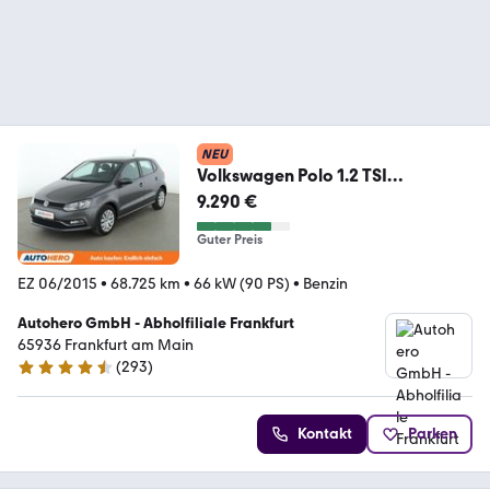
NEU
Volkswagen Polo 1.2 TSI
Comfortline BlueMotion Tech
9.290 €
Guter Preis
EZ 06/2015
•
68.725 km
•
66 kW (90 PS)
•
Benzin
Autohero GmbH - Abholfiliale Frankfurt
65936 Frankfurt am Main
(
293
)
4.6 Sterne
Kontakt
Parken