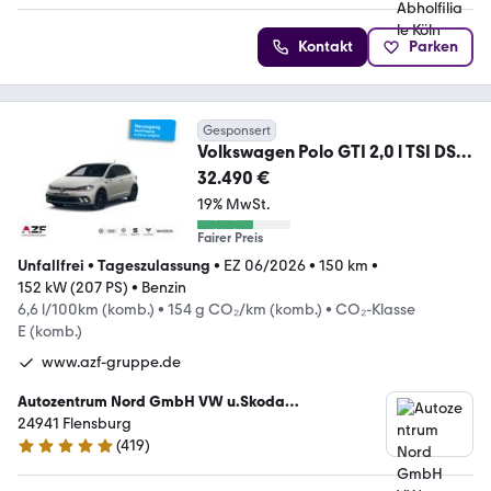
Kontakt
Parken
Gesponsert
Volkswagen Polo GTI 2,0 l TSI DSG
PANO+MATRIX
32.490 €
19% MwSt.
Fairer Preis
Unfallfrei
•
Tageszulassung
•
EZ 06/2026
•
150 km
•
152 kW (207 PS)
•
Benzin
6,6 l/100km (komb.)
•
154 g CO₂/km (komb.)
•
CO₂-Klasse
E (komb.)
www.azf-gruppe.de
Autozentrum Nord GmbH VW u.Skoda
Vertragshändler
24941 Flensburg
(
419
)
4.9 Sterne