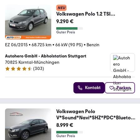
NEU
Volkswagen Polo 1.2 TSI
Comfortline BlueMotion Tech
9.290 €
Guter Preis
EZ 06/2015
•
68.725 km
•
66 kW (90 PS)
•
Benzin
Autohero GmbH - Abholstation Stuttgart
70825 Korntal-Münchingen
(
303
)
4.4 Sterne
Kontakt
Parken
Volkswagen Polo
V*Sound*Navi*SHZ*PDC*Bluetoo
th*2.Hand*
8.999 €
Guter Preis