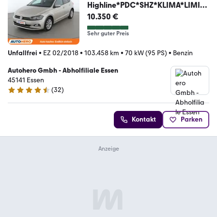
Highline*PDC*SHZ*KLIMA*LIMITE
R*
10.350 €
Sehr guter Preis
Unfallfrei
•
EZ 02/2018
•
103.458 km
•
70 kW (95 PS)
•
Benzin
Autohero Gmbh - Abholfiliale Essen
45141 Essen
(
32
)
4.7 Sterne
Kontakt
Parken