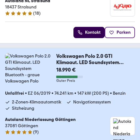
Autoland NL Stralsund
18437 Stralsund
(
18
)
4.9 Sterne
Kontakt
Parken
Volkswagen Polo 2.0 GTI
Klimaaut. LED Soundsystem
Bluetooth
18.990 €
Guter Preis
Unfallfrei
•
EZ 06/2019
•
74.241 km
•
147 kW (200 PS)
•
Benzin
2-Zonen-Klimaautomatik
Navigationssystem
Sitzheizung
Autoland Niederlassung Göttingen
37081 Göttingen
(
9
)
5 Sterne