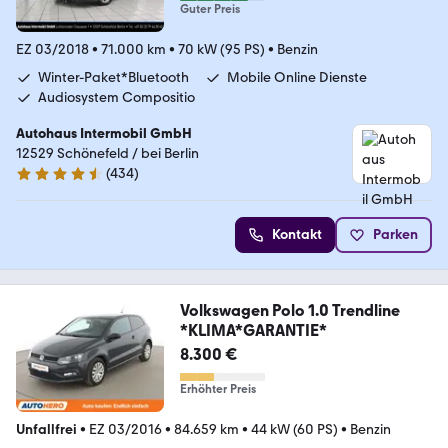
Guter Preis
EZ 03/2018
•
71.000 km
•
70 kW (95 PS)
•
Benzin
Winter-Paket*Bluetooth
Mobile Online Dienste
Audiosystem Compositio
Autohaus Intermobil GmbH
12529 Schönefeld / bei Berlin
(
434
)
4.5 Sterne
Kontakt
Parken
Volkswagen Polo 1.0 Trendline
*KLIMA*GARANTIE*
8.300 €
Erhöhter Preis
Unfallfrei
•
EZ 03/2016
•
84.659 km
•
44 kW (60 PS)
•
Benzin