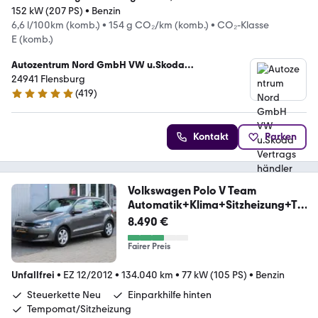
152 kW (207 PS)
•
Benzin
6,6 l/100km (komb.)
•
154 g CO₂/km (komb.)
•
CO₂-Klasse
E (komb.)
Autozentrum Nord GmbH VW u.Skoda
Vertragshändler
24941 Flensburg
(
419
)
4.9 Sterne
Kontakt
Parken
Volkswagen Polo V Team
Automatik+Klima+Sitzheizung+Te
mpoma
8.490 €
Fairer Preis
Unfallfrei
•
EZ 12/2012
•
134.040 km
•
77 kW (105 PS)
•
Benzin
Steuerkette Neu
Einparkhilfe hinten
Tempomat/Sitzheizung