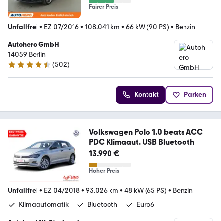
Fairer Preis
Unfallfrei
•
EZ 07/2016
•
108.041 km
•
66 kW (90 PS)
•
Benzin
Autohero GmbH
14059 Berlin
(
502
)
4.5 Sterne
Kontakt
Parken
Volkswagen Polo 1.0 beats ACC
PDC Klimaaut. USB Bluetooth
13.990 €
Hoher Preis
Unfallfrei
•
EZ 04/2018
•
93.026 km
•
48 kW (65 PS)
•
Benzin
Klimaautomatik
Bluetooth
Euro6