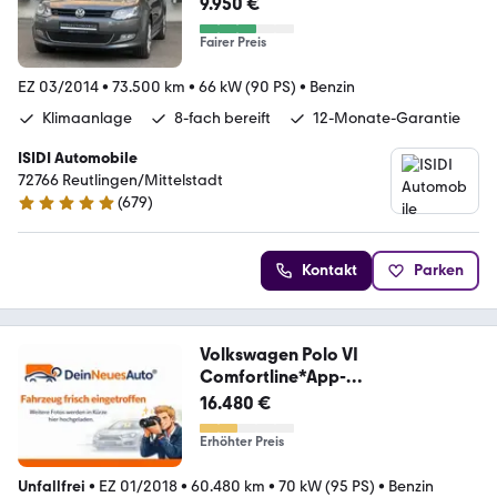
9.950 €
Fairer Preis
EZ 03/2014
•
73.500 km
•
66 kW (90 PS)
•
Benzin
Klimaanlage
8-fach bereift
12-Monate-Garantie
ISIDI Automobile
72766 Reutlingen/Mittelstadt
(
679
)
4.8 Sterne
Kontakt
Parken
Volkswagen Polo VI
Comfortline*App-
connect*Kamera*SHZ*
16.480 €
Erhöhter Preis
Unfallfrei
•
EZ 01/2018
•
60.480 km
•
70 kW (95 PS)
•
Benzin