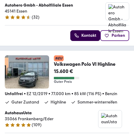
Autohero Gmbh - Abholfiliale Essen
45141 Essen
(
32
)
4.7 Sterne
Kontakt
Parken
NEU
Volkswagen Polo VI Highline
15.600 €
Guter Preis
Unfallfrei
•
EZ 12/2019
•
77.000 km
•
85 kW (116 PS)
•
Benzin
Guter Zustand
Highline
Sommer-winterreifen
AutohausUsta
35066 Frankenberg/Eder
(
109
)
4.9 Sterne