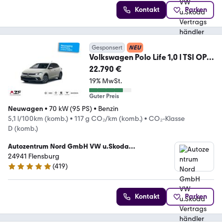
Kontakt
Parken
Gesponsert
NEU
Volkswagen Polo Life 1,0 l TSI OPF
70 kW (95 PS) 5-Gang
22.790 €
19% MwSt.
Guter Preis
Neuwagen
•
70 kW (95 PS)
•
Benzin
5,1 l/100km (komb.)
•
117 g CO₂/km (komb.)
•
CO₂-Klasse
D (komb.)
Autozentrum Nord GmbH VW u.Skoda
Vertragshändler
24941 Flensburg
(
419
)
4.9 Sterne
Kontakt
Parken