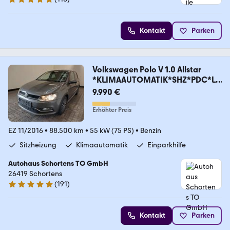
4.9 Sterne
Kontakt
Parken
Volkswagen Polo V 1.0 Allstar
*KLIMAAUTOMATIK*SHZ*PDC*L
M*
9.990 €
Erhöhter Preis
EZ 11/2016
•
88.500 km
•
55 kW (75 PS)
•
Benzin
Sitzheizung
Klimaautomatik
Einparkhilfe
Autohaus Schortens TO GmbH
26419 Schortens
(
191
)
5 Sterne
Kontakt
Parken