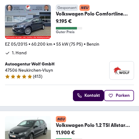
Gesponsert
NEU
Volkswagen Polo Comfortline
1,0*PDC*SHZ*Tempomat
9.195 €
Guter Preis
EZ 05/2015
•
60.200 km
•
55 kW (75 PS)
•
Benzin
1. Hand
Autoagentur Wolf GmbH
47506 Neukirchen-Vluyn
(
413
)
4.9 Sterne
Kontakt
Parken
NEU
Volkswagen Polo 1.2 TSI Allstar
BMT*LED*PDC*SHZ*KLIMA*
11.900 €