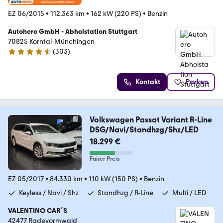
EZ 06/2015
•
112.363 km
•
162 kW (220 PS)
•
Benzin
Autohero GmbH - Abholstation Stuttgart
70825 Korntal-Münchingen
(
303
)
4.4 Sterne
Kontakt
Parken
Volkswagen Passat Variant R-Line
DSG/Navi/Standhzg/Shz/LED
18.299 €
Fairer Preis
EZ 05/2017
•
84.330 km
•
110 kW (150 PS)
•
Benzin
Keyless / Navi / Shz
Standhzg / R-Line
Multi / LED
VALENTINO CAR´S
42477 Radevormwald