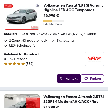
Volkswagen Passat 1.8 TSI Variant
Highline LED ACC Tempomat
20.990 €
Erhöhter Preis
Unfallfrei
•
EZ 01/2017
•
69.309 km
•
132 kW (179 PS)
•
Benzin
2-Zonen-Klimaautomatik
Sitzheizung
LED-Scheinwerfer
Autoland NL Dresden I
01069 Dresden
(
587
)
4.8 Sterne
Kontakt
Parken
Volkswagen Passat Alltrack 2.0TSI
220PS 4Motion/AHK/ACC/Nav
22.990 €