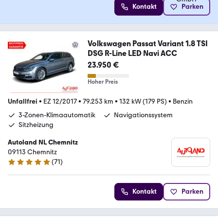
Kontakt
Parken
Volkswagen Passat Variant 1.8 TSI
DSG R-Line LED Navi ACC
23.950 €
Hoher Preis
Unfallfrei
•
EZ 12/2017
•
79.253 km
•
132 kW (179 PS)
•
Benzin
3-Zonen-Klimaautomatik
Navigationssystem
Sitzheizung
Autoland NL Chemnitz
09113 Chemnitz
(
71
)
4.8 Sterne
Kontakt
Parken