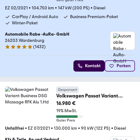
EZ 02/2021
•
104.750 km
•
147 kW (200 PS)
•
Diesel
CarPlay / Android Auto
Business Premium-Paket
Winter-Paket
Automobile Rabe -AuRa- GmbH
26203 Wardenburg
(
1432
)
4.9 Sterne
Kontakt
Parken
Gesponsert
Volkswagen Passat Variant
Business DSG Massage RFK Alu
16.980 €
1.Hd
19% MwSt.
Guter Preis
Unfallfrei
•
EZ 07/2021
•
130.000 km
•
90 kW (122 PS)
•
Diesel
Kfz & Teile, An und Verkauf