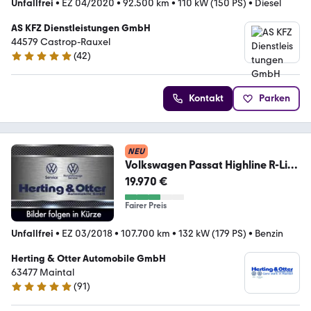
Unfallfrei
•
EZ 04/2020
•
92.500 km
•
110 kW (150 PS)
•
Diesel
AS KFZ Dienstleistungen GmbH
44579 Castrop-Rauxel
(
42
)
5 Sterne
Kontakt
Parken
NEU
Volkswagen Passat Highline R-Line
Leder PDCv+h Rückfahrkam.
19.970 €
Fairer Preis
Unfallfrei
•
EZ 03/2018
•
107.700 km
•
132 kW (179 PS)
•
Benzin
Herting & Otter Automobile GmbH
63477 Maintal
(
91
)
4.9 Sterne