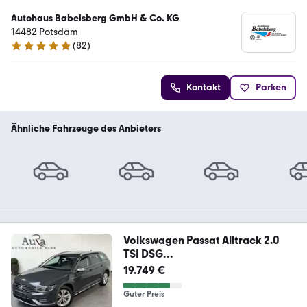
Autohaus Babelsberg GmbH & Co. KG
14482 Potsdam
(
82
)
4.8 Sterne
Kontakt
Parken
Ähnliche Fahrzeuge des Anbieters
Volkswagen Passat Alltrack 2.0
TSI DSG
NAV+SHZ+ACC+KAMERA+2
19.749 €
Guter Preis