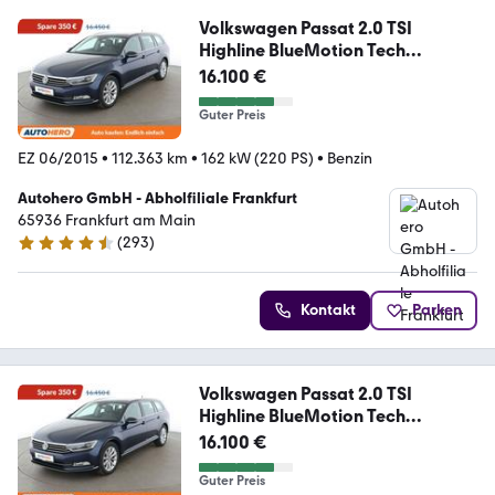
Volkswagen Passat 2.0 TSI
Highline BlueMotion Tech
Aut.*NAV
16.100 €
Guter Preis
EZ 06/2015
•
112.363 km
•
162 kW (220 PS)
•
Benzin
Autohero GmbH - Abholfiliale Frankfurt
65936 Frankfurt am Main
(
293
)
4.6 Sterne
Kontakt
Parken
Volkswagen Passat 2.0 TSI
Highline BlueMotion Tech
Aut.*NAV
16.100 €
Guter Preis