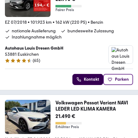
Fairer Preis
EZ 07/2018
•
101.923 km
•
162 kW (220 PS)
•
Benzin
nationale Auslieferung
bundesweite Zulassung
Inzahlungnahme möglich
Autohaus Louis Dresen GmbH
53881 Euskirchen
(
65
)
4.7 Sterne
Kontakt
Parken
Volkswagen Passat Variant NAVI
LEDER LED KLIMA KAMERA
21.490 €
Erhöhter Preis