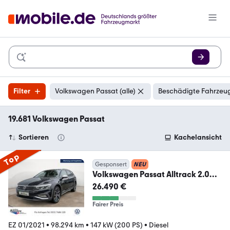
Filter
Volkswagen Passat (alle)
Beschädigte Fahrzeug
19.681 Volkswagen Passat
Sortieren
Kachelansicht
Top
Gesponsert
NEU
Volkswagen Passat Alltrack 2.0
TDI 4M DSG MATRIX NAVI AHK
26.490 €
Fairer Preis
EZ 01/2021
•
98.294 km
•
147 kW (200 PS)
•
Diesel