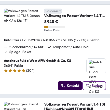
Gesponsert
Volkswagen Passat Variant 1.4 TSI
Bi-Xenon AHK Alu Shz 17"
8.940 €
Hoher Preis
Unfallfrei
•
EZ 05/2014
•
168.055 km
•
90 kW (122 PS)
•
Benzin
2-ZonenKlima / 4x Shz
Tempomat / Auto-Hold
Spiegel-Paket
Autohaus Fulda West AFW GmbH & Co. KG
36041 Fulda
(
204
)
4.9 Sterne
Kontakt
Parken
Volkswagen Passat Variant 1.4 TSI
Highline#Navi#LED#AHK#...