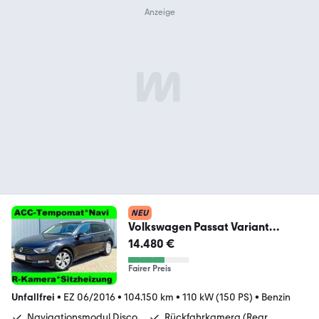
NEU
Volkswagen Passat Variant
TSI*Navi Discovery*ACC*-R-
14.480 €
Kamera
Fairer Preis
Unfallfrei
•
EZ 06/2016
•
104.150 km
•
110 kW (150 PS)
•
Benzin
Navigationsmodul Disco
Rückfahrkamera (Rear