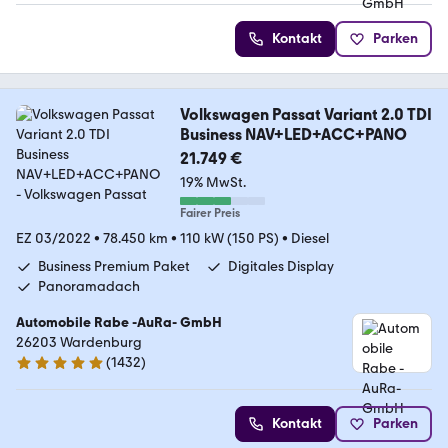
Kontakt
Parken
Volkswagen Passat Variant 2.0 TDI
Business NAV+LED+ACC+PANO
21.749 €
19% MwSt.
Fairer Preis
EZ 03/2022
•
78.450 km
•
110 kW (150 PS)
•
Diesel
Business Premium Paket
Digitales Display
Panoramadach
Automobile Rabe -AuRa- GmbH
26203 Wardenburg
(
1432
)
4.9 Sterne
Kontakt
Parken