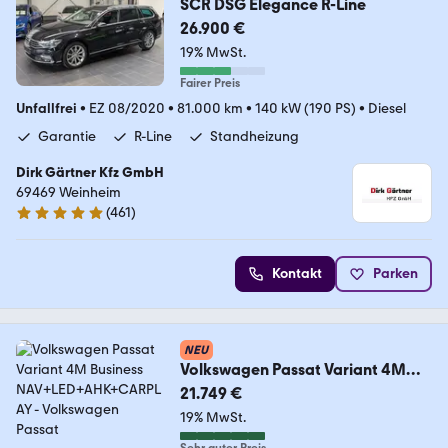
SCR DSG Elegance R-Line
26.900 €
19% MwSt.
Fairer Preis
Unfallfrei
•
EZ 08/2020
•
81.000 km
•
140 kW (190 PS)
•
Diesel
Garantie
R-Line
Standheizung
Dirk Gärtner Kfz GmbH
69469 Weinheim
(
461
)
4.9 Sterne
Kontakt
Parken
NEU
Volkswagen Passat Variant 4M
Business NAV+LED+AHK+CARPLAY
21.749 €
19% MwSt.
Sehr guter Preis