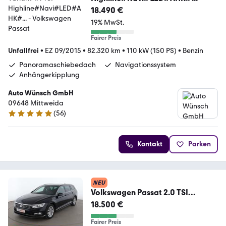
18.490 €
19% MwSt.
Fairer Preis
Unfallfrei
•
EZ 09/2015
•
82.320 km
•
110 kW (150 PS)
•
Benzin
Panoramaschiebedach
Navigationssystem
Anhängerkipplung
Auto Wünsch GmbH
09648 Mittweida
(
56
)
4.9 Sterne
Kontakt
Parken
NEU
Volkswagen Passat 2.0 TSI
Highline BlueMotion Tech
18.500 €
Aut.*LED
Fairer Preis