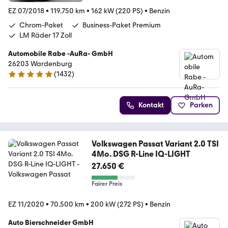
EZ 07/2018
•
119.750 km
•
162 kW (220 PS)
•
Benzin
Chrom-Paket
Business-Paket Premium
LM Räder 17 Zoll
Automobile Rabe -AuRa- GmbH
26203 Wardenburg
(
1432
)
4.9 Sterne
Kontakt
Parken
Volkswagen Passat Variant 2.0 TSI
4Mo. DSG R-Line IQ-LIGHT
27.650 €
Fairer Preis
EZ 11/2020
•
70.500 km
•
200 kW (272 PS)
•
Benzin
Auto Bierschneider GmbH