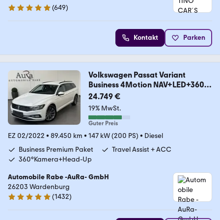
(
649
)
4.9 Sterne
Kontakt
Parken
Volkswagen Passat Variant
Business 4Motion NAV+LED+360°
+ACC
24.749 €
19% MwSt.
Guter Preis
EZ 02/2022
•
89.450 km
•
147 kW (200 PS)
•
Diesel
Business Premium Paket
Travel Assist + ACC
360°Kamera+Head-Up
Automobile Rabe -AuRa- GmbH
26203 Wardenburg
(
1432
)
4.9 Sterne