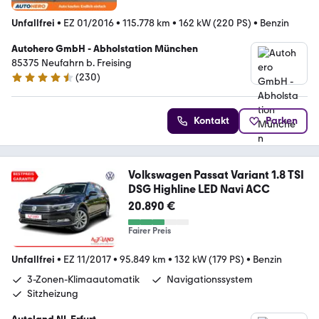
Unfallfrei
•
EZ 01/2016
•
115.778 km
•
162 kW (220 PS)
•
Benzin
Autohero GmbH - Abholstation München
85375 Neufahrn b. Freising
(
230
)
4.4 Sterne
Kontakt
Parken
Volkswagen Passat Variant 1.8 TSI
DSG Highline LED Navi ACC
20.890 €
Fairer Preis
Unfallfrei
•
EZ 11/2017
•
95.849 km
•
132 kW (179 PS)
•
Benzin
3-Zonen-Klimaautomatik
Navigationssystem
Sitzheizung