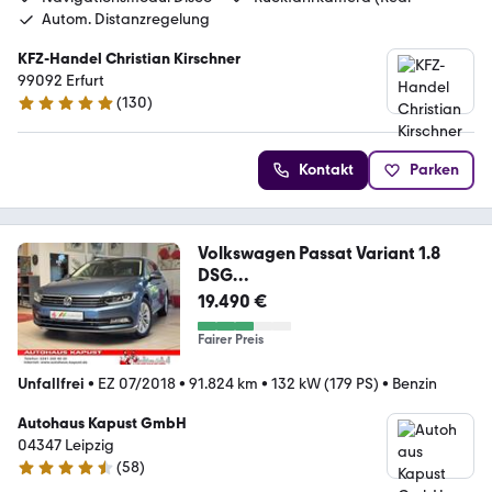
Autom. Distanzregelung
KFZ-Handel Christian Kirschner
99092 Erfurt
(
130
)
5 Sterne
Kontakt
Parken
Volkswagen Passat Variant 1.8
DSG
Highline/LED/Navi/DCC/ACC
19.490 €
Fairer Preis
Unfallfrei
•
EZ 07/2018
•
91.824 km
•
132 kW (179 PS)
•
Benzin
Autohaus Kapust GmbH
04347 Leipzig
(
58
)
4.4 Sterne