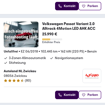
Kontakt
Parken
Volkswagen Passat Variant 2.0
Alltrack 4Motion LED AHK ACC
25.990 €
Erhöhter Preis
Unfallfrei
•
EZ 06/2018
•
102.445 km
•
162 kW (220 PS)
•
Benzin
3-Zonen-Klimaautomatik
Navigationssystem
Sitzheizung
Autoland NL Zwickau
08056 Zwickau
(
80
)
4.6 Sterne
Kontakt
Parken