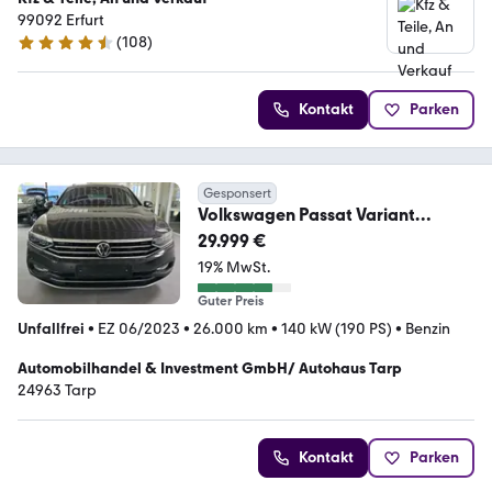
99092 Erfurt
(
108
)
4.3 Sterne
Kontakt
Parken
Gesponsert
Volkswagen Passat Variant
Elegance
29.999 €
19% MwSt.
Guter Preis
Unfallfrei
•
EZ 06/2023
•
26.000 km
•
140 kW (190 PS)
•
Benzin
Automobilhandel & Investment GmbH/ Autohaus Tarp
24963 Tarp
Kontakt
Parken