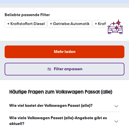
Beliebte passende Filter
+
Kraftstoffart
:
Diesel
+
Getriebe
:
Automatik
+
Kraftstoffart
:
Ben
Mehr laden
Filter anpassen
Häufige Fragen zum Volkswagen Passat (alle)
Wie viel kostet der Volkswagen Passat (alle)?
Ein guter Preis für einen Volkswagen Passat (alle) liegt
Wie viele Volkswagen Passat (alle)-Angebote gibt es
zwischen 6.721 € und 27.888 €. Leasingangebote starten
aktuell?
ab 134 € monatlich. (Stand: 6.8.2026)