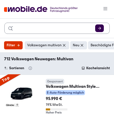
Filter
Volkswagen multivan
Neu
Beschädigte F
712 Volkswagen Neuwagen: Multivan
Sortieren
Kachelansicht
Top
Gesponsert
Volkswagen Multivan Style
4MOTION 130 kW 1,5 l eHybrid
E-Auto-Förderung möglich
DSG
95.990 €
19% MwSt.
Hoher Preis