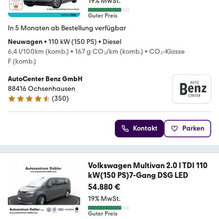
19% MwSt.
Guter Preis
In 5 Monaten ab Bestellung verfügbar
Neuwagen
•
110 kW (150 PS)
•
Diesel
6,4 l/100km (komb.)
•
167 g CO₂/km (komb.)
•
CO₂-Klasse
F (komb.)
AutoCenter Benz GmbH
88416 Ochsenhausen
(
350
)
4.7 Sterne
Kontakt
Parken
Volkswagen Multivan 2.0 l TDI 110
kW(150 PS)7-Gang DSG LED
54.880 €
19% MwSt.
Guter Preis