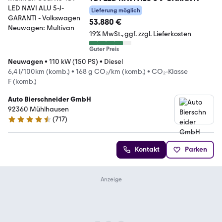
Lieferung möglich
53.880 €
19% MwSt.
ggf. zzgl. Lieferkosten
Guter Preis
Neuwagen
•
110 kW (150 PS)
•
Diesel
6,4 l/100km (komb.)
•
168 g CO₂/km (komb.)
•
CO₂-Klasse
F (komb.)
Auto Bierschneider GmbH
92360 Mühlhausen
(
717
)
4.5 Sterne
Kontakt
Parken