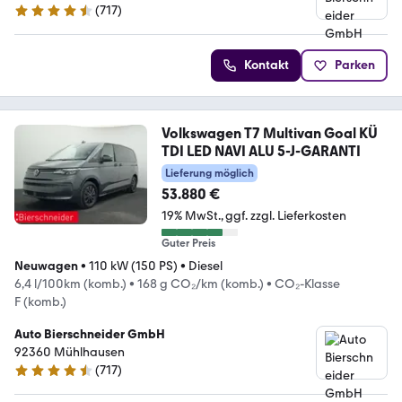
(
717
)
4.5 Sterne
Kontakt
Parken
Volkswagen T7 Multivan Goal KÜ
TDI LED NAVI ALU 5-J-GARANTI
Lieferung möglich
53.880 €
19% MwSt.
ggf. zzgl. Lieferkosten
Guter Preis
Neuwagen
•
110 kW (150 PS)
•
Diesel
6,4 l/100km (komb.)
•
168 g CO₂/km (komb.)
•
CO₂-Klasse
F (komb.)
Auto Bierschneider GmbH
92360 Mühlhausen
(
717
)
4.5 Sterne