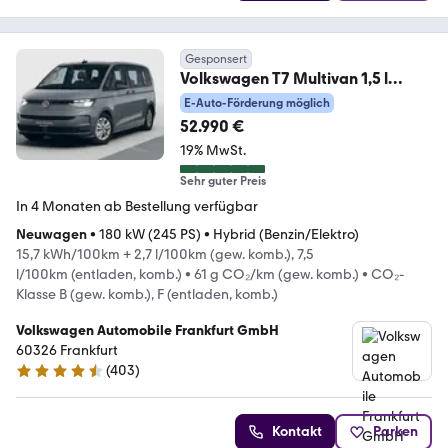
Gesponsert
Volkswagen T7 Multivan 1,5 l
eHybrid DSG 4MOTION *AKTION*
E-Auto-Förderung möglich
52.990 €
19% MwSt.
Sehr guter Preis
In 4 Monaten ab Bestellung verfügbar
Neuwagen
•
180 kW (245 PS)
•
Hybrid (Benzin/Elektro)
15,7 kWh/100km + 2,7 l/100km (gew. komb.), 7,5
l/100km (entladen, komb.)
•
61 g CO₂/km (gew. komb.)
•
CO₂-
Klasse B (gew. komb.), F (entladen, komb.)
Volkswagen Automobile Frankfurt GmbH
60326 Frankfurt
(
403
)
4.3 Sterne
Kontakt
Parken