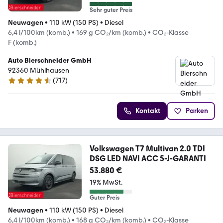
Sehr guter Preis
Neuwagen
•
110 kW (150 PS)
•
Diesel
6,4 l/100km (komb.)
•
169 g CO₂/km (komb.)
•
CO₂-Klasse
F (komb.)
Auto Bierschneider GmbH
92360 Mühlhausen
(
717
)
4.5 Sterne
Kontakt
Parken
Volkswagen T7 Multivan 2.0 TDI
DSG LED NAVI ACC 5-J-GARANTI
53.880 €
19% MwSt.
Guter Preis
Neuwagen
•
110 kW (150 PS)
•
Diesel
6,4 l/100km (komb.)
•
168 g CO₂/km (komb.)
•
CO₂-Klasse