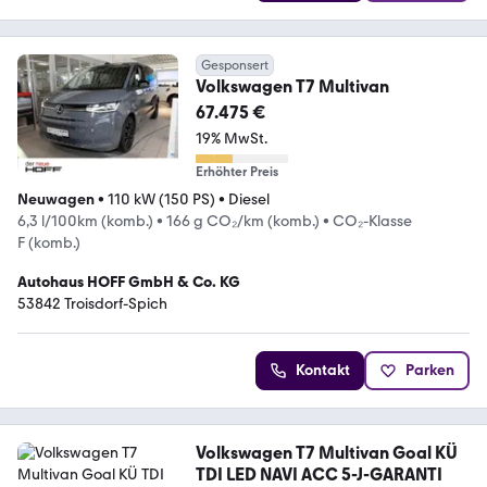
Gesponsert
Volkswagen T7 Multivan
67.475 €
19% MwSt.
Erhöhter Preis
Neuwagen
•
110 kW (150 PS)
•
Diesel
6,3 l/100km (komb.)
•
166 g CO₂/km (komb.)
•
CO₂-Klasse
F (komb.)
Autohaus HOFF GmbH & Co. KG
53842 Troisdorf-Spich
Kontakt
Parken
Volkswagen T7 Multivan Goal KÜ
TDI LED NAVI ACC 5-J-GARANTI