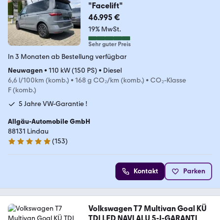
"Facelift"
46.995 €
19% MwSt.
Sehr guter Preis
In 3 Monaten ab Bestellung verfügbar
Neuwagen
•
110 kW (150 PS)
•
Diesel
6,6 l/100km (komb.)
•
168 g CO₂/km (komb.)
•
CO₂-Klasse
F (komb.)
5 Jahre VW-Garantie !
Allgäu-Automobile GmbH
88131 Lindau
(
153
)
4.9 Sterne
Kontakt
Parken
Volkswagen T7 Multivan Goal KÜ
TDI LED NAVI ALU 5-J-GARANTI