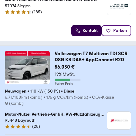
57074 Siegen
(
185
)
4.7 Sterne
Kontakt
Parken
Volkswagen T7 Multivan TDI SCR
DSG KR DAB+ AppConnect R2D
56.030 €
19% MwSt.
Fairer Preis
Neuwagen
•
110 kW (150 PS)
•
Diesel
6,7 l/100km (komb.)
•
176 g CO₂/km (komb.)
•
CO₂-Klasse
G (komb.)
Motor-Nützel Vertriebs-GmbH, VW-Nutzfahrzeug
Zentrum Bayreuth
95448 Bayreuth
(
28
)
4.6 Sterne