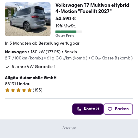
Volkswagen T7 Multivan eHybrid
4-Motion "Facelift 2027"
54.590 €
19% MwSt.
Guter Preis
In 3 Monaten ab Bestellung verfügbar
Neuwagen
•
130 kW (177 PS)
•
Benzin
2,7 l/100km (komb.)
•
61 g CO₂/km (komb.)
•
CO₂-Klasse B (komb.)
5 Jahre VW-Garantie !
Allgäu-Automobile GmbH
88131 Lindau
(
153
)
4.9 Sterne
Kontakt
Parken