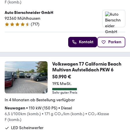
F (komb.)
Auto Bierschneider GmbH
92360 Mühlhausen
(
717
)
4.5 Sterne
Kontakt
Parken
Volkswagen T7 California Beach
Multivan Aufstelldach PKW 6
50.990 €
19% MwSt.
Sehr guter Preis
In 4 Monaten ab Bestellung verfügbar
Neuwagen
•
110 kW (150 PS)
•
Diesel
6,5 l/100km (komb.)
•
171 g CO₂/km (komb.)
•
CO₂-Klasse
F (komb.)
LED Scheinwerfer