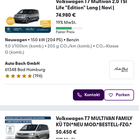
Volkswagen T7 Multivan 2.0 TSI
Life "Edition" Lang | Navi |
74.980 €
19% MwSt.
Fairer Preis
Neuwagen
•
150 kW (204 PS)
•
Benzin
9,0 l/100km (komb.)
•
205 g CO₂/km (komb.)
•
CO₂-Klasse
G (komb.)
Auto Bach GmbH
61348 Bad Homburg
(
196
)
4.8 Sterne
Kontakt
Parken
Volkswagen T7 MULTIVAN FAMILY
KÜ TDI*NEU MOD.*BESTELL-FZG.*
50.450 €