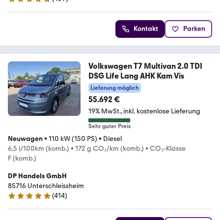
4.8 Sterne
Kontakt
Parken
Volkswagen T7 Multivan 2.0 TDI
DSG Life Lang AHK Kam Vis
Lieferung möglich
55.692 €
19% MwSt.
inkl. kostenlose Lieferung
Sehr guter Preis
Neuwagen
•
110 kW (150 PS)
•
Diesel
6,5 l/100km (komb.)
•
172 g CO₂/km (komb.)
•
CO₂-Klasse
F (komb.)
DP Handels GmbH
85716 Unterschleissheim
(
414
)
4.8 Sterne