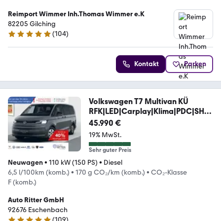
Reimport Wimmer Inh.Thomas Wimmer e.K
82205 Gilching
(
104
)
5 Sterne
Kontakt
Parken
Volkswagen T7 Multivan KÜ
RFK|LED|Carplay|Klima|PDC|SHZ|
DAB
45.990 €
19% MwSt.
Sehr guter Preis
Neuwagen
•
110 kW (150 PS)
•
Diesel
6,5 l/100km (komb.)
•
170 g CO₂/km (komb.)
•
CO₂-Klasse
F (komb.)
Auto Ritter GmbH
92676 Eschenbach
(
109
)