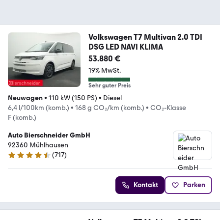
Volkswagen T7 Multivan 2.0 TDI
DSG LED NAVI KLIMA
53.880 €
19% MwSt.
Sehr guter Preis
Neuwagen
•
110 kW (150 PS)
•
Diesel
6,4 l/100km (komb.)
•
168 g CO₂/km (komb.)
•
CO₂-Klasse
F (komb.)
Auto Bierschneider GmbH
92360 Mühlhausen
(
717
)
4.5 Sterne
Kontakt
Parken