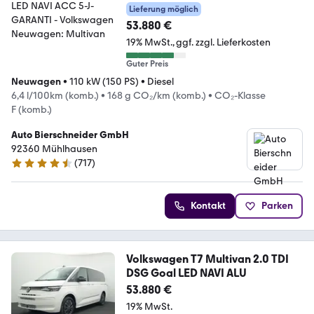
Lieferung möglich
53.880 €
19% MwSt.
ggf. zzgl. Lieferkosten
Guter Preis
Neuwagen
•
110 kW (150 PS)
•
Diesel
6,4 l/100km (komb.)
•
168 g CO₂/km (komb.)
•
CO₂-Klasse
F (komb.)
Auto Bierschneider GmbH
92360 Mühlhausen
(
717
)
4.5 Sterne
Kontakt
Parken
Volkswagen T7 Multivan 2.0 TDI
DSG Goal LED NAVI ALU
53.880 €
19% MwSt.