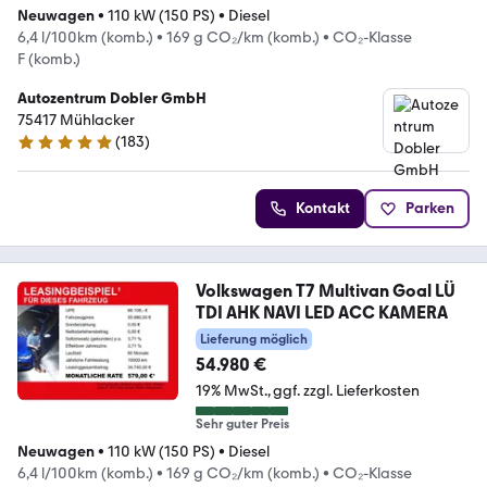
Neuwagen
•
110 kW (150 PS)
•
Diesel
6,4 l/100km (komb.)
•
169 g CO₂/km (komb.)
•
CO₂-Klasse
F (komb.)
Autozentrum Dobler GmbH
75417 Mühlacker
(
183
)
4.8 Sterne
Kontakt
Parken
Volkswagen T7 Multivan Goal LÜ
TDI AHK NAVI LED ACC KAMERA
Lieferung möglich
54.980 €
19% MwSt.
ggf. zzgl. Lieferkosten
Sehr guter Preis
Neuwagen
•
110 kW (150 PS)
•
Diesel
6,4 l/100km (komb.)
•
169 g CO₂/km (komb.)
•
CO₂-Klasse