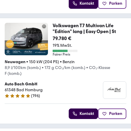
Kontakt
Parken
Volkswagen T7 Multivan Life
"Edition" lang | Easy Open | St
79.780 €
19% MwSt.
Fairer Preis
Neuwagen
•
150 kW (204 PS)
•
Benzin
8,9 l/100km (komb.)
•
172 g CO₂/km (komb.)
•
CO₂-Klasse
F (komb.)
Auto Bach GmbH
61348 Bad Homburg
(
196
)
4.8 Sterne
Kontakt
Parken