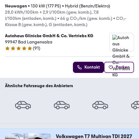
Neuwagen
•
130 kW (177 PS)
•
Hybrid (Benzin/Elektro)
28,0 kWh/100km + 2,9 l/100km (gew. komb.), 7,8
l/100km (entladen, komb.)
•
66 g CO₂/km (gew. komb.)
•
CO₂-
Klasse B (gew. komb.), G (entladen, komb.)
Autohaus Glinicke GmbH & Co. Vertriebs KG
99947 Bad Langensalza
(
91
)
5 Sterne
Kontakt
Parken
Ähnliche Fahrzeuge des Anbieters
Volkswagen T7 Multivan TDI 2027