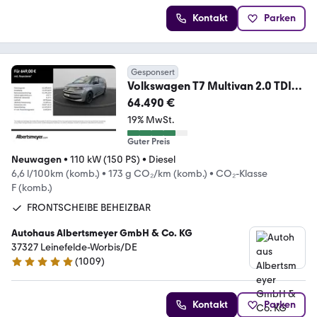
Kontakt
Parken
Gesponsert
Volkswagen T7 Multivan 2.0 TDI
Edition +LANG+MATRIX+NAVI+LM
64.490 €
19% MwSt.
Guter Preis
Neuwagen
•
110 kW (150 PS)
•
Diesel
6,6 l/100km (komb.)
•
173 g CO₂/km (komb.)
•
CO₂-Klasse
F (komb.)
FRONTSCHEIBE BEHEIZBAR
Autohaus Albertsmeyer GmbH & Co. KG
37327 Leinefelde-Worbis/DE
(
1009
)
4.8 Sterne
Kontakt
Parken