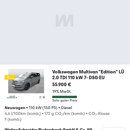
Volkswagen Multivan "Edition" LÜ
2.0 TDI 110 kW 7- DSG EU
55.900 €
19% MwSt.
Sehr guter Preis
Neuwagen
•
110 kW (150 PS)
•
Diesel
6,6 l/100km (komb.)
•
172 g CO₂/km (komb.)
•
CO₂-Klasse
F (komb.)
Walter Schneider Fludersbach GmbH & Co. KG