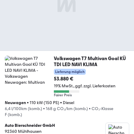
Volkswagen T7 Multivan Goal KÜ
TDI LED NAVI KLIMA
Lieferung möglich
53.880 €
19% MwSt.
ggf. zzgl. Lieferkosten
Fairer Preis
Neuwagen
•
110 kW (150 PS)
•
Diesel
6,4 l/100km (komb.)
•
168 g CO₂/km (komb.)
•
CO₂-Klasse
F (komb.)
Auto Bierschneider GmbH
92360 Mühlhausen