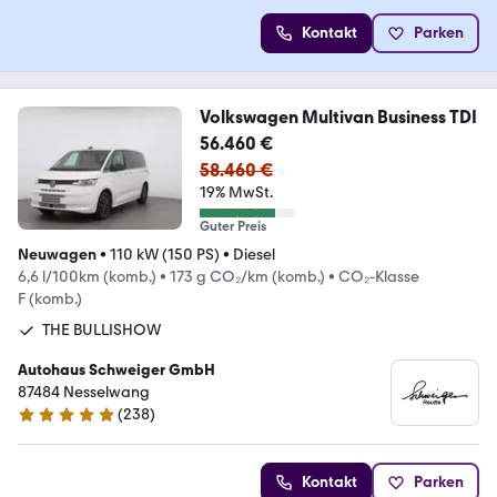
Kontakt
Parken
Volkswagen Multivan Business TDI
56.460 €
58.460 €
19% MwSt.
Guter Preis
Neuwagen
•
110 kW (150 PS)
•
Diesel
6,6 l/100km (komb.)
•
173 g CO₂/km (komb.)
•
CO₂-Klasse
F (komb.)
THE BULLISHOW
Autohaus Schweiger GmbH
87484 Nesselwang
(
238
)
4.9 Sterne
Kontakt
Parken