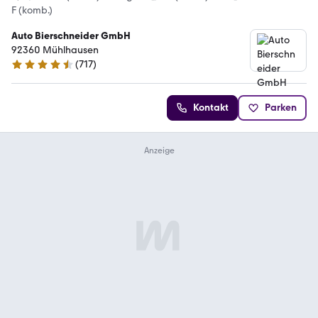
F (komb.)
Auto Bierschneider GmbH
92360 Mühlhausen
(
717
)
4.5 Sterne
Kontakt
Parken