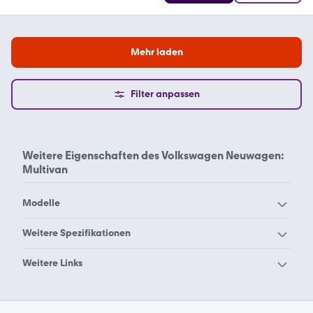
Mehr laden
Filter anpassen
Weitere Eigenschaften des
Volkswagen Neuwagen:
Multivan
Modelle
VW 181
VW Amarok
Weitere Spezifikationen
VW Arteon
VW Beetle
Volkswagen Neuwagen
Volkswagen Neuwagen
Weitere Links
VW Bora
VW Buggy
Multivan
Transporter
Volkswagen Automatik
Volkswagen Cabrio
VW Caddy Maxi
VW Caddy
Volkswagen