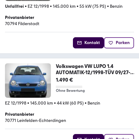
Unfallfrei
•
EZ 12/1998
•
145.000 km
•
55 kW (75 PS)
•
Benzin
Privatanbieter
70794 Filderstadt
Kontakt
Parken
Volkswagen VW LUPO 1.4
AUTOMATIK-12/1998-TÜV 09/27-
14...
1.490 €
Ohne Bewertung
EZ 12/1998
•
145.000 km
•
44 kW (60 PS)
•
Benzin
Privatanbieter
70771 Leinfelden-Echterdingen