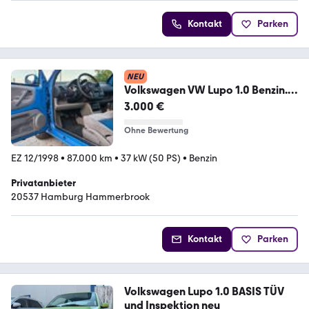
Kontakt
Parken
NEU
Volkswagen VW Lupo 1.0 Benzin.
87 Tkm.1 Hand.vollsche...
3.000 €
Ohne Bewertung
EZ 12/1998
•
87.000 km
•
37 kW (50 PS)
•
Benzin
Privatanbieter
20537 Hamburg Hammerbrook
Kontakt
Parken
Volkswagen Lupo 1.0 BASIS TÜV
und Inspektion neu