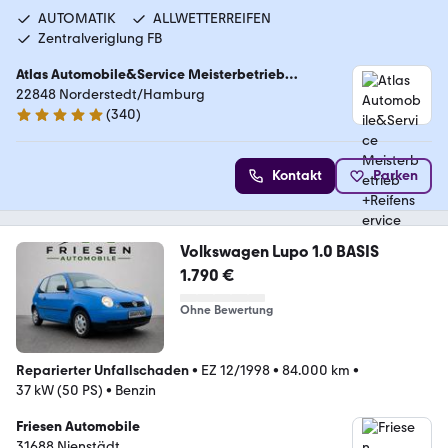
AUTOMATIK
ALLWETTERREIFEN
Zentralveriglung FB
Atlas Automobile&Service Meisterbetrieb
+Reifenservice
22848 Norderstedt/Hamburg
(
340
)
5 Sterne
Kontakt
Parken
Volkswagen Lupo 1.0 BASIS
1.790 €
Ohne Bewertung
Reparierter Unfallschaden
•
EZ 12/1998
•
84.000 km
•
37 kW (50 PS)
•
Benzin
Friesen Automobile
31688 Nienstädt