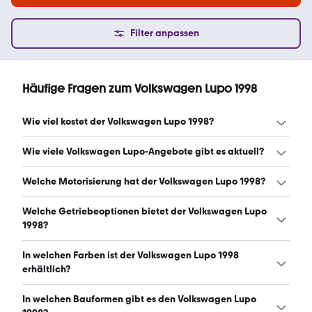
Filter anpassen
Häufige Fragen zum Volkswagen Lupo 1998
Wie viel kostet der Volkswagen Lupo 1998?
Ein guter Preis für einen Volkswagen Lupo 1998 liegt
Wie viele Volkswagen Lupo-Angebote gibt es aktuell?
zwischen 750 € und 1.999 €. (Stand: 8.8.2026)
Es gibt insgesamt 29 Volkswagen Lupo bei mobile.de,
Welche Motorisierung hat der Volkswagen Lupo 1998?
davon 29 Gebraucht- und 0 Neuwagen. (Stand:
8.8.2026)
Der Volkswagen Lupo 1998 hat Leistungen zwischen 41
Welche Getriebeoptionen bietet der Volkswagen Lupo
und 75 PS. (Stand: 8.8.2026)
1998?
Der Volkswagen Lupo 1998 ist mit manuellem und
In welchen Farben ist der Volkswagen Lupo 1998
automatischem Getriebe erhältlich. (Stand: 8.8.2026)
erhältlich?
Den Volkswagen Lupo 1998 gibt es in folgenden Farben:
In welchen Bauformen gibt es den Volkswagen Lupo
blau, rot und grün. Die häufigste Farbe ist blau. (Stand: