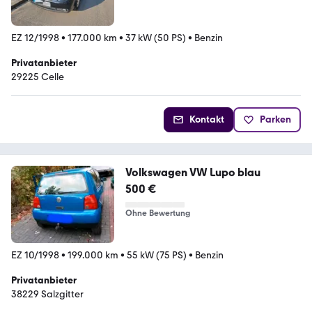
EZ 12/1998
•
177.000 km
•
37 kW (50 PS)
•
Benzin
Privatanbieter
29225 Celle
Kontakt
Parken
Volkswagen VW Lupo blau
500 €
Ohne Bewertung
EZ 10/1998
•
199.000 km
•
55 kW (75 PS)
•
Benzin
Privatanbieter
38229 Salzgitter