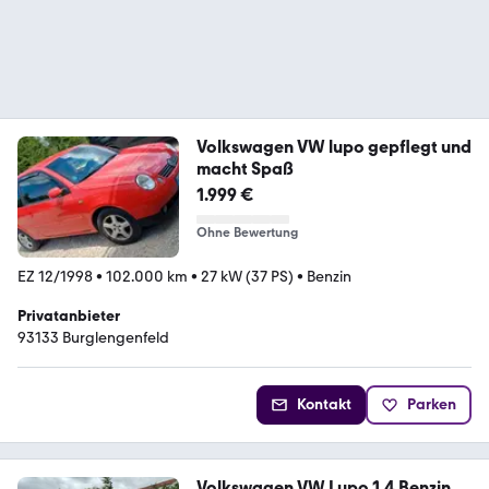
Volkswagen VW lupo gepflegt und
macht Spaß
1.999 €
Ohne Bewertung
EZ 12/1998
•
102.000 km
•
27 kW (37 PS)
•
Benzin
Privatanbieter
93133 Burglengenfeld
Kontakt
Parken
Volkswagen VW Lupo 1,4 Benzin