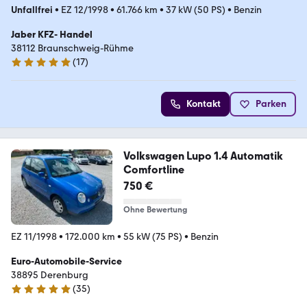
Unfallfrei
•
EZ 12/1998
•
61.766 km
•
37 kW (50 PS)
•
Benzin
Jaber KFZ- Handel
38112 Braunschweig-Rühme
(
17
)
5 Sterne
Kontakt
Parken
Volkswagen Lupo 1.4 Automatik
Comfortline
750 €
Ohne Bewertung
EZ 11/1998
•
172.000 km
•
55 kW (75 PS)
•
Benzin
Euro-Automobile-Service
38895 Derenburg
(
35
)
4.9 Sterne