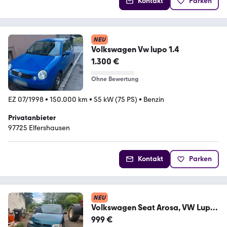
Kontakt
Parken
NEU
Volkswagen Vw lupo 1.4
1.300 €
Ohne Bewertung
EZ 07/1998
•
150.000 km
•
55 kW (75 PS)
•
Benzin
Privatanbieter
97725 Elfershausen
Kontakt
Parken
NEU
Volkswagen Seat Arosa, VW Lupo
1.0 MPI
999 €