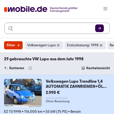
Filter
Volkswagen Lupo
Erstzulassung: 1998
Be
29 gebrauchte VW Lupo aus dem Jahr 1998
Sortieren
Kachelansicht
Volkswagen Lupo Trendline 1,4
AUTOMATIK ZAHNRIEMEN+ÖL
NEU!!
2.990 €
Ohne Bewertung
EZ 11/1998
•
116.000 km
•
55 kW (75 PS)
•
Benzin