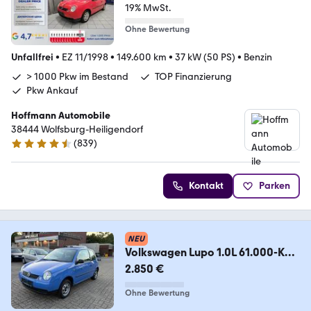
19% MwSt.
Ohne Bewertung
Unfallfrei
•
EZ 11/1998
•
149.600 km
•
37 kW (50 PS)
•
Benzin
> 1000 Pkw im Bestand
TOP Finanzierung
Pkw Ankauf
Hoffmann Automobile
38444 Wolfsburg-Heiligendorf
(
839
)
4.5 Sterne
Kontakt
Parken
NEU
Volkswagen Lupo 1.0L 61.000-KM
TüvNeu Garantie TOP!!!
2.850 €
Ohne Bewertung