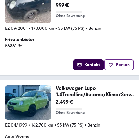
999 €
Ohne Bewertung
EZ 09/2001
•
170.000 km
•
55 kW (75 PS)
•
Benzin
Privatanbieter
56861 Reil
Kontakt
Parken
Volkswagen Lupo
1.4Trendline/Automa/Klima/Serv/
Tüv Neu/3.Hd
2.499 €
Ohne Bewertung
EZ 04/1999
•
162.700 km
•
55 kW (75 PS)
•
Benzin
Auto Worms