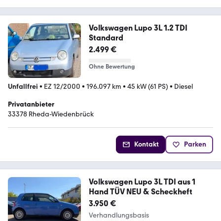
Volkswagen Lupo 3L 1.2 TDI
Standard
2.499 €
Ohne Bewertung
Unfallfrei
•
EZ 12/2000
•
196.097 km
•
45 kW (61 PS)
•
Diesel
Privatanbieter
33378 Rheda-Wiedenbrück
Kontakt
Parken
Volkswagen Lupo 3L TDI aus 1
Hand TÜV NEU & Scheckheft
3.950 €
Verhandlungsbasis