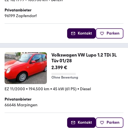
Privatanbieter
96199 Zapfendorf
Kontakt
Parken
Volkswagen VW Lupo 1.2 TDi 3L
Tüv 01/28
2.399 €
Ohne Bewertung
EZ 11/2000
•
194.500 km
•
45 kW (61 PS)
•
Diesel
Privatanbieter
66646 Marpingen
Kontakt
Parken