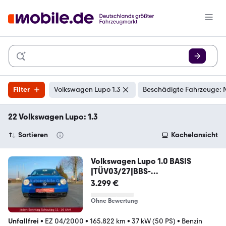
Filter
Volkswagen Lupo 1.3
Beschädigte Fahrzeuge: 
22 Volkswagen Lupo: 1.3
Sortieren
Kachelansicht
Volkswagen Lupo 1.0 BASIS
|TÜV03/27|BBS-
FELGEN|3.HAND|BTh|
3.299 €
Ohne Bewertung
Unfallfrei
•
EZ 04/2000
•
165.822 km
•
37 kW (50 PS)
•
Benzin