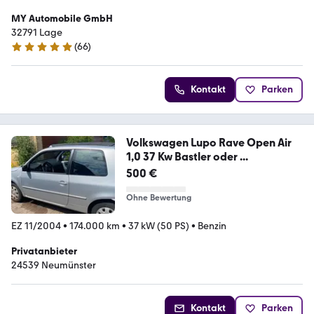
MY Automobile GmbH
32791 Lage
(
66
)
4.9 Sterne
Kontakt
Parken
Volkswagen Lupo Rave Open Air
1,0 37 Kw Bastler oder ...
500 €
Ohne Bewertung
EZ 11/2004
•
174.000 km
•
37 kW (50 PS)
•
Benzin
Privatanbieter
24539 Neumünster
Kontakt
Parken