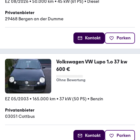
EZ 08/2026
•
50.000 km
•
45 kW (61 PS)
•
Diesel
Privatanbieter
29468 Bergen an der Dumme
Kontakt
Parken
Volkswagen VW Lupo 1.o 37 kw
600 €
Ohne Bewertung
EZ 05/2003
•
165.000 km
•
37 kW (50 PS)
•
Benzin
Privatanbieter
03051 Cottbus
Kontakt
Parken