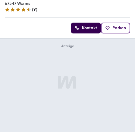
67547 Worms
(
9
)
4.3 Sterne
Kontakt
Parken