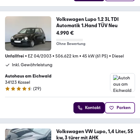
Volkswagen Lupo 1.2 3L TDI
Automatik 1.Hand TÜV Neu
4.990 €
Ohne Bewertung
Unfallfrei
•
EZ 04/2003
•
506.622 km
•
45 kW (61 PS)
•
Diesel
Inkl. Gewährleistung
Autohaus am Eichwald
34123 Kassel
(
29
)
4.4 Sterne
Kontakt
Parken
Volkswagen VW Lupo, 1,4 Liter, 55
kw, 3 türer mit AHK