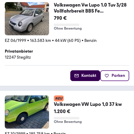
Volkswagen Vw Lupo 1.0 Tuv 3/28
Vollfahrbereit BBS Fe...
790 €
Ohne Bewertung
EZ 06/1999
•
163.583 km
•
44 kW (60 PS)
•
Benzin
Privatanbieter
12247 Steglitz
Kontakt
Parken
NEU
Volkswagen VW Lupo 1,0 37 kw
1.200 €
Ohne Bewertung
EZ 10/1999
•
185.758 km
•
Benzin