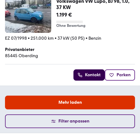
Volkswagen VW Lupo, BJ 98, 1.0,
37 KW
1.199 €
Ohne Bewertung
EZ 07/1998
•
251.000 km
•
37 kW (50 PS)
•
Benzin
Privatanbieter
85445 Oberding
Kontakt
Parken
Mehr laden
Filter anpassen