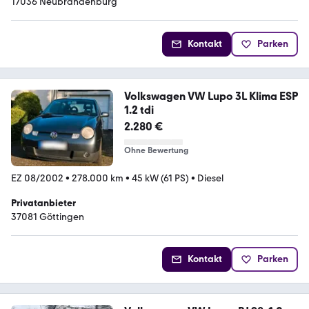
17036 Neubrandenburg
Kontakt
Parken
Volkswagen VW Lupo 3L Klima ESP
1.2 tdi
2.280 €
Ohne Bewertung
EZ 08/2002
•
278.000 km
•
45 kW (61 PS)
•
Diesel
Privatanbieter
37081 Göttingen
Kontakt
Parken