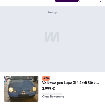
NEU
Volkswagen Lupo 3l 1.2 tdi 50tkm
Klimaanlage
2.999 €
Ohne Bewertung