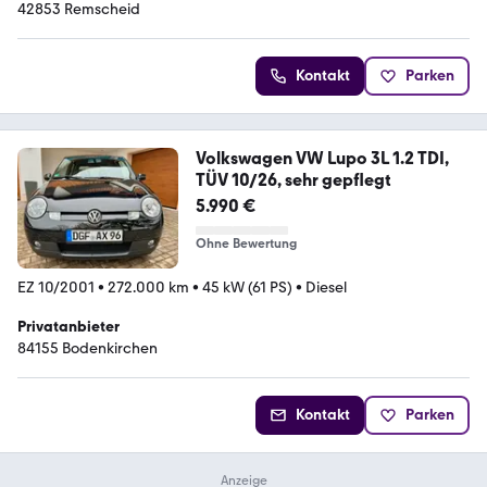
42853 Remscheid
Kontakt
Parken
Volkswagen VW Lupo 3L 1.2 TDI,
TÜV 10/26, sehr gepflegt
5.990 €
Ohne Bewertung
EZ 10/2001
•
272.000 km
•
45 kW (61 PS)
•
Diesel
Privatanbieter
84155 Bodenkirchen
Kontakt
Parken