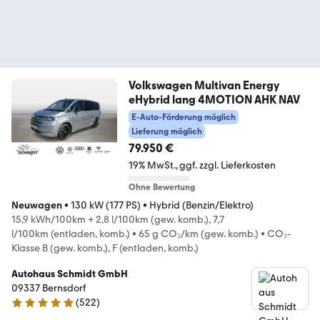
Volkswagen Multivan Energy
eHybrid lang 4MOTION AHK NAV
E-Auto-Förderung möglich
Lieferung möglich
79.950 €
19% MwSt.
ggf. zzgl. Lieferkosten
Ohne Bewertung
Neuwagen
•
130 kW (177 PS)
•
Hybrid (Benzin/Elektro)
15,9 kWh/100km + 2,8 l/100km (gew. komb.), 7,7
l/100km (entladen, komb.)
•
65 g CO₂/km (gew. komb.)
•
CO₂-
Klasse B (gew. komb.), F (entladen, komb.)
Autohaus Schmidt GmbH
09337 Bernsdorf
(
522
)
4.9 Sterne