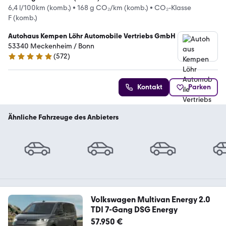
6,4 l/100km (komb.)
•
168 g CO₂/km (komb.)
•
CO₂-Klasse
F (komb.)
Autohaus Kempen Löhr Automobile Vertriebs GmbH
53340 Meckenheim / Bonn
(
572
)
4.8 Sterne
Kontakt
Parken
Ähnliche Fahrzeuge des Anbieters
Volkswagen Multivan Energy 2.0
TDI 7-Gang DSG Energy
57.950 €