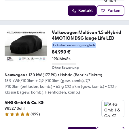
Kontakt
Parken
Volkswagen Multivan 1.5 eHybrid
4MOTION DSG lange Life LED
E-Auto-Förderung möglich
84.990 €
19% MwSt.
Ohne Bewertung
Neuwagen
•
130 kW (177 PS)
•
Hybrid (Benzin/Elektro)
15,9 kWh/100km + 2,9 l/100km (gew. komb.), 7,7
l/100km (entladen, komb.)
•
65 g CO₂/km (gew. komb.)
•
CO₂-
Klasse B (gew. komb.), F (entladen, komb.)
AHG GmbH & Co. KG
98527 Suhl
(
499
)
5 Sterne