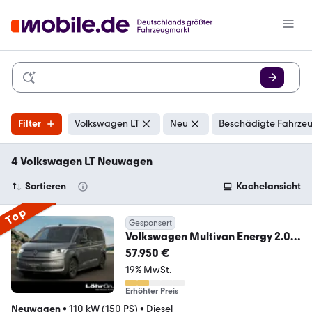
Filter
Volkswagen LT
Neu
Beschädigte Fahrzeu
4 Volkswagen LT Neuwagen
Sortieren
Kachelansicht
Top
Gesponsert
Volkswagen Multivan Energy 2.0
TDI 7-Gang DSG Energy
57.950 €
19% MwSt.
Erhöhter Preis
Neuwagen
•
110 kW (150 PS)
•
Diesel