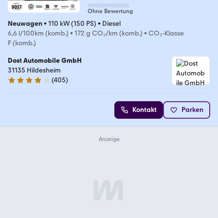
Ohne Bewertung
Neuwagen
•
110 kW (150 PS)
•
Diesel
6,6 l/100km (komb.)
•
172 g CO₂/km (komb.)
•
CO₂-Klasse
F (komb.)
Dost Automobile GmbH
31135 Hildesheim
(
405
)
3.8 Sterne
Kontakt
Parken