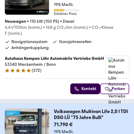
19% MwSt.
Erhöhter Preis
Neuwagen
•
110 kW (150 PS)
•
Diesel
6,4 l/100km (komb.)
•
168 g CO₂/km (komb.)
•
CO₂-Klasse
F (komb.)
Navigationssystem
Ganzjahresreifen
Anhängerkupplung
Autohaus Kempen Löhr Automobile Vertriebs GmbH
53340 Meckenheim / Bonn
(
572
)
4.8 Sterne
Kontakt
Parken
Volkswagen Multivan Life 2,0 l TDI
DSG LÜ "75 Jahre Bulli"
71.790 €
19% MwSt.