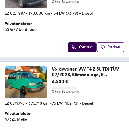
Ohne Bewertung
EZ 02/1987
•
190.000 km
•
54 kW (73 PS)
•
Diesel
Privatanbieter
55767 Abentheuer
Kontakt
Parken
Volkswagen VW T4 2,5L TDI TÜV
07/2028, Klimaanlage, 8...
4.500 €
Ohne Bewertung
EZ 07/1998
•
396.718 km
•
75 kW (102 PS)
•
Diesel
Privatanbieter
49326 Melle