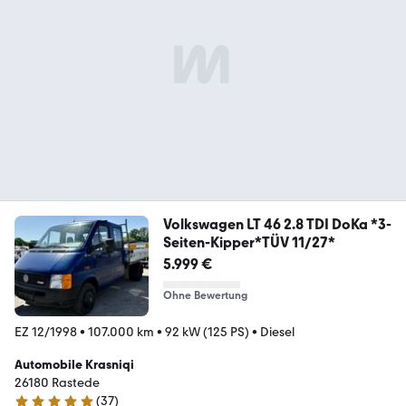
Volkswagen LT 46 2.8 TDI DoKa *3-
Seiten-Kipper*TÜV 11/27*
5.999 €
Ohne Bewertung
EZ 12/1998
•
107.000 km
•
92 kW (125 PS)
•
Diesel
Automobile Krasniqi
26180 Rastede
(
37
)