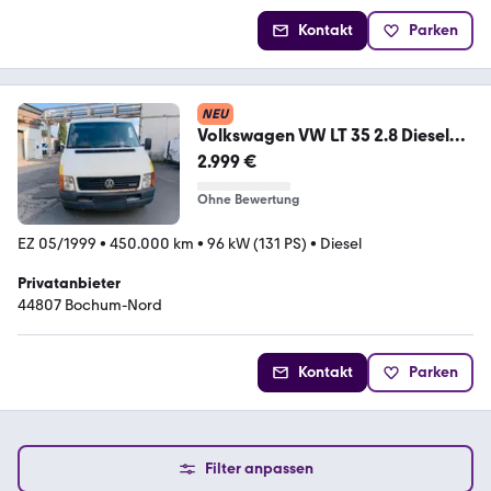
Kontakt
Parken
NEU
Volkswagen VW LT 35 2.8 Diesel
Mittel Hoch Lang 1999 ...
2.999 €
Ohne Bewertung
EZ 05/1999
•
450.000 km
•
96 kW (131 PS)
•
Diesel
Privatanbieter
44807 Bochum-Nord
Kontakt
Parken
Filter anpassen