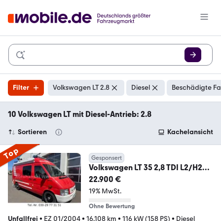
Filter
Volkswagen LT 2.8
Diesel
Beschädigte Fa
10 Volkswagen LT mit Diesel-Antrieb: 2.8
Sortieren
Kachelansicht
Top
Gesponsert
Volkswagen LT 35 2,8 TDI L2/H2
4Sitze 1.Hd orig 16tkm
22.900 €
19% MwSt.
Ohne Bewertung
Unfallfrei
•
EZ 01/2004
•
16.108 km
•
116 kW (158 PS)
•
Diesel