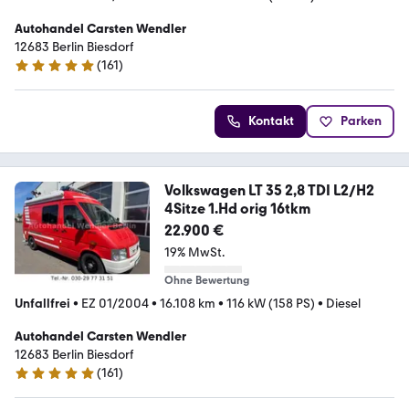
Autohandel Carsten Wendler
12683 Berlin Biesdorf
(
161
)
4.8 Sterne
Kontakt
Parken
Volkswagen LT 35 2,8 TDI L2/H2
4Sitze 1.Hd orig 16tkm
22.900 €
19% MwSt.
Ohne Bewertung
Unfallfrei
•
EZ 01/2004
•
16.108 km
•
116 kW (158 PS)
•
Diesel
Autohandel Carsten Wendler
12683 Berlin Biesdorf
(
161
)
4.8 Sterne