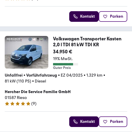
5 Sterne
Kontakt
Parken
Volkswagen Transporter Kasten
2,0 l TDI 81 kW TDI KR
34.950 €
19% MwSt.
Guter Preis
Unfallfrei
•
Vorführfahrzeug
•
EZ 04/2025
•
1.329 km
•
81 kW (110 PS)
•
Diesel
Hercher Die Service Familie GmbH
01587 Riesa
(
9
)
4.8 Sterne
Kontakt
Parken