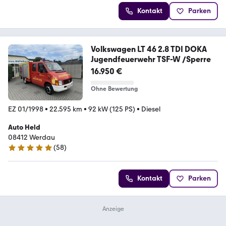
Kontakt
Parken
Volkswagen LT 46 2.8 TDI DOKA
Jugendfeuerwehr TSF-W /Sperre
16.950 €
Ohne Bewertung
EZ 01/1998
•
22.595 km
•
92 kW (125 PS)
•
Diesel
Auto Held
08412 Werdau
(
58
)
4.9 Sterne
Kontakt
Parken