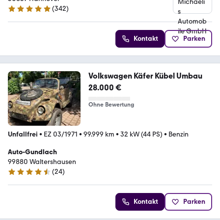
(
342
)
4.9 Sterne
Kontakt
Parken
Volkswagen Käfer Kübel Umbau
28.000 €
Ohne Bewertung
Unfallfrei
•
EZ 03/1971
•
99.999 km
•
32 kW (44 PS)
•
Benzin
Auto-Gundlach
99880 Waltershausen
(
24
)
4.3 Sterne
Kontakt
Parken