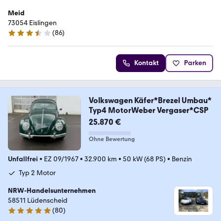
Meid
73054 ­­Eislingen
(
86
)
3.7 Sterne
Kontakt
Parken
Volkswagen Käfer*Brezel Umbau*
Typ4 MotorWeber Vergaser*CSP
25.870 €
Ohne Bewertung
Unfallfrei
•
EZ 09/1967
•
32.900 km
•
50 kW (68 PS)
•
Benzin
Typ 2 Motor
NRW-Handelsunternehmen
58511 Lüdenscheid
(
80
)
5 Sterne