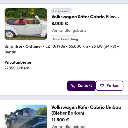
Gesponsert
Volkswagen Käfer Cabrio Eller
Umbau
8.000 €
Verhandlungsbasis
Ohne Bewertung
Unfallfrei
•
Oldtimer
•
EZ 10/1986
•
65.000 km
•
25 kW (34 PS)
•
Benzin
Privatanbieter
77855 Achern
Kontakt
Parken
Volkswagen Käfer Cabrio Umbau
(Bieber Borken)
11.800 €
Verhandlungsbasis