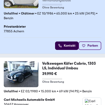
Verhandlungsbasis
Ohne Bewertung
Unfallfrei
•
Oldtimer
•
EZ 10/1986
•
65.000 km
•
25 kW (34 PS)
•
Benzin
Privatanbieter
77855 Achern
Kontakt
Parken
Volkswagen Käfer Cabrio, 1303
LS, Individual Umbau
39.990 €
Ohne Bewertung
Unfallfrei
•
EZ 02/1980
•
15.000 km
•
69 kW (94 PS)
•
Benzin
Carl Michaelis Automobile GmbH
30657 Hannover