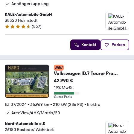
Anhängerkupplung
KALE-Automobile GmbH
38350 Helmstedt
(
857
)
4.7 Sterne
Kontakt
Parken
NEU
Volkswagen ID.7 Tourer Pro
Matrix/AHK/20/AreaView
42.990 €
19% MwSt.
Guter Preis
EZ 07/2024
•
36.969 km
•
210 kW (286 PS)
•
Elektro
AreaView/AHK/Matrix/20
Nord-Automobile e.K
26180 Rastede/ Wahnbek