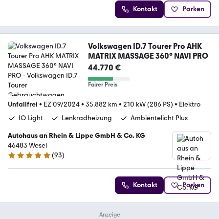
Kontakt
Parken
Volkswagen ID.7 Tourer Pro AHK
MATRIX MASSAGE 360° NAVI PRO
44.770 €
Fairer Preis
Unfallfrei
•
EZ 09/2024
•
35.882 km
•
210 kW (286 PS)
•
Elektro
IQ Light
Lenkradheizung
Ambientelicht Plus
Autohaus an Rhein & Lippe GmbH & Co. KG
46483 Wesel
(
93
)
4.8 Sterne
Kontakt
Parken