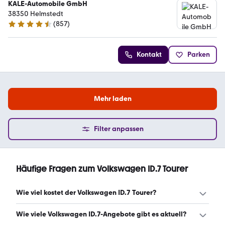
KALE-Automobile GmbH
38350 Helmstedt
(
857
)
4.7 Sterne
Kontakt
Parken
Mehr laden
Filter anpassen
Häufige Fragen zum Volkswagen ID.7 Tourer
Wie viel kostet der Volkswagen ID.7 Tourer?
Ein guter Preis für einen Volkswagen ID.7 Tourer liegt
Wie viele Volkswagen ID.7-Angebote gibt es aktuell?
zwischen 51.780 € und 59.990 €. Leasingangebote