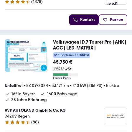
(
1878
)
4.7 Sterne
Kontakt
Parken
Volkswagen ID.7 Tourer Pro | AHK |
ACC | LED-MATRIX |
Mit Batterie-Zertifikat
45.750 €
19% MwSt.
Fairer Preis
Unfallfrei
•
EZ 09/2024
•
33.171 km
•
210 kW (286 PS)
•
Elektro
16* in Bayern
1600 Fahrzeuge
25 Jahre Erfahrung
AVP AUTOLAND GmbH & Co. KG
94209 Regen
(
88
)
4.3 Sterne