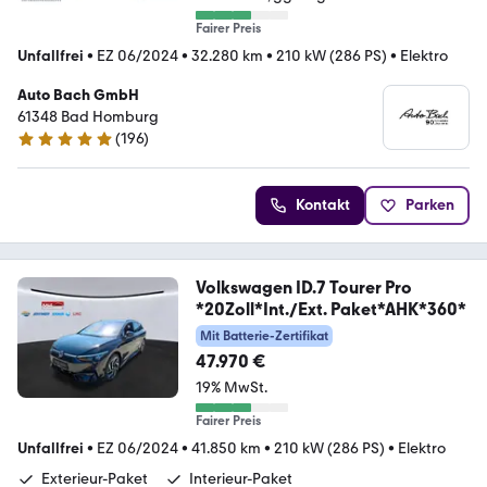
Fairer Preis
Unfallfrei
•
EZ 06/2024
•
32.280 km
•
210 kW (286 PS)
•
Elektro
Auto Bach GmbH
61348 Bad Homburg
(
196
)
4.8 Sterne
Kontakt
Parken
Volkswagen ID.7 Tourer Pro
*20Zoll*Int./Ext. Paket*AHK*360*
Mit Batterie-Zertifikat
47.970 €
19% MwSt.
Fairer Preis
Unfallfrei
•
EZ 06/2024
•
41.850 km
•
210 kW (286 PS)
•
Elektro
Exterieur-Paket
Interieur-Paket