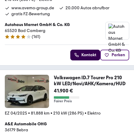
www.avemo-group.de
20.000 Autos abrufbar
gratis FZ-Bewertung
Autohaus Marnet GmbH & Co. KG
65520 Bad Camberg
(
161
)
3.9 Sterne
Kontakt
Parken
Volkswagen ID.7 Tourer Pro 210
kW LED/Navi/AHK/Kamera/HUD
41.900 €
Fairer Preis
EZ 04/2025
•
81.888 km
•
210 kW (286 PS)
•
Elektro
A&E Automobile OHG
36179 Bebra