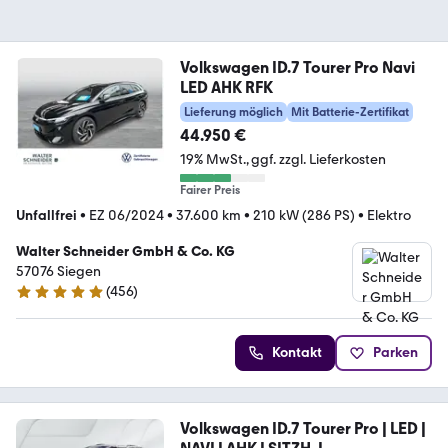
Volkswagen ID.7 Tourer Pro Navi
LED AHK RFK
Lieferung möglich
Mit Batterie-Zertifikat
44.950 €
19% MwSt.
ggf. zzgl. Lieferkosten
Fairer Preis
Unfallfrei
•
EZ 06/2024
•
37.600 km
•
210 kW (286 PS)
•
Elektro
Walter Schneider GmbH & Co. KG
57076 Siegen
(
456
)
5 Sterne
Kontakt
Parken
Volkswagen ID.7 Tourer Pro | LED |