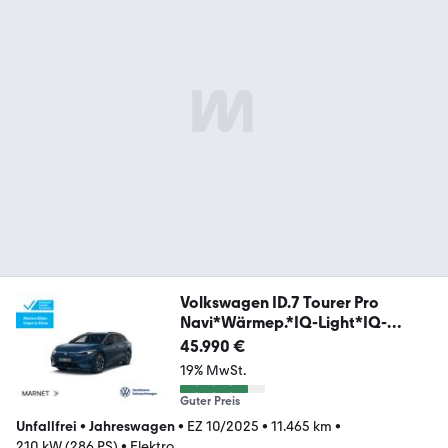
Volkswagen ID.7 Tourer Pro
Navi*Wärmep.*IQ-Light*IQ-
Drive*A
45.990 €
19% MwSt.
Guter Preis
Unfallfrei
•
Jahreswagen
•
EZ 10/2025
•
11.465 km
•
210 kW (286 PS)
•
Elektro