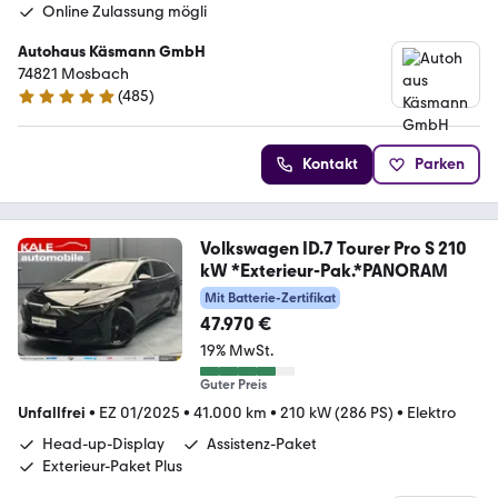
Online Zulassung mögli
Autohaus Käsmann GmbH
74821 Mosbach
(
485
)
4.8 Sterne
Kontakt
Parken
Volkswagen ID.7 Tourer Pro S 210
kW *Exterieur-Pak.*PANORAM
Mit Batterie-Zertifikat
47.970 €
19% MwSt.
Guter Preis
Unfallfrei
•
EZ 01/2025
•
41.000 km
•
210 kW (286 PS)
•
Elektro
Head-up-Display
Assistenz-Paket
Exterieur-Paket Plus