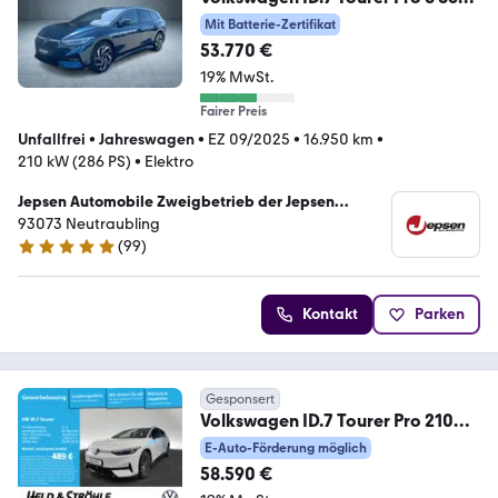
kWh /AHK /PLUS-PAKET
Mit Batterie-Zertifikat
53.770 €
19% MwSt.
Fairer Preis
Unfallfrei
•
Jahreswagen
•
EZ 09/2025
•
16.950 km
•
210 kW (286 PS)
•
Elektro
Jepsen Automobile Zweigbetrieb der Jepsen
Betriebs GmbH & Co. KG
93073 Neutraubling
(
99
)
5 Sterne
Kontakt
Parken
Gesponsert
Volkswagen ID.7 Tourer Pro 210
kW AHK SHZ NAV ACC IQ.DRIVE
E-Auto-Förderung möglich
58.590 €