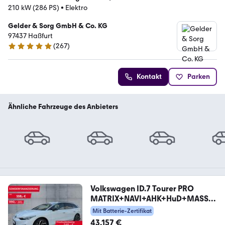
210 kW (286 PS)
•
Elektro
Gelder & Sorg GmbH & Co. KG
97437 Haßfurt
(
267
)
4.9 Sterne
Kontakt
Parken
Ähnliche Fahrzeuge des Anbieters
Volkswagen ID.7 Tourer PRO
MATRIX+NAVI+AHK+HuD+MASSA
GE+360°
Mit Batterie-Zertifikat
43.157 €