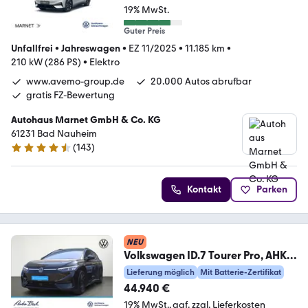
19% MwSt.
Guter Preis
Unfallfrei
•
Jahreswagen
•
EZ 11/2025
•
11.185 km
•
210 kW (286 PS)
•
Elektro
www.avemo-group.de
20.000 Autos abrufbar
gratis FZ-Bewertung
Autohaus Marnet GmbH & Co. KG
61231 Bad Nauheim
(
143
)
4.3 Sterne
Kontakt
Parken
NEU
Volkswagen ID.7 Tourer Pro, AHK,
Navi, LED-Matrix, Area Vie
Lieferung möglich
Mit Batterie-Zertifikat
44.940 €
19% MwSt.
ggf. zzgl. Lieferkosten