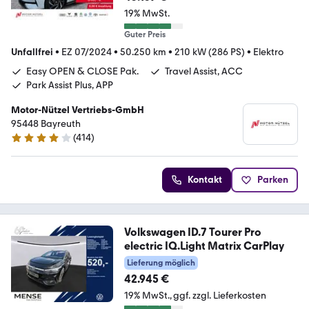
19% MwSt.
Guter Preis
Unfallfrei
•
EZ 07/2024
•
50.250 km
•
210 kW (286 PS)
•
Elektro
Easy OPEN & CLOSE Pak.
Travel Assist, ACC
Park Assist Plus, APP
Motor-Nützel Vertriebs-GmbH
95448 Bayreuth
(
414
)
4.2 Sterne
Kontakt
Parken
Volkswagen ID.7 Tourer Pro
electric IQ.Light Matrix CarPlay
Lieferung möglich
42.945 €
19% MwSt.
ggf. zzgl. Lieferkosten