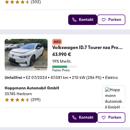
(
302
)
4.4 Sterne
Kontakt
Parken
NEU
Volkswagen ID.7 Tourer nza Pro
AHK Matrix Memory 360°Cam Ke
43.990 €
19% MwSt.
Fairer Preis
Unfallfrei
•
EZ 07/2024
•
47.081 km
•
210 kW (286 PS)
•
Elektro
Hoppmann Automobil GmbH
35745 Herborn
(
299
)
4.5 Sterne
Kontakt
Parken