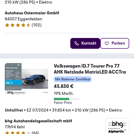
210 kW (286 PS)
•
Elektro
Autohaus Ostermaier GmbH
84307 Eggenfelden
(
102
)
4.4 Sterne
Kontakt
Parken
Volkswagen ID.7 Tourer Pro 77
AHK Netzlade MatrixLED ACCTra
Mit Batterie-Zertifikat
45.830 €
19% MwSt.
Fairer Preis
Unfallfrei
•
EZ 07/2024
•
39.854 km
•
210 kW (286 PS)
•
Elektro
bhg Autohandelsgesellschaft mbH
77694 Kehl
(
66
)