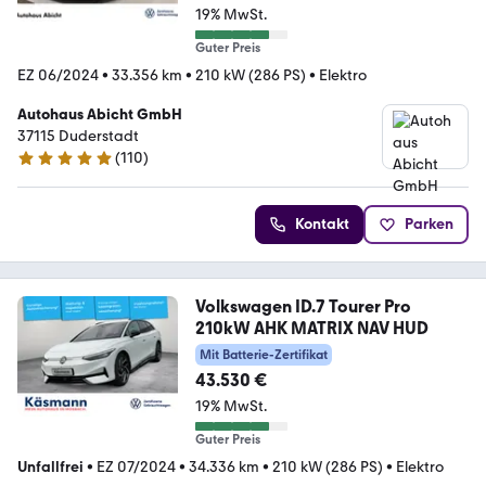
19% MwSt.
Guter Preis
EZ 06/2024
•
33.356 km
•
210 kW (286 PS)
•
Elektro
Autohaus Abicht GmbH
37115 Duderstadt
(
110
)
5 Sterne
Kontakt
Parken
Volkswagen ID.7 Tourer Pro
210kW AHK MATRIX NAV HUD
Mit Batterie-Zertifikat
43.530 €
19% MwSt.
Guter Preis
Unfallfrei
•
EZ 07/2024
•
34.336 km
•
210 kW (286 PS)
•
Elektro