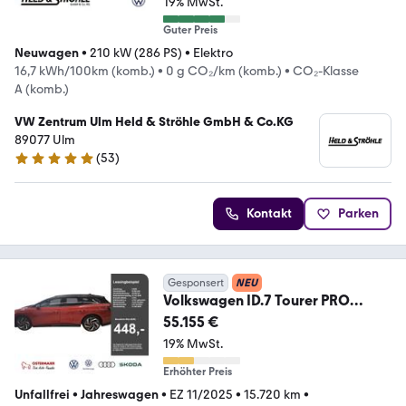
19% MwSt.
Guter Preis
Neuwagen
•
210 kW (286 PS)
•
Elektro
16,7 kWh/100km (komb.)
•
0 g CO₂/km (komb.)
•
CO₂-Klasse
A (komb.)
VW Zentrum Ulm Held & Ströhle GmbH & Co.KG
89077 Ulm
(
53
)
5 Sterne
Kontakt
Parken
Gesponsert
NEU
Volkswagen ID.7 Tourer PRO
BLACK STYLE 286PS NP.75T
55.155 €
ACC.5J-
19% MwSt.
Erhöhter Preis
Unfallfrei
•
Jahreswagen
•
EZ 11/2025
•
15.720 km
•