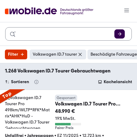
Filter
Volkswagen ID.7 tourer
Beschädigte Fahrzeuge:
1.268 Volkswagen ID.7 Tourer Gebrauchtwagen
Sortieren
Kachelansicht
Top
Gesponsert
Volkswagen ID.7 Tourer Pro
498km/WLTP*RFK*Matrix*AHK*H
48.990 €
uD
19% MwSt.
Fairer Preis
Unfallfrei
•
Jahreswagen
•
EZ 11/2025
•
12.723 km
•