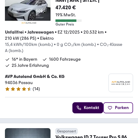
NAVI | AHK | SITZH. |
47.420 €
19% MwSt.
Guter Preis
Unfallfrei
•
Jahreswagen
•
EZ 12/2025
•
20.532 km
•
210 kW (286 PS)
•
Elektro
15,4 kWh/100km (komb.)
•
0 g CO₂/km (komb.)
•
CO₂-Klasse
A (komb.)
16* in Bayern
1600 Fahrzeuge
25 Jahre Erfahrung
AVP Autoland GmbH & Co. KG
94036 Passau
(
14
)
4.7 Sterne
Kontakt
Parken
Gesponsert
Volkswagen ID.7 Tourer Pro S 86