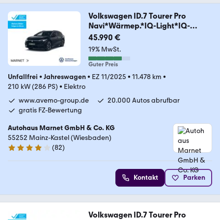
Volkswagen ID.7 Tourer Pro
Navi*Wärmep.*IQ-Light*IQ-
Drive*A
45.990 €
19% MwSt.
Guter Preis
Unfallfrei
•
Jahreswagen
•
EZ 11/2025
•
11.478 km
•
210 kW (286 PS)
•
Elektro
www.avemo-group.de
20.000 Autos abrufbar
gratis FZ-Bewertung
Autohaus Marnet GmbH & Co. KG
55252 Mainz-Kastel (Wiesbaden)
(
82
)
3.9 Sterne
Kontakt
Parken
Volkswagen ID.7 Tourer Pro