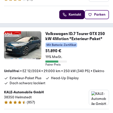
4 Sterne
Kontakt
Parken
Volkswagen ID.7 Tourer GTX 250
kW 4Motion *Exterieur-Paket*
Mit Batterie-Zertifikat
51.890 €
19% MwSt.
Fairer Preis
Unfallfrei
•
EZ 12/2024
•
29.000 km
•
250 kW (340 PS)
•
Elektro
Exterieur-Paket Plus
Head-Up Display
Dach schwarz lackiert
KALE-Automobile GmbH
38350 Helmstedt
(
857
)
4.7 Sterne