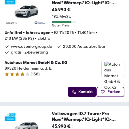
Navi*Wärmep.*IQ-Light*IQ-
Drive*A
45.990 €
19% MwSt.
Guter Preis
Unfallfrei
•
Jahreswagen
•
EZ 11/2025
•
11.401 km
•
210 kW (286 PS)
•
Elektro
www.avemo-group.de
20.000 Autos abrufbar
gratis FZ-Bewertung
Autohaus Marnet GmbH & Co. KG
89520 Heidenheim a. d. B.
(
158
)
4.1 Sterne
Kontakt
Parken
Volkswagen ID.7 Tourer Pro
Navi*Wärmep.*IQ-Light*IQ-
Drive*A
45.990 €