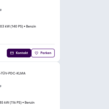
g
103 kW (140 PS)
•
Benzin
Kontakt
Parken
IK-TÜV-PDC-KLMA
g
85 kW (116 PS)
•
Benzin