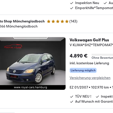
Inspektion Neu
Au
Einparkhilfe*Tempoma
to Shop Mönchengladbach
(
143
)
4.9 Sterne
066 Mönchengladbach
Volkswagen Golf Plus
V KLIMA*SHZ*TEMPOMAT*
4.890 €
Ohne Bewertu
inkl. kostenlose Lieferung
Lieferung möglich
Versicherung vergleichen
EZ 01/2007
•
102.970 km
•
TÜV NEU !
Inspekt
Auf Wunsch mit Garant