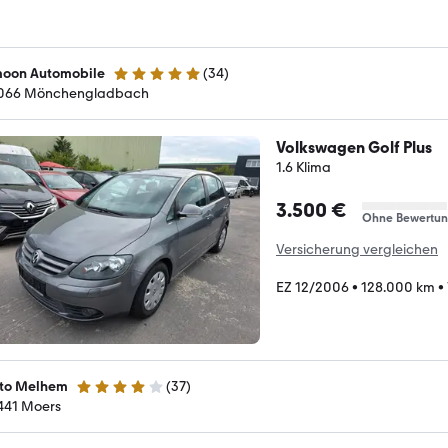
oon Automobile
(
34
)
5 Sterne
066 Mönchengladbach
Volkswagen Golf Plus
1.6 Klima
3.500 €
Ohne Bewertu
Versicherung vergleichen
EZ 12/2006
•
128.000 km
•
to Melhem
(
37
)
4.2 Sterne
441 Moers