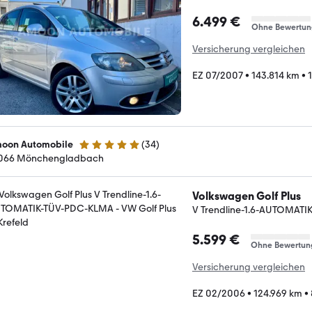
6.499 €
Ohne Bewertun
Versicherung vergleichen
EZ 07/2007
•
143.814 km
•
oon Automobile
(
34
)
5 Sterne
066 Mönchengladbach
Volkswagen Golf Plus
V Trendline-1.6-AUTOMAT
5.599 €
Ohne Bewertun
Versicherung vergleichen
EZ 02/2006
•
124.969 km
•