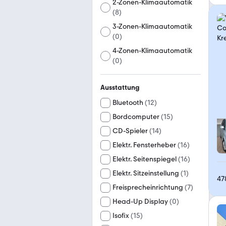
2-Zonen-Klimaautomatik
(
8
)
3-Zonen-Klimaautomatik
(
0
)
4-Zonen-Klimaautomatik
(
0
)
Ausstattung
Bluetooth
(
12
)
Bordcomputer
(
15
)
CD-Spieler
(
14
)
Elektr. Fensterheber
(
16
)
Elektr. Seitenspiegel
(
16
)
Elektr. Sitzeinstellung
(
1
)
47
Freisprecheinrichtung
(
7
)
Head-Up Display
(
0
)
Isofix
(
15
)