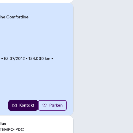
line Comfortline
n
•
EZ 07/2012
•
154.000 km
•
Kontakt
Parken
lus
I-TEMPO-PDC