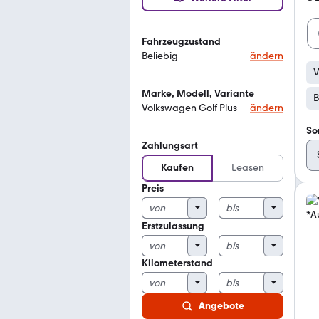
Fahrzeugzustand
Beliebig
ändern
V
Marke, Modell, Variante
B
Volkswagen Golf Plus
ändern
So
Zahlungsart
Kaufen
Leasen
Preis
Erstzulassung
Kilometerstand
Angebote