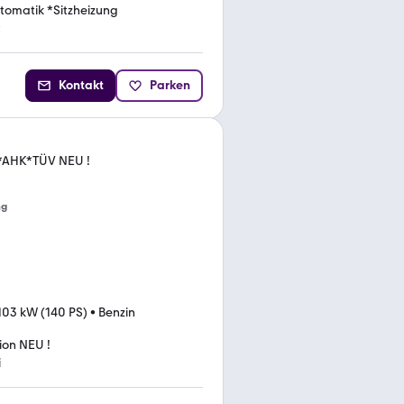
tomatik *Sitzheizung
t
Kontakt
Parken
AHK*TÜV NEU !
ng
103 kW (140 PS)
•
Benzin
ion NEU !
i