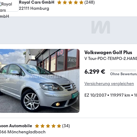
Royal Cars GmbH
(
248
)
4.8 Sterne
22111 Hamburg
Volkswagen Golf Plus
V Tour-PDC-TEMPO-2.HAN
6.299 €
Ohne Bewertun
Versicherung vergleichen
EZ 10/2007
•
119.997 km
•
1
oon Automobile
(
34
)
5 Sterne
066 Mönchengladbach