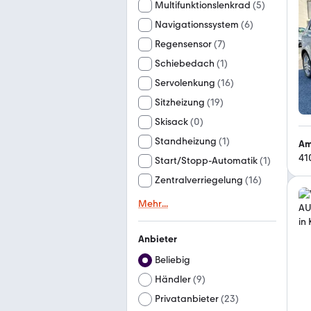
Multifunktionslenkrad
(
5
)
Navigationssystem
(
6
)
Regensensor
(
7
)
Schiebedach
(
1
)
Servolenkung
(
16
)
Sitzheizung
(
19
)
Skisack
(
0
)
Standheizung
(
1
)
Am
41
Start/Stopp-Automatik
(
1
)
Zentralverriegelung
(
16
)
Mehr
...
Anbieter
Beliebig
Händler
(
9
)
Privatanbieter
(
23
)