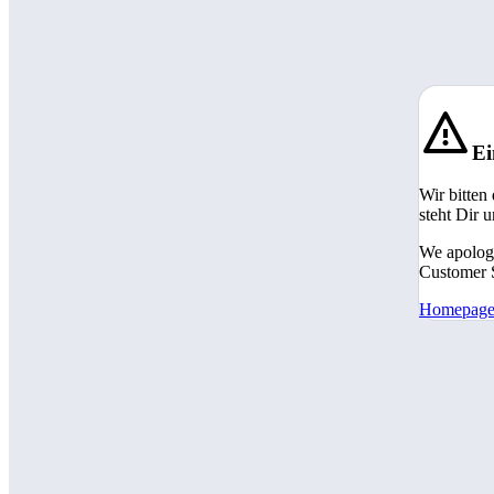
Ei
Wir bitten
steht Dir 
We apologi
Customer S
Homepag