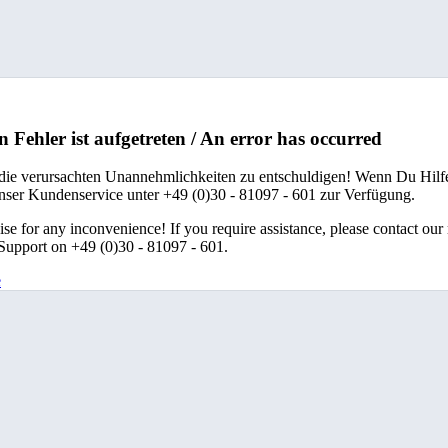
n Fehler ist aufgetreten / An error has occurred
 die verursachten Unannehmlichkeiten zu entschuldigen! Wenn Du Hilfe
unser Kundenservice unter +49 (0)30 - 81097 - 601 zur Verfügung.
se for any inconvenience! If you require assistance, please contact our
upport on +49 (0)30 - 81097 - 601.
e