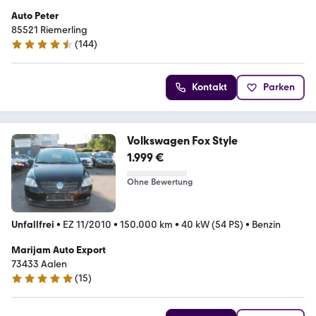
Auto Peter
85521 Riemerling
(
144
)
4.6 Sterne
Kontakt
Parken
Volkswagen Fox Style
1.999 €
Ohne Bewertung
Unfallfrei
•
EZ 11/2010
•
150.000 km
•
40 kW (54 PS)
•
Benzin
Marijam Auto Export
73433 Aalen
(
15
)
5 Sterne