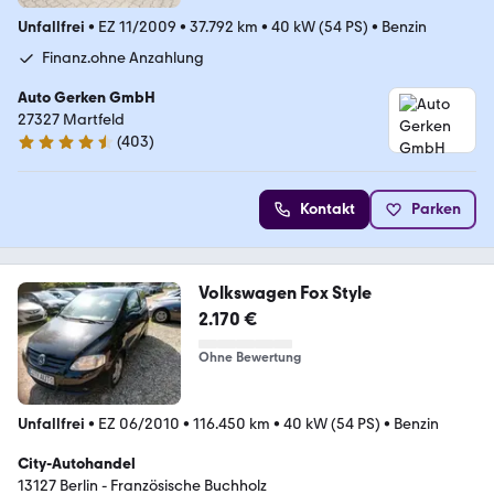
Unfallfrei
•
EZ 11/2009
•
37.792 km
•
40 kW (54 PS)
•
Benzin
Finanz.ohne Anzahlung
Auto Gerken GmbH
27327 Martfeld
(
403
)
4.7 Sterne
Kontakt
Parken
Volkswagen Fox Style
2.170 €
Ohne Bewertung
Unfallfrei
•
EZ 06/2010
•
116.450 km
•
40 kW (54 PS)
•
Benzin
City-Autohandel
13127 Berlin - Französische Buchholz