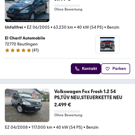
Ohne Bewertung
Unfallfrei
•
EZ 06/2005
•
63.230 km
•
40 kW (54 PS)
•
Benzin
El Charif Automobile
72770 Reutlingen
(
41
)
5 Sterne
Kontakt
Parken
Volkswagen Fox Fresh 1.2 54
PS,TÜV NEU,STEUERKETTE NEU
2.499 €
Ohne Bewertung
EZ 04/2008
•
117.000 km
•
40 kW (54 PS)
•
Benzin