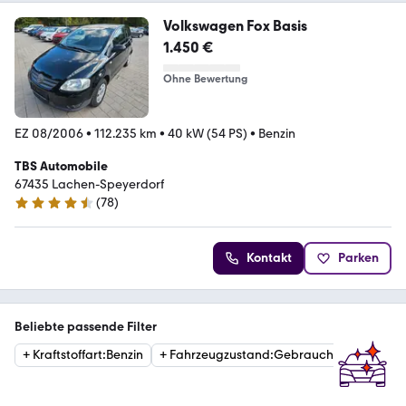
Volkswagen Fox Basis
1.450 €
Ohne Bewertung
EZ 08/2006
•
112.235 km
•
40 kW (54 PS)
•
Benzin
TBS Automobile
67435 Lachen-Speyerdorf
(
78
)
4.7 Sterne
Kontakt
Parken
Beliebte passende Filter
+
Kraftstoffart
:
Benzin
+
Fahrzeugzustand
:
Gebraucht
+
Kraftst