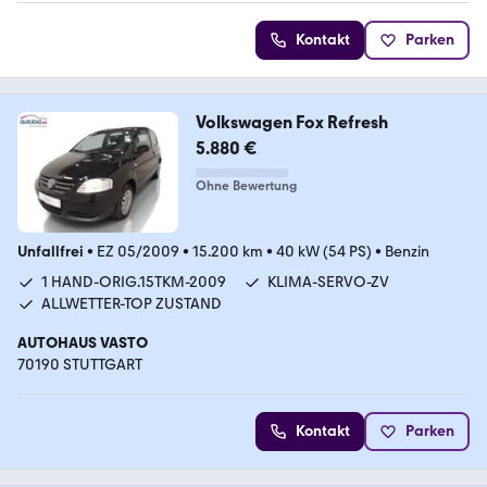
Kontakt
Parken
Volkswagen Fox Refresh
5.880 €
Ohne Bewertung
Unfallfrei
•
EZ 05/2009
•
15.200 km
•
40 kW (54 PS)
•
Benzin
1 HAND-ORIG.15TKM-2009
KLIMA-SERVO-ZV
ALLWETTER-TOP ZUSTAND
AUTOHAUS VASTO
70190 STUTTGART
Kontakt
Parken