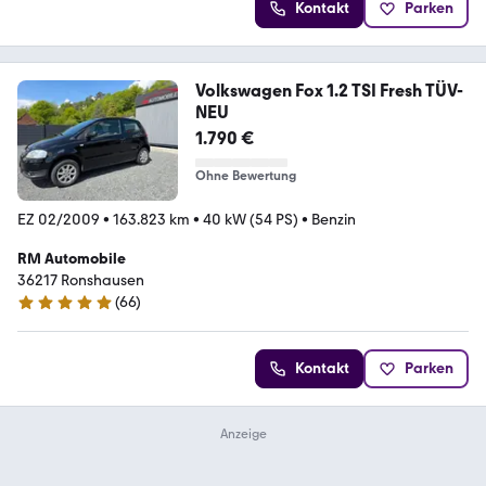
Kontakt
Parken
Volkswagen Fox 1.2 TSI Fresh TÜV-
NEU
1.790 €
Ohne Bewertung
EZ 02/2009
•
163.823 km
•
40 kW (54 PS)
•
Benzin
RM Automobile
36217 Ronshausen
(
66
)
5 Sterne
Kontakt
Parken