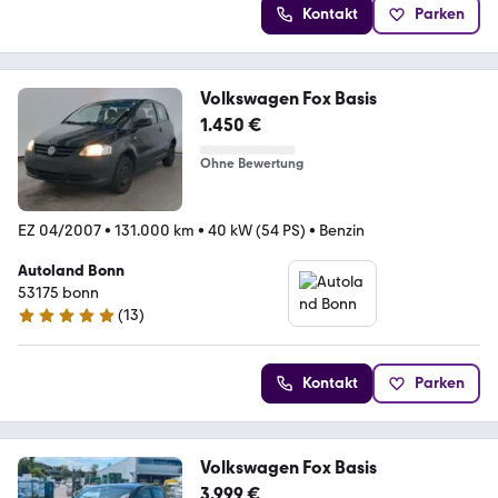
Kontakt
Parken
Volkswagen Fox Basis
1.450 €
Ohne Bewertung
EZ 04/2007
•
131.000 km
•
40 kW (54 PS)
•
Benzin
Autoland Bonn
53175 bonn
(
13
)
5 Sterne
Kontakt
Parken
Volkswagen Fox Basis
3.999 €