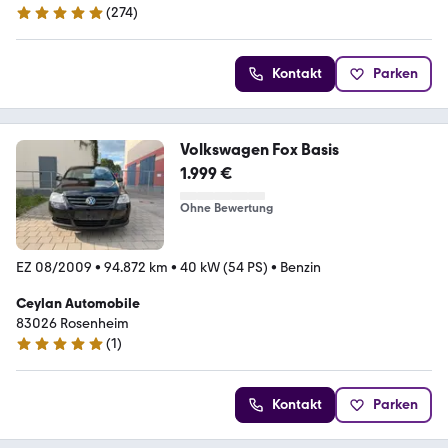
(
274
)
4.8 Sterne
Kontakt
Parken
Volkswagen Fox Basis
1.999 €
Ohne Bewertung
EZ 08/2009
•
94.872 km
•
40 kW (54 PS)
•
Benzin
Ceylan Automobile
83026 Rosenheim
(
1
)
5 Sterne
Kontakt
Parken