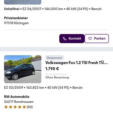
Unfallfrei
•
EZ 06/2007
•
146.000 km
•
40 kW (54 PS)
•
Benzin
Privatanbieter
97318 Kitzingen
Kontakt
Parken
Gesponsert
Volkswagen Fox 1.2 TSI Fresh TÜV-
NEU
1.790 €
Ohne Bewertung
EZ 02/2009
•
163.823 km
•
40 kW (54 PS)
•
Benzin
RM Automobile
36217 Ronshausen
(
66
)
5 Sterne