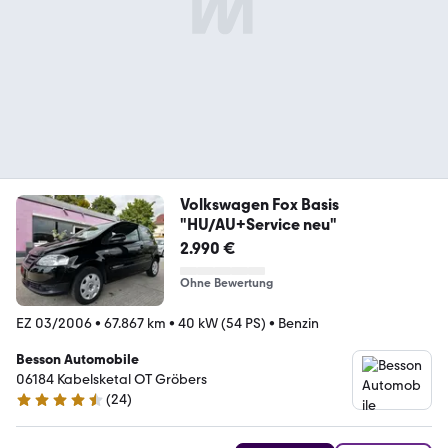
Volkswagen Fox Basis
"HU/AU+Service neu"
2.990 €
Ohne Bewertung
EZ 03/2006
•
67.867 km
•
40 kW (54 PS)
•
Benzin
Besson Automobile
06184 Kabelsketal OT Gröbers
(
24
)
4.3 Sterne