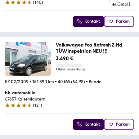
(
140
)
4.4 Sterne
Kontakt
Parken
Volkswagen Fox Refresh 2.Hd.
TÜV/Inspektion NEU !!!
3.490 €
Ohne Bewertung
EZ 02/2009
•
151.890 km
•
40 kW (54 PS)
•
Benzin
bb-automobile
67657 Kaiserslautern
(
121
)
4.5 Sterne
Kontakt
Parken