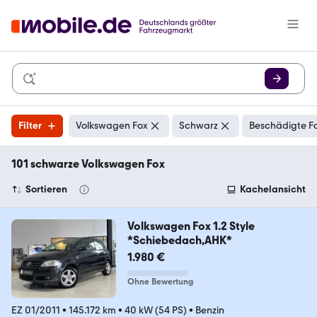
Filter
Volkswagen Fox
Schwarz
Beschädigte F
101 schwarze Volkswagen Fox
Sortieren
Kachelansicht
Volkswagen Fox 1.2 Style
*Schiebedach,AHK*
1.980 €
Ohne Bewertung
EZ 01/2011
•
145.172 km
•
40 kW (54 PS)
•
Benzin