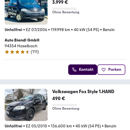
3.999 €
Ohne Bewertung
Unfallfrei
•
EZ 07/2006
•
119.998 km
•
40 kW (54 PS)
•
Benzin
Auto Biendl GmbH
94354 Haselbach
(
111
)
4.4 Sterne
Kontakt
Parken
Volkswagen Fox Style 1.HAND
490 €
Ohne Bewertung
Unfallfrei
•
EZ 05/2010
•
136.600 km
•
40 kW (54 PS)
•
Benzin