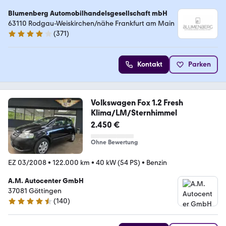
Blumenberg Automobilhandelsgesellschaft mbH
63110 Rodgau-Weiskirchen/nähe Frankfurt am Main
(
371
)
4.2 Sterne
Kontakt
Parken
Volkswagen Fox 1.2 Fresh
Klima/LM/Sternhimmel
2.450 €
Ohne Bewertung
EZ 03/2008
•
122.000 km
•
40 kW (54 PS)
•
Benzin
A.M. Autocenter GmbH
37081 Göttingen
(
140
)
4.4 Sterne