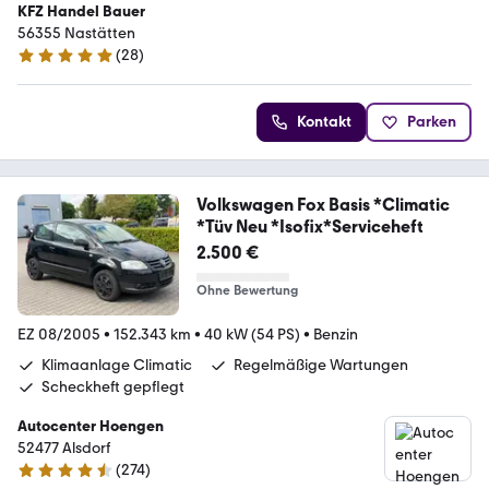
KFZ Handel Bauer
56355 Nastätten
(
28
)
5 Sterne
Kontakt
Parken
Volkswagen Fox Basis *Climatic
*Tüv Neu *Isofix*Serviceheft
2.500 €
Ohne Bewertung
EZ 08/2005
•
152.343 km
•
40 kW (54 PS)
•
Benzin
Klimaanlage Climatic
Regelmäßige Wartungen
Scheckheft gepflegt
Autocenter Hoengen
52477 Alsdorf
(
274
)
4.5 Sterne