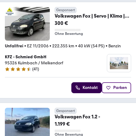
Gesponsert
Volkswagen Fox | Servo | Klima |
EU4
300 €
Ohne Bewertung
Unfallfrei
•
EZ 11/2006
•
222.355 km
•
40 kW (54 PS)
•
Benzin
KFZ - Schmied GmbH
95326 Kulmbach / Melkendorf
(
41
)
4.7 Sterne
Kontakt
Parken
Gesponsert
Volkswagen Fox 1.2 -
1.199 €
Ohne Bewertung