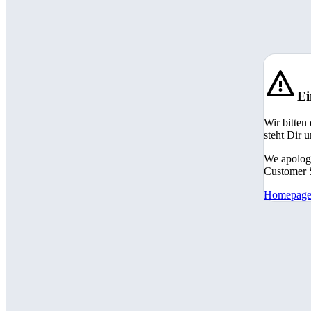
Ei
Wir bitten
steht Dir 
We apologi
Customer S
Homepag