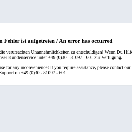
n Fehler ist aufgetreten / An error has occurred
 die verursachten Unannehmlichkeiten zu entschuldigen! Wenn Du Hilfe
unser Kundenservice unter +49 (0)30 - 81097 - 601 zur Verfügung.
se for any inconvenience! If you require assistance, please contact our
upport on +49 (0)30 - 81097 - 601.
e