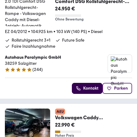
Comfort DSG Rollstuhlgerecht-
Rampe
24.950 €
Ohne Bewertung
EZ 04/2012
•
104.925 km
•
103 kW (140 PS)
•
Diesel
Rollstuhlgerecht 3+1
Future Safe
Faire Inzahlungnahme
Autohaus Paralympic GmbH
38259 Salzgitter
(
244
)
5 Sterne
Kontakt
Parken
NEU
Volkswagen Caddy
*5Sitzer*Alltrack BMT*DSG*
22.990 €
Hoher Preis