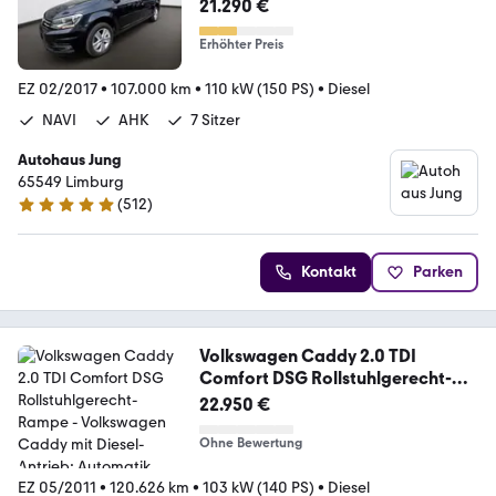
Sitzer*NAVI*
21.290 €
Erhöhter Preis
EZ 02/2017
•
107.000 km
•
110 kW (150 PS)
•
Diesel
NAVI
AHK
7 Sitzer
Autohaus Jung
65549 Limburg
(
512
)
4.9 Sterne
Kontakt
Parken
Volkswagen Caddy 2.0 TDI
Comfort DSG Rollstuhlgerecht-
Rampe
22.950 €
Ohne Bewertung
EZ 05/2011
•
120.626 km
•
103 kW (140 PS)
•
Diesel