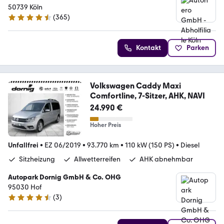
50739 Köln
(
365
)
4.6 Sterne
Kontakt
Parken
Volkswagen Caddy Maxi
Comfortline, 7-Sitzer, AHK, NAVI
24.990 €
Hoher Preis
Unfallfrei
•
EZ 06/2019
•
93.770 km
•
110 kW (150 PS)
•
Diesel
Sitzheizung
Allwetterreifen
AHK abnehmbar
Autopark Dornig GmbH & Co. OHG
95030 Hof
(
3
)
4.7 Sterne