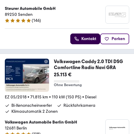
Steurer Automobile GmbH
89250 Senden
(
146
)
4.8 Sterne
Kontakt
Parken
Volkswagen Caddy 2.0 TDI DSG
Comfortline Radio Navi GRA
25.113 €
Ohne Bewertung
EZ 05/2018
•
71.815 km
•
110 kW (150 PS)
•
Diesel
Bi-Xenonscheinwerfer
Rückfahrkamera
Klimaautomatik 2 Zonen
Volkswagen Automobile Berlin GmbH
12681 Berlin