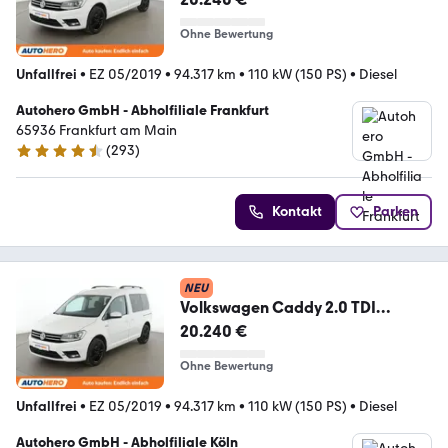
Ohne Bewertung
Unfallfrei
•
EZ 05/2019
•
94.317 km
•
110 kW (150 PS)
•
Diesel
Autohero GmbH - Abholfiliale Frankfurt
65936 Frankfurt am Main
(
293
)
4.6 Sterne
Kontakt
Parken
NEU
Volkswagen Caddy 2.0 TDI
Comfortline BlueMotion Tech Aut.
20.240 €
Ohne Bewertung
Unfallfrei
•
EZ 05/2019
•
94.317 km
•
110 kW (150 PS)
•
Diesel
Autohero GmbH - Abholfiliale Köln