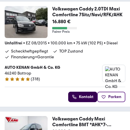
Volkswagen Caddy 2.0TDI Maxi
Comfortline 7Sitz/Navi/RFK/AHK
16.880 €
Fairer Preis
Unfallfrei
•
EZ 08/2015
•
100.000 km
•
75 kW (102 PS)
•
Diesel
Scheckheftgepflegt
TOP Zustand
Finanzierung+Garantie
AUTO KENAN GmbH & Co. KG
46240 ­­­­­­Bottrop
(
318
)
4.8 Sterne
Kontakt
Parken
Volkswagen Caddy Maxi
Comfortline BMT *AHK*7-