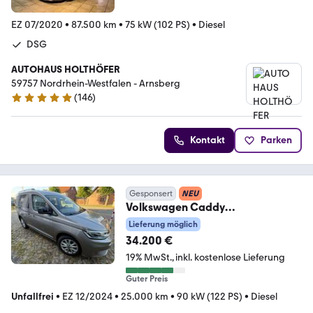
EZ 07/2020
•
87.500 km
•
75 kW (102 PS)
•
Diesel
DSG
AUTOHAUS HOLTHÖFER
59757 Nordrhein-Westfalen - Arnsberg
(
146
)
5 Sterne
Kontakt
Parken
Gesponsert
NEU
Volkswagen Caddy
Style,DSG,ACC,LED,AHK
Lieferung möglich
34.200 €
19% MwSt.
inkl. kostenlose Lieferung
Guter Preis
Unfallfrei
•
EZ 12/2024
•
25.000 km
•
90 kW (122 PS)
•
Diesel