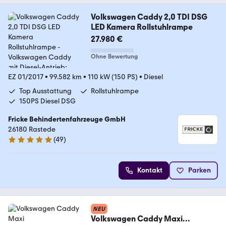
Volkswagen Caddy 2,0 TDI DSG
LED Kamera Rollstuhlrampe
27.980 €
Ohne Bewertung
EZ 01/2017
•
99.582 km
•
110 kW (150 PS)
•
Diesel
Top Ausstattung
Rollstuhlrampe
150PS Diesel DSG
Fricke Behindertenfahrzeuge GmbH
26180 Rastede
(
49
)
5 Sterne
Kontakt
Parken
NEU
Volkswagen Caddy Maxi