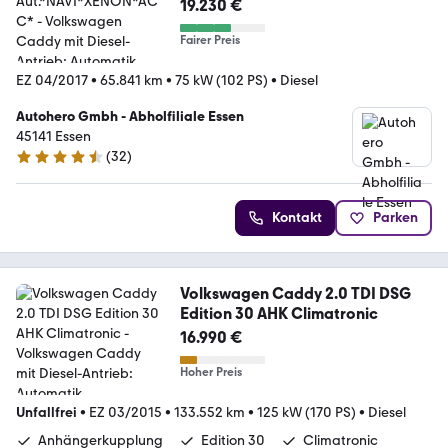
Aut.*NAVI*XENON*ACC*
19.230 €
Fairer Preis
EZ 04/2017
•
65.841 km
•
75 kW (102 PS)
•
Diesel
Autohero Gmbh - Abholfiliale Essen
45141 Essen
(
32
)
4.7 Sterne
Kontakt
Parken
Volkswagen Caddy 2.0 TDI DSG
Edition 30 AHK Climatronic
16.990 €
Hoher Preis
Unfallfrei
•
EZ 03/2015
•
133.552 km
•
125 kW (170 PS)
•
Diesel
Anhängerkupplung
Edition 30
Climatronic