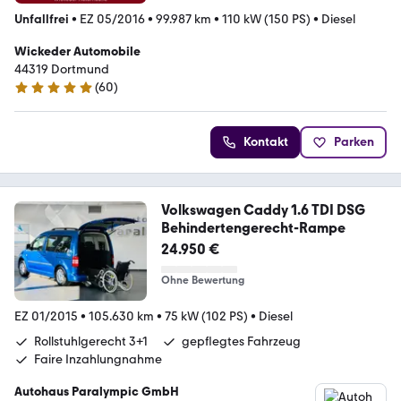
Unfallfrei
•
EZ 05/2016
•
99.987 km
•
110 kW (150 PS)
•
Diesel
Wickeder Automobile
44319 Dortmund
(
60
)
4.9 Sterne
Kontakt
Parken
Volkswagen Caddy 1.6 TDI DSG
Behindertengerecht-Rampe
24.950 €
Ohne Bewertung
EZ 01/2015
•
105.630 km
•
75 kW (102 PS)
•
Diesel
Rollstuhlgerecht 3+1
gepflegtes Fahrzeug
Faire Inzahlungnahme
Autohaus Paralympic GmbH