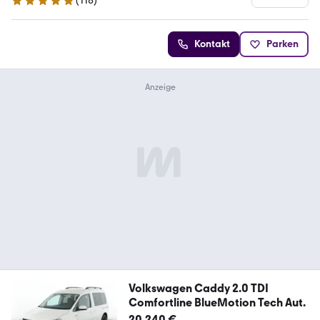
(
118
)
5 Sterne
Kontakt
Parken
Volkswagen Caddy 2.0 TDI
Comfortline BlueMotion Tech Aut.
20.240 €