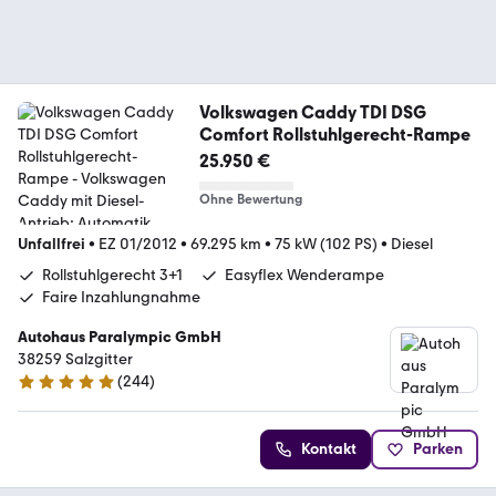
Volkswagen Caddy TDI DSG
Comfort Rollstuhlgerecht-Rampe
25.950 €
Ohne Bewertung
Unfallfrei
•
EZ 01/2012
•
69.295 km
•
75 kW (102 PS)
•
Diesel
Rollstuhlgerecht 3+1
Easyflex Wenderampe
Faire Inzahlungnahme
Autohaus Paralympic GmbH
38259 Salzgitter
(
244
)
5 Sterne
Kontakt
Parken