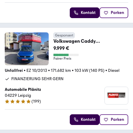
Kontakt
Parken
Gesponsert
Volkswagen Caddy
Trendline/Automatik/
9.999 €
PDC/Bluetooth/Sitzhei
Fairer Preis
Unfallfrei
•
EZ 10/2013
•
171.682 km
•
103 kW (140 PS)
•
Diesel
FINANZIERUNG SEHR GERN
Automobile Plänitz
04229 Leipzig
(
199
)
4.9 Sterne
Kontakt
Parken