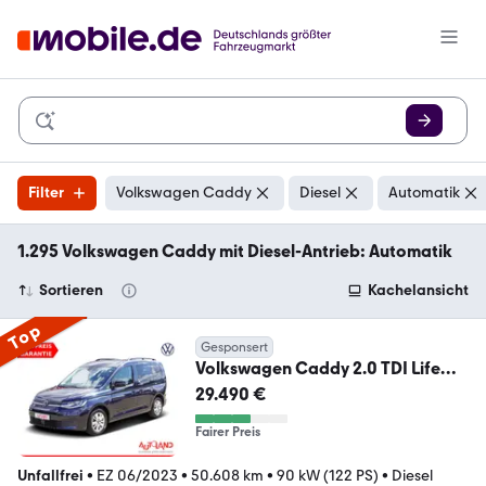
Filter
Volkswagen Caddy
Diesel
Automatik
1.295 Volkswagen Caddy mit Diesel-Antrieb: Automatik
Sortieren
Kachelansicht
Top
Gesponsert
Volkswagen Caddy 2.0 TDI Life
Klimaaut. LED Sitzheizung AHK
29.490 €
Fairer Preis
Unfallfrei
•
EZ 06/2023
•
50.608 km
•
90 kW (122 PS)
•
Diesel