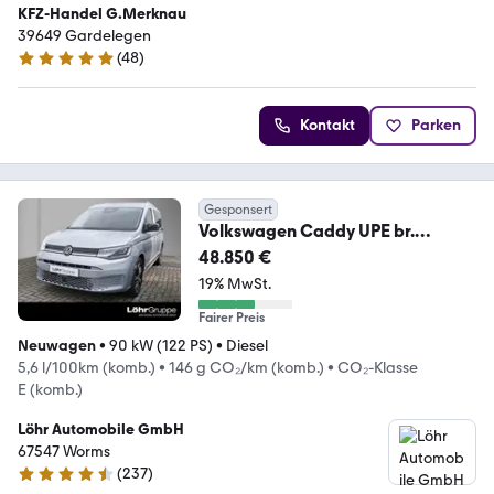
KFZ-Handel G.Merknau
39649 Gardelegen
(
48
)
4.8 Sterne
Kontakt
Parken
Gesponsert
Volkswagen Caddy UPE br.
54.857,- Style Maxi 2.0 l TDI 90 k
48.850 €
19% MwSt.
Fairer Preis
Neuwagen
•
90 kW (122 PS)
•
Diesel
5,6 l/100km (komb.)
•
146 g CO₂/km (komb.)
•
CO₂-Klasse
E (komb.)
Löhr Automobile GmbH
67547 Worms
(
237
)
4.6 Sterne