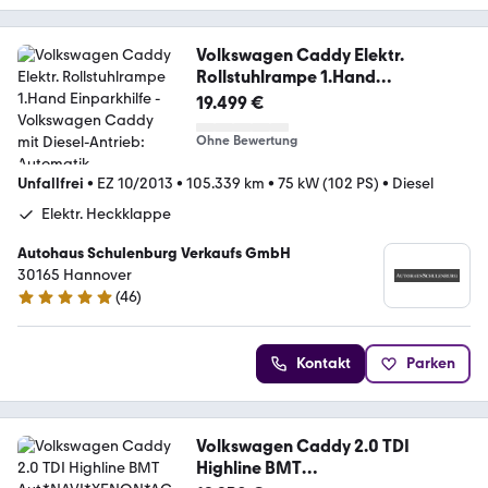
Volkswagen Caddy Elektr.
Rollstuhlrampe 1.Hand
Einparkhilfe
19.499 €
Ohne Bewertung
Unfallfrei
•
EZ 10/2013
•
105.339 km
•
75 kW (102 PS)
•
Diesel
Elektr. Heckklappe
Autohaus Schulenburg Verkaufs GmbH
30165 Hannover
(
46
)
4.8 Sterne
Kontakt
Parken
Volkswagen Caddy 2.0 TDI
Highline BMT