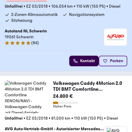
Unfallfrei
•
EZ 03/2018
•
106.054 km
•
110 kW (150 PS)
•
Diesel
2-Zonen-Klimaautomatik
Navigationssystem
Sitzheizung
Autoland NL Schwerin
19061 Schwerin
(
84
)
4.9 Sterne
Kontakt
Parken
Volkswagen Caddy 4Motion 2.0
TDI BMT Comfortline
XENON/NAVI
24.800 €
Hoher Preis
Unfallfrei
•
EZ 05/2018
•
81.500 km
•
110 kW (150 PS)
•
Diesel
AVG Auto-Vertrieb-GmbH - Autorisierter Mercedes-