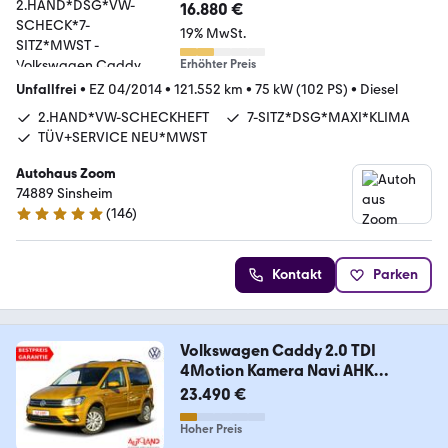
2.HAND*DSG*VW-SCHECK*7-
16.880 €
SITZ*MWST
19% MwSt.
Erhöhter Preis
Unfallfrei
•
EZ 04/2014
•
121.552 km
•
75 kW (102 PS)
•
Diesel
2.HAND*VW-SCHECKHEFT
7-SITZ*DSG*MAXI*KLIMA
TÜV+SERVICE NEU*MWST
Autohaus Zoom
74889 Sinsheim
(
146
)
4.9 Sterne
Kontakt
Parken
Volkswagen Caddy 2.0 TDI
4Motion Kamera Navi AHK
Tempomat
23.490 €
Hoher Preis