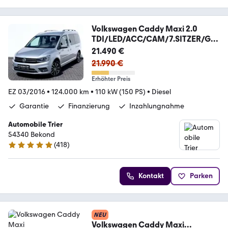
Volkswagen Caddy Maxi 2.0
TDI/LED/ACC/CAM/7.SITZER/GA
RANTIE
21.490 €
21.990 €
Erhöhter Preis
EZ 03/2016
•
124.000 km
•
110 kW (150 PS)
•
Diesel
Garantie
Finanzierung
Inzahlungnahme
Automobile Trier
54340 Bekond
(
418
)
4.9 Sterne
Kontakt
Parken
NEU
Volkswagen Caddy Maxi