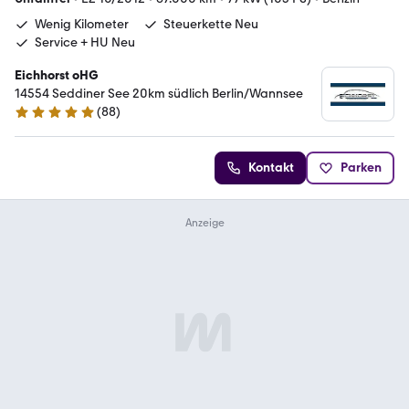
Wenig Kilometer
Steuerkette Neu
Service + HU Neu
Eichhorst oHG
14554 Seddiner See 20km südlich Berlin/Wannsee
(
88
)
5 Sterne
Kontakt
Parken