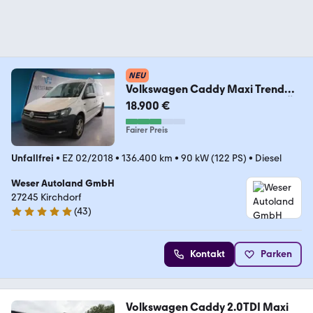
NEU
Volkswagen Caddy Maxi Trend
4Motion AHK NAVI 2xSCHIEBETÜR
18.900 €
Fairer Preis
Unfallfrei
•
EZ 02/2018
•
136.400 km
•
90 kW (122 PS)
•
Diesel
Weser Autoland GmbH
27245 Kirchdorf
(
43
)
4.9 Sterne
Kontakt
Parken
Volkswagen Caddy 2.0TDI Maxi