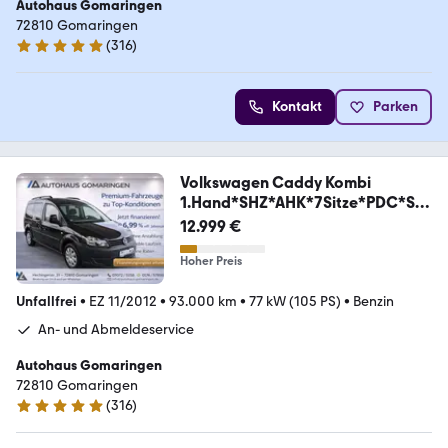
Autohaus Gomaringen
72810 Gomaringen
(
316
)
4.9 Sterne
Kontakt
Parken
Volkswagen Caddy Kombi
1.Hand*SHZ*AHK*7Sitze*PDC*Sc
heckheft
12.999 €
Hoher Preis
Unfallfrei
•
EZ 11/2012
•
93.000 km
•
77 kW (105 PS)
•
Benzin
An- und Abmeldeservice
Autohaus Gomaringen
72810 Gomaringen
(
316
)
4.9 Sterne