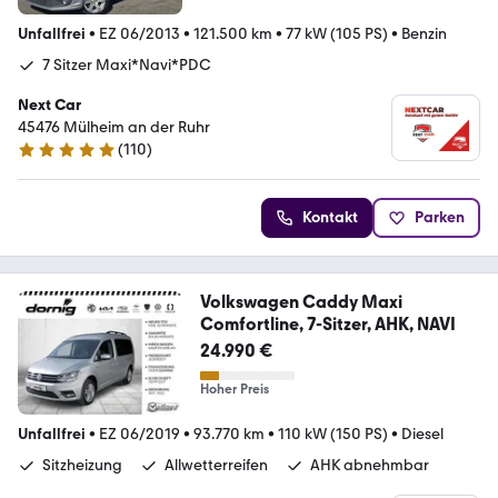
Unfallfrei
•
EZ 06/2013
•
121.500 km
•
77 kW (105 PS)
•
Benzin
7 Sitzer Maxi*Navi*PDC
Next Car
45476 Mülheim an der Ruhr
(
110
)
4.9 Sterne
Kontakt
Parken
Volkswagen Caddy Maxi
Comfortline, 7-Sitzer, AHK, NAVI
24.990 €
Hoher Preis
Unfallfrei
•
EZ 06/2019
•
93.770 km
•
110 kW (150 PS)
•
Diesel
Sitzheizung
Allwetterreifen
AHK abnehmbar