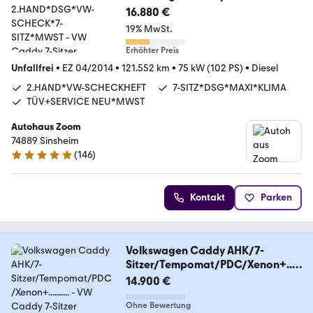
2.HAND*DSG*VW-SCHECK*7-
16.880 €
SITZ*MWST
19% MwSt.
Erhöhter Preis
Unfallfrei
•
EZ 04/2014
•
121.552 km
•
75 kW (102 PS)
•
Diesel
2.HAND*VW-SCHECKHEFT
7-SITZ*DSG*MAXI*KLIMA
TÜV+SERVICE NEU*MWST
Autohaus Zoom
74889 Sinsheim
(
146
)
4.9 Sterne
Kontakt
Parken
Volkswagen Caddy AHK/7-
Sitzer/Tempomat/PDC/Xenon+.....
.....
14.900 €
Ohne Bewertung