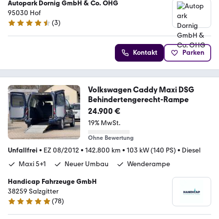
Autopark Dornig GmbH & Co. OHG
95030 Hof
(
3
)
4.7 Sterne
Kontakt
Parken
Volkswagen Caddy Maxi DSG
Behindertengerecht-Rampe
24.900 €
19% MwSt.
Ohne Bewertung
Unfallfrei
•
EZ 08/2012
•
142.800 km
•
103 kW (140 PS)
•
Diesel
Maxi 5+1
Neuer Umbau
Wenderampe
Handicap Fahrzeuge GmbH
38259 Salzgitter
(
78
)
5 Sterne