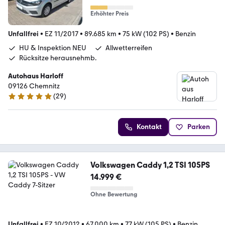
Erhöhter Preis
Unfallfrei
•
EZ 11/2017
•
89.685 km
•
75 kW (102 PS)
•
Benzin
HU & Inspektion NEU
Allwetterreifen
Rücksitze herausnehmb.
Autohaus Harloff
09126 Chemnitz
(
29
)
5 Sterne
Kontakt
Parken
Volkswagen Caddy 1,2 TSI 105PS
14.999 €
Ohne Bewertung
Unfallfrei
•
EZ 10/2012
•
67.000 km
•
77 kW (105 PS)
•
Benzin