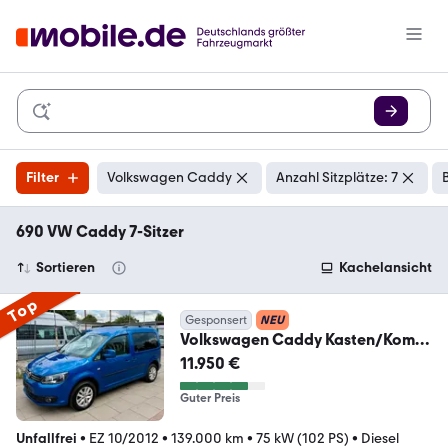
Filter
Volkswagen Caddy
Anzahl Sitzplätze: 7
690 VW Caddy 7-Sitzer
Sortieren
Kachelansicht
Top
Gesponsert
NEU
Volkswagen Caddy Kasten/Kombi
Comfortline * AUTOMATIK
11.950 €
Guter Preis
Unfallfrei
•
EZ 10/2012
•
139.000 km
•
75 kW (102 PS)
•
Diesel