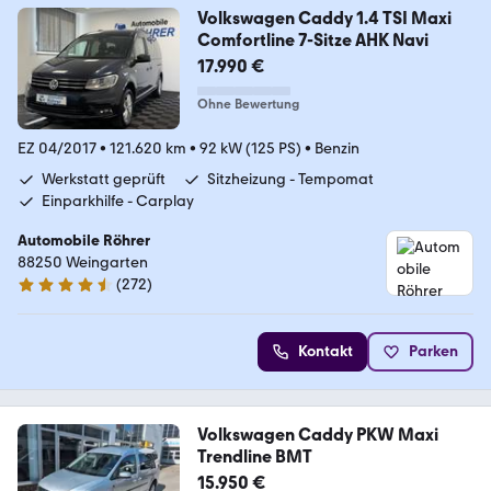
Volkswagen Caddy 1.4 TSI Maxi
Comfortline 7-Sitze AHK Navi
17.990 €
Ohne Bewertung
EZ 04/2017
•
121.620 km
•
92 kW (125 PS)
•
Benzin
Werkstatt geprüft
Sitzheizung - Tempomat
Einparkhilfe - Carplay
Automobile Röhrer
88250 Weingarten
(
272
)
4.6 Sterne
Kontakt
Parken
Volkswagen Caddy PKW Maxi
Trendline BMT
15.950 €