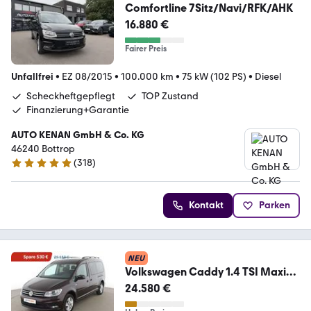
Comfortline 7Sitz/Navi/RFK/AHK
16.880 €
Fairer Preis
Unfallfrei
•
EZ 08/2015
•
100.000 km
•
75 kW (102 PS)
•
Diesel
Scheckheftgepflegt
TOP Zustand
Finanzierung+Garantie
AUTO KENAN GmbH & Co. KG
46240 ­­­­­­Bottrop
(
318
)
4.8 Sterne
Kontakt
Parken
NEU
Volkswagen Caddy 1.4 TSI Maxi
Comfortline BMT Aut.*NAVI*PDC
24.580 €