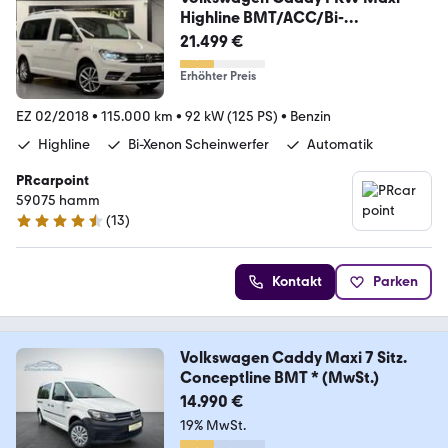
Highline BMT/ACC/Bi-
Xenon/CarPlay
21.499 €
Erhöhter Preis
EZ 02/2018
•
115.000 km
•
92 kW (125 PS)
•
Benzin
Highline
Bi-Xenon Scheinwerfer
Automatik
PRcarpoint
59075 hamm
(
13
)
4.5 Sterne
Kontakt
Parken
Volkswagen Caddy Maxi 7 Sitz.
Conceptline BMT * (MwSt.)
14.990 €
19% MwSt.