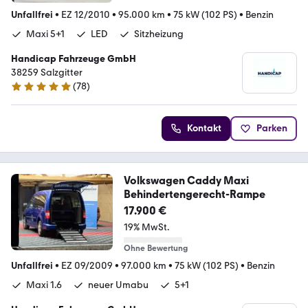
Unfallfrei
•
EZ 12/2010
•
95.000 km
•
75 kW (102 PS)
•
Benzin
Maxi 5+1
LED
Sitzheizung
Handicap Fahrzeuge GmbH
38259 Salzgitter
(
78
)
5 Sterne
Kontakt
Parken
Volkswagen Caddy Maxi
Behindertengerecht-Rampe
17.900 €
19% MwSt.
Ohne Bewertung
Unfallfrei
•
EZ 09/2009
•
97.000 km
•
75 kW (102 PS)
•
Benzin
Maxi 1.6
neuer Umabu
5+1