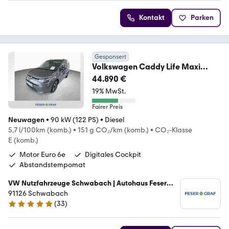
Kontakt
Parken
Gesponsert
Volkswagen Caddy Life Maxi
ENERGY 2,0 l TDI 7-DSG
44.890 €
19% MwSt.
Fairer Preis
Neuwagen
•
90 kW (122 PS)
•
Diesel
5,7 l/100km (komb.)
•
151 g CO₂/km (komb.)
•
CO₂-Klasse
E (komb.)
Motor Euro 6e
Digitales Cockpit
Abstandstempomat
VW Nutzfahrzeuge Schwabach | Autohaus Feser
GmbH
91126 Schwabach
(
33
)
5 Sterne