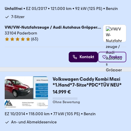
Unfallfrei
•
EZ 05/2017
•
121.000 km
•
92 kW (125 PS)
•
Benzin
7-Sitzer
VW/VW-Nutzfahrzeuge / Audi Autohaus Gröpper
GmbH
33104 Paderborn
(
63
)
5 Sterne
Kontakt
Parken
Volkswagen Caddy Kombi Maxi
*1.Hand*7-Sitze*PDC*TÜV NEU*
14.999 €
Ohne Bewertung
EZ 10/2014
•
118.000 km
•
77 kW (105 PS)
•
Benzin
An- und Abmeldeservice