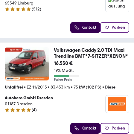
65549 Limburg
(
512
)
4.9 Sterne
Kontakt
Parken
Volkswagen Caddy 2.0 TDI Maxi
Trendline BMT*7-SITZER*XENON*
16.530 €
19% MwSt.
Fairer Preis
Unfallfrei
•
EZ 11/2015
•
83.433 km
•
75 kW (102 PS)
•
Diesel
Autohero GmbH Dresden
01187 Dresden
(
4
)
5 Sterne
Kontakt
Parken