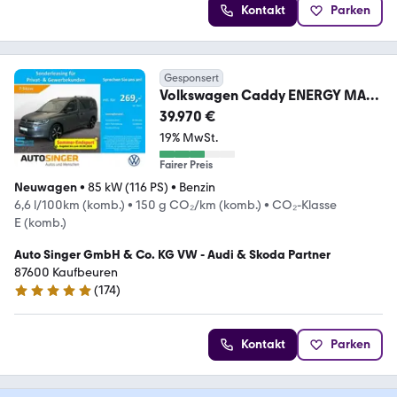
Kontakt
Parken
Gesponsert
Volkswagen Caddy ENERGY MAXI
TSI DSG AHK*CAM*LED*WSS-HZ
39.970 €
19% MwSt.
Fairer Preis
Neuwagen
•
85 kW (116 PS)
•
Benzin
6,6 l/100km (komb.)
•
150 g CO₂/km (komb.)
•
CO₂-Klasse
E (komb.)
Auto Singer GmbH & Co. KG VW - Audi & Skoda Partner
87600 Kaufbeuren
(
174
)
4.8 Sterne
Kontakt
Parken