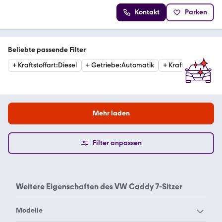
Kontakt
Parken
Beliebte passende Filter
+
Kraftstoffart
:
Diesel
+
Getriebe
:
Automatik
+
Kraftstoffart
:
Ben
Mehr laden
Filter anpassen
Weitere Eigenschaften des
VW Caddy 7-Sitzer
Modelle