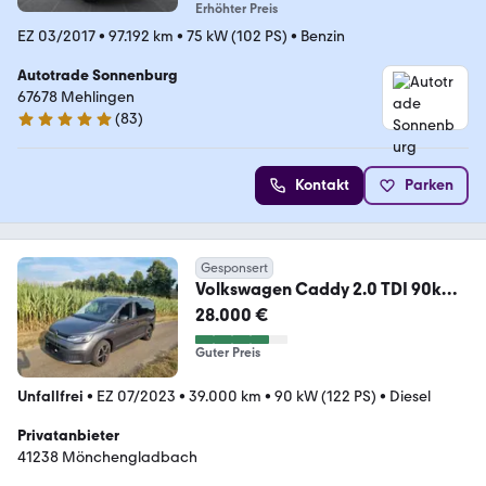
Erhöhter Preis
EZ 03/2017
•
97.192 km
•
75 kW (102 PS)
•
Benzin
Autotrade Sonnenburg
67678 Mehlingen
(
83
)
5 Sterne
Kontakt
Parken
Gesponsert
Volkswagen Caddy 2.0 TDI 90kW
DSG Style Maxi Style Maxi
28.000 €
Guter Preis
Unfallfrei
•
EZ 07/2023
•
39.000 km
•
90 kW (122 PS)
•
Diesel
Privatanbieter
41238 Mönchengladbach