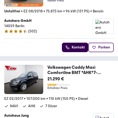
Hoher Preis
Unfallfrei
•
EZ 08/2018
•
75.873 km
•
96 kW (131 PS)
•
Benzin
Autohero GmbH
14059 Berlin
(
502
)
4.5 Sterne
Kontakt
Parken
Volkswagen Caddy Maxi
Comfortline BMT *AHK*7-
Sitzer*NAVI*
21.290 €
Erhöhter Preis
EZ 02/2017
•
107.000 km
•
110 kW (150 PS)
•
Diesel
NAVI
AHK
7 Sitzer
Autohaus Jung