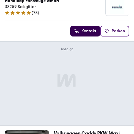
Handicap Fahrzeuge GmbH
38259 Salzgitter
(
78
)
5 Sterne
Kontakt
Parken
Volkswagen Caddy PKW Maxi