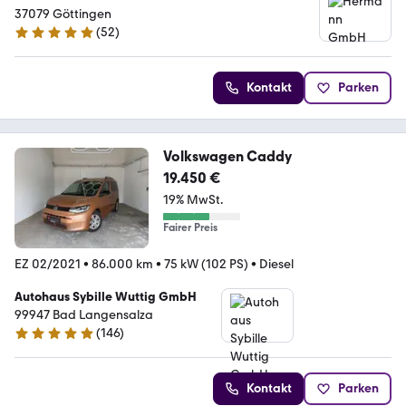
37079 Göttingen
(
52
)
4.8 Sterne
Kontakt
Parken
Volkswagen Caddy
19.450 €
19% MwSt.
Fairer Preis
EZ 02/2021
•
86.000 km
•
75 kW (102 PS)
•
Diesel
Autohaus Sybille Wuttig GmbH
99947 Bad Langensalza
(
146
)
4.9 Sterne
Kontakt
Parken