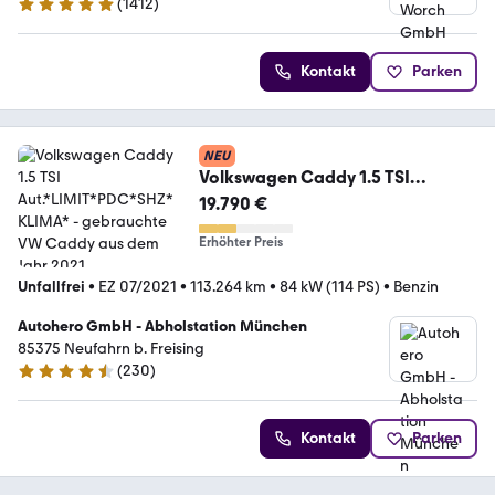
(
1412
)
4.9 Sterne
Kontakt
Parken
NEU
Volkswagen Caddy 1.5 TSI
Aut.*LIMIT*PDC*SHZ*KLIMA*
19.790 €
Erhöhter Preis
Unfallfrei
•
EZ 07/2021
•
113.264 km
•
84 kW (114 PS)
•
Benzin
Autohero GmbH - Abholstation München
85375 Neufahrn b. Freising
(
230
)
4.4 Sterne
Kontakt
Parken