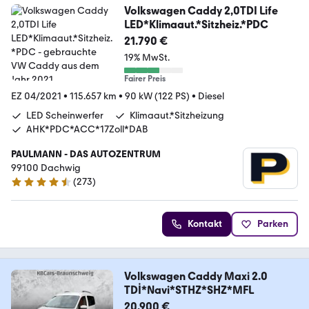
Volkswagen Caddy 2,0TDI Life
LED*Klimaaut.*Sitzheiz.*PDC
21.790 €
19% MwSt.
Fairer Preis
EZ 04/2021
•
115.657 km
•
90 kW (122 PS)
•
Diesel
LED Scheinwerfer
Klimaaut.*Sitzheizung
AHK*PDC*ACC*17Zoll*DAB
PAULMANN - DAS AUTOZENTRUM
99100 Dachwig
(
273
)
4.5 Sterne
Kontakt
Parken
Volkswagen Caddy Maxi 2.0
TDİ*Navi*STHZ*SHZ*MFL
20.900 €