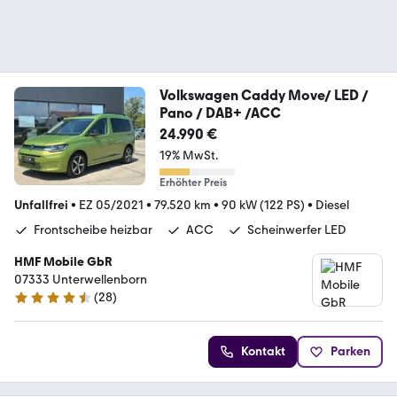
Volkswagen Caddy Move/ LED /
Pano / DAB+ /ACC
24.990 €
19% MwSt.
Erhöhter Preis
Unfallfrei
•
EZ 05/2021
•
79.520 km
•
90 kW (122 PS)
•
Diesel
Frontscheibe heizbar
ACC
Scheinwerfer LED
HMF Mobile GbR
07333 Unterwellenborn
(
28
)
4.6 Sterne
Kontakt
Parken