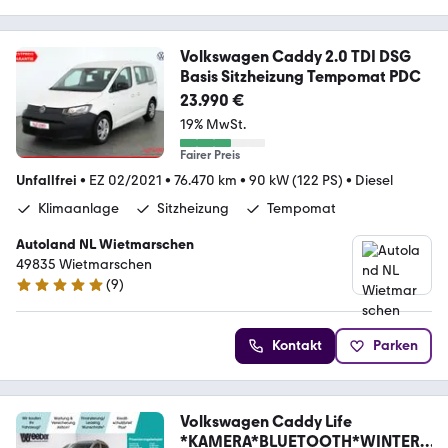
Volkswagen Caddy 2.0 TDI DSG
Basis Sitzheizung Tempomat PDC
23.990 €
19% MwSt.
Fairer Preis
Unfallfrei
•
EZ 02/2021
•
76.470 km
•
90 kW (122 PS)
•
Diesel
Klimaanlage
Sitzheizung
Tempomat
Autoland NL Wietmarschen
49835 Wietmarschen
(
9
)
5 Sterne
Kontakt
Parken
Volkswagen Caddy Life
*KAMERA*BLUETOOTH*WINTERP