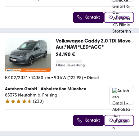
4.8 Sterne
Kontakt
Parken
Volkswagen Caddy 2.0 TDI Move
Aut.*NAVI*LED*ACC*
24.190 €
Ohne Bewertung
EZ 02/2021
•
74.150 km
•
90 kW (122 PS)
•
Diesel
Autohero GmbH - Abholstation München
85375 Neufahrn b. Freising
(
230
)
4.4 Sterne
Kontakt
Parken