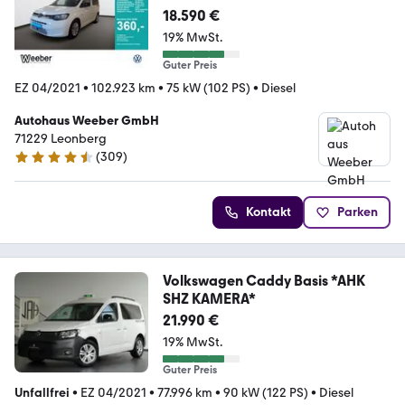
AKET*LM*
18.590 €
19% MwSt.
Guter Preis
EZ 04/2021
•
102.923 km
•
75 kW (102 PS)
•
Diesel
Autohaus Weeber GmbH
71229 Leonberg
(
309
)
4.4 Sterne
Kontakt
Parken
Volkswagen Caddy Basis *AHK
SHZ KAMERA*
21.990 €
19% MwSt.
Guter Preis
Unfallfrei
•
EZ 04/2021
•
77.996 km
•
90 kW (122 PS)
•
Diesel