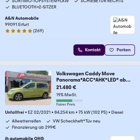
SORTIMO-TOPSYSTEM+LKW
SCHIEBETÜR RECHTS
BLUETOOTH+2-SITZER
A&N Automobile
99091 Erfurt
(
269
)
4.9 Sterne
Kontakt
Parken
Volkswagen Caddy Move
Panorama*ACC*AHK*LED* ab
299€
21.480 €
19% MwSt.
Fairer Preis
Unfallfrei
•
EZ 02/2021
•
84.254 km
•
75 kW (102 PS)
•
Diesel
Allwetterreifen
VW Scheckheft*Tüv neu
Finanzierung ab 299€
jh automobile OHG