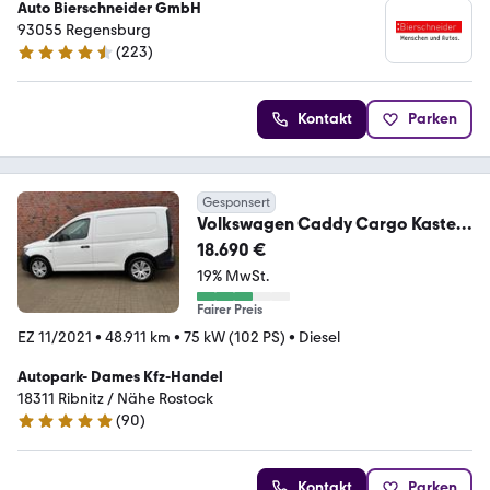
Auto Bierschneider GmbH
93055 Regensburg
(
223
)
4.4 Sterne
Kontakt
Parken
Gesponsert
Volkswagen Caddy Cargo Kasten
Klima/Tel.
18.690 €
19% MwSt.
Fairer Preis
EZ 11/2021
•
48.911 km
•
75 kW (102 PS)
•
Diesel
Autopark- Dames Kfz-Handel
18311 Ribnitz / Nähe Rostock
(
90
)
4.9 Sterne
Kontakt
Parken