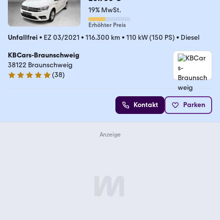
19% MwSt.
Erhöhter Preis
Unfallfrei
•
EZ 03/2021
•
116.300 km
•
110 kW (150 PS)
•
Diesel
KBCars-Braunschweig
38122 Braunschweig
(
38
)
5 Sterne
Kontakt
Parken