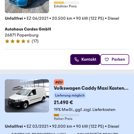
Erhöhter Preis
Unfallfrei
•
EZ 06/2021
•
20.500 km
•
90 kW (122 PS)
•
Diesel
Autohaus Cordes GmbH
26871 Papenburg
(
17
)
4.3 Sterne
Kontakt
Parken
NEU
Volkswagen Caddy Maxi Kasten
Trendline
Lieferung möglich
4Motion+KLIMA+AHK+1H
21.490 €
19% MwSt.
ggf. zzgl. Lieferkosten
Hoher Preis
Unfallfrei
•
EZ 03/2021
•
92.000 km
•
90 kW (122 PS)
•
Diesel