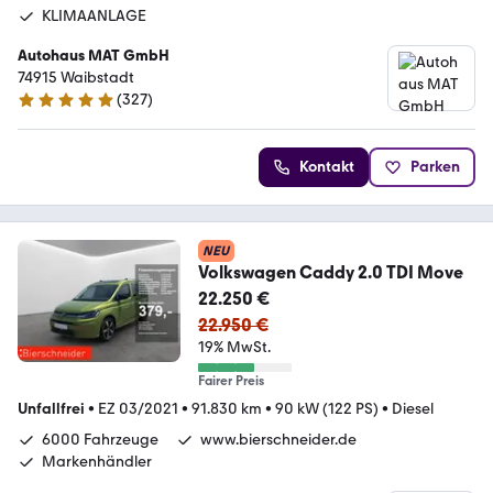
KLIMAANLAGE
Autohaus MAT GmbH
74915 Waibstadt
(
327
)
4.9 Sterne
Kontakt
Parken
NEU
Volkswagen Caddy 2.0 TDI Move
22.250 €
22.950 €
19% MwSt.
Fairer Preis
Unfallfrei
•
EZ 03/2021
•
91.830 km
•
90 kW (122 PS)
•
Diesel
6000 Fahrzeuge
www.bierschneider.de
Markenhändler