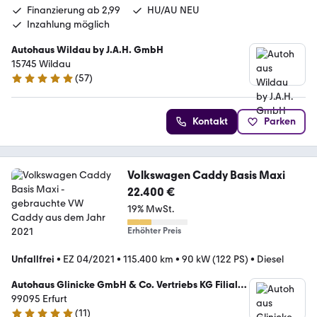
Finanzierung ab 2,99
HU/AU NEU
Inzahlung möglich
Autohaus Wildau by J.A.H. GmbH
15745 Wildau
(
57
)
4.8 Sterne
Kontakt
Parken
Volkswagen Caddy Basis Maxi
22.400 €
19% MwSt.
Erhöhter Preis
Unfallfrei
•
EZ 04/2021
•
115.400 km
•
90 kW (122 PS)
•
Diesel
Autohaus Glinicke GmbH & Co. Vertriebs KG Filiale
Stotternheim
99095 Erfurt
(
11
)