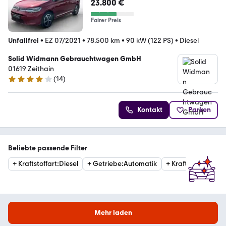
23.800 €
Fairer Preis
Unfallfrei
•
EZ 07/2021
•
78.500 km
•
90 kW (122 PS)
•
Diesel
Solid Widmann Gebrauchtwagen GmbH
01619 Zeithain
(
14
)
3.8 Sterne
Kontakt
Parken
Beliebte passende Filter
+
Kraftstoffart
:
Diesel
+
Getriebe
:
Automatik
+
Kraftstoffart
:
Ben
Mehr laden