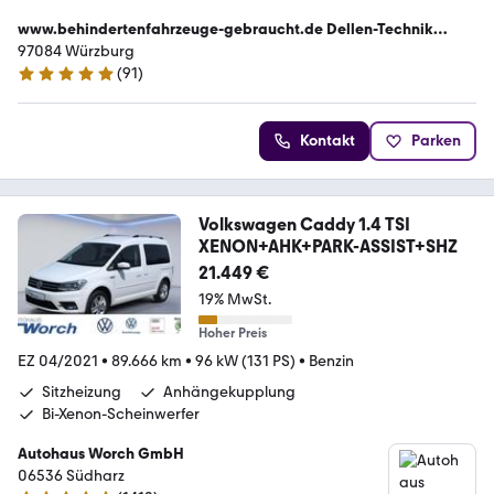
www.behindertenfahrzeuge-gebraucht.de Dellen-Technik
GmbH
97084 Würzburg
(
91
)
5 Sterne
Kontakt
Parken
Volkswagen Caddy 1.4 TSI
XENON+AHK+PARK-ASSIST+SHZ
21.449 €
19% MwSt.
Hoher Preis
EZ 04/2021
•
89.666 km
•
96 kW (131 PS)
•
Benzin
Sitzheizung
Anhängekupplung
Bi-Xenon-Scheinwerfer
Autohaus Worch GmbH
06536 Südharz