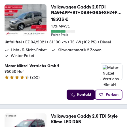
Volkswagen Caddy 2.0TDI
NAV+APP+BT+DAB+GRA+SHZ+PD
C+MFA+MFL
18.933 €
19% MwSt.
Fairer Preis
Unfallfrei
•
EZ 04/2021
•
81.100 km
•
75 kW (102 PS)
•
Diesel
Licht- & Sicht-Paket
Klimaautomatik 2 Zonen
Winter-Paket
Motor-Nützel Vertriebs-GmbH
95030 Hof
(
262
)
4.6 Sterne
Kontakt
Parken
Volkswagen Caddy 2.0 TDI Style
Klima LED DAB