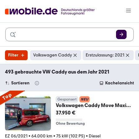
Filter
Volkswagen Caddy
Erstzulassung: 2021
493 gebrauchte VW Caddy aus dem Jahr 2021
Sortieren
Kachelansicht
Top
Gesponsert
NEU
Volkswagen Caddy Move Maxi
LED Behindertengerecht Rampe
37.950 €
Ohne Bewertung
EZ 06/2021
•
64.000 km
•
75 kW (102 PS)
•
Diesel