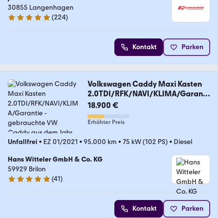
30855 Langenhagen
(
224
)
4.9 Sterne
Kontakt
Parken
Volkswagen Caddy Maxi Kasten
2.0TDI/RFK/NAVI/KLIMA/Garanti
e
18.900 €
Erhöhter Preis
Unfallfrei
•
EZ 01/2021
•
95.000 km
•
75 kW (102 PS)
•
Diesel
Hans Witteler GmbH & Co. KG
59929 Brilon
(
41
)
4.9 Sterne
Kontakt
Parken