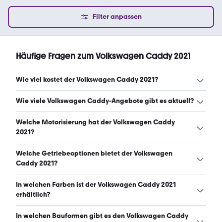
Filter anpassen
Häufige Fragen zum Volkswagen Caddy 2021
Wie viel kostet der Volkswagen Caddy 2021?
Ein guter Preis für einen Volkswagen Caddy 2021 liegt
Wie viele Volkswagen Caddy-Angebote gibt es aktuell?
zwischen 15.999 € und 22.980 €. Leasingangebote
starten ab 215 € monatlich. (Stand: 8.8.2026)
Es gibt insgesamt 493 Volkswagen Caddy bei mobile.de,
Welche Motorisierung hat der Volkswagen Caddy
davon 493 Gebraucht- und 0 Neuwagen. (Stand:
2021?
8.8.2026)
Der Volkswagen Caddy 2021 hat Leistungen zwischen 75
Welche Getriebeoptionen bietet der Volkswagen
und 122 PS. (Stand: 8.8.2026)
Caddy 2021?
Der Volkswagen Caddy 2021 ist mit manuellem und
In welchen Farben ist der Volkswagen Caddy 2021
automatischem Getriebe erhältlich. (Stand: 8.8.2026)
erhältlich?
Den Volkswagen Caddy 2021 gibt es in folgenden
In welchen Bauformen gibt es den Volkswagen Caddy