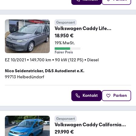
Gesponsert
Volkswagen Caddy Life
Maxi+Navi/PDC/LED/ACC/Sitzh./
18.950 €
DAB+
19% MwSt.
Fairer Preis
EZ 10/2021
•
149.700 km
•
90 kW (122 PS)
•
Diesel
Nico Seidenstricker, D&S Autodienst e.K.
99713 Helbedündorf
Kontakt
Parken
Gesponsert
Volkswagen Caddy California
Basis Maxi
29.990 €