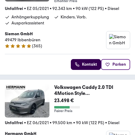
Erhöhter Preis
Unfallfrei
•
EZ 05/2021
•
92.343 km
•
90 kW (122 PS)
•
Diesel
Anhängerkupplung
Kinders. Vorb.
Ausparkassistent
Siemon GmbH
49479 Ibbenbüren
(
365
)
4.8 Sterne
Kontakt
Parken
Volkswagen Caddy 2.0 TDI
4Motion Style
AHK*CAM*LED*SHZ*PDC
23.498 €
Fairer Preis
Unfallfrei
•
EZ 06/2021
•
99.500 km
•
90 kW (122 PS)
•
Diesel
Hermann GmbH