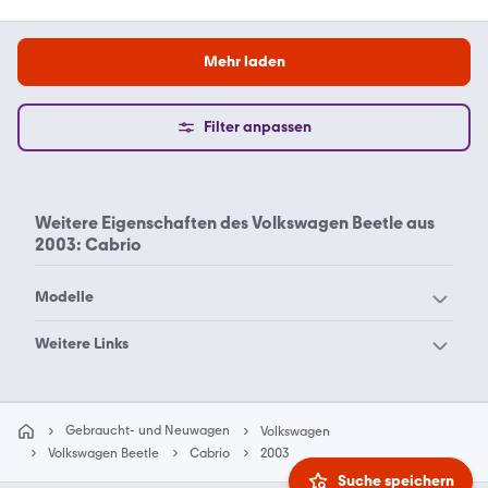
Mehr laden
Filter anpassen
Weitere Eigenschaften des
Volkswagen Beetle aus
2003: Cabrio
Modelle
VW 181
VW Amarok
Weitere Links
VW Arteon
VW Beetle
Volkswagen Beetle
Volkswagen Beetle
VW Bora
VW Buggy
Cabrio 2004
Cabrio 2005
Gebraucht- und Neuwagen
Volkswagen
VW Caddy Maxi
VW Caddy
Volkswagen Beetle
Volkswagen Beetle
Volkswagen Beetle
Cabrio
2003
Cabrio 2006
Cabrio 2007
VW CC
VW Corrado
Suche speichern