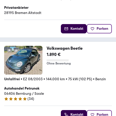
Privatanbieter
28195 Bremen Altstadt
Kontakt
Parken
Volkswagen Beetle
1.890 €
Ohne Bewertung
Unfallfrei
•
EZ 08/2003
•
144.000 km
•
75 kW (102 PS)
•
Benzin
Autohandel Petrunok
06406 Bernburg / Saale
(
34
)
4.9 Sterne
Kontakt
Parken