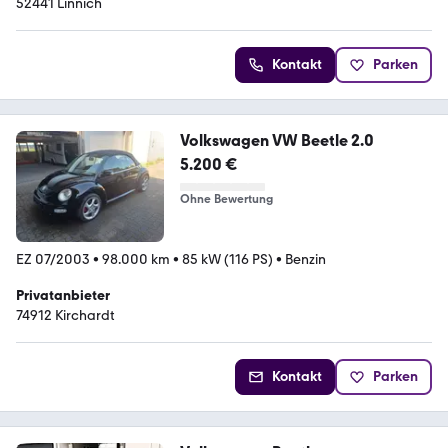
52441 Linnich
Kontakt
Parken
Volkswagen VW Beetle 2.0
5.200 €
Ohne Bewertung
EZ 07/2003
•
98.000 km
•
85 kW (116 PS)
•
Benzin
Privatanbieter
74912 Kirchardt
Kontakt
Parken