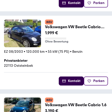
Kontakt
Parken
NEU
Volkswagen VW Beetle Cabrio
fahrbereit an Bastler
1.999 €
Ohne Bewertung
EZ 08/2003
•
120.000 km
•
55 kW (75 PS)
•
Benzin
Privatanbieter
22113 Oststeinbek
Kontakt
Parken
NEU
Volkswagen VW Beetle Cabrio 1.6
3.190 €