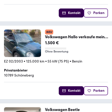
Kontakt
Parken
NEU
Volkswagen Hallo verkaufe mein
Vw Beetle Cabrio
1.500 €
Ohne Bewertung
EZ 02/2003
•
125.000 km
•
55 kW (75 PS)
•
Benzin
Privatanbieter
10789 Schöneberg
Kontakt
Parken
Volkswagen Beetle