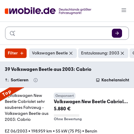
Filter
Volkswagen Beetle
Erstzulassung: 2003
39 Volkswagen Beetle aus 2003: Cabrio
Sortieren
Kachelansicht
Top
Gesponsert
Volkswagen New Beetle Cabriolet
sehr sauberes Fahrzeug
5.880 €
Ohne Bewertung
EZ 06/2003
•
198.959 km
•
55 kW (75 PS)
•
Benzin