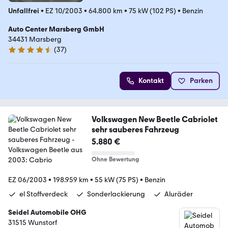
Unfallfrei
•
EZ 10/2003
•
64.800 km
•
75 kW (102 PS)
•
Benzin
Auto Center Marsberg GmbH
34431 Marsberg
(
37
)
4.5 Sterne
Kontakt
Parken
Volkswagen New Beetle Cabriolet
sehr sauberes Fahrzeug
5.880 €
Ohne Bewertung
EZ 06/2003
•
198.959 km
•
55 kW (75 PS)
•
Benzin
el Stoffverdeck
Sonderlackierung
Aluräder
Seidel Automobile OHG
31515 Wunstorf