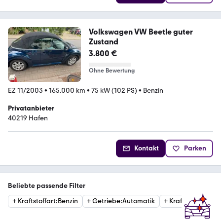
Volkswagen VW Beetle guter
Zustand
3.800 €
Ohne Bewertung
EZ 11/2003
•
165.000 km
•
75 kW (102 PS)
•
Benzin
Privatanbieter
40219 Hafen
Kontakt
Parken
Beliebte passende Filter
+
Kraftstoffart
:
Benzin
+
Getriebe
:
Automatik
+
Kraftstoffart
:
Die