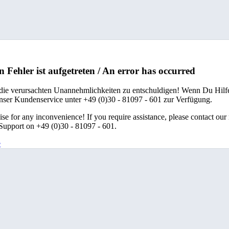
n Fehler ist aufgetreten / An error has occurred
 die verursachten Unannehmlichkeiten zu entschuldigen! Wenn Du Hilfe
unser Kundenservice unter +49 (0)30 - 81097 - 601 zur Verfügung.
se for any inconvenience! If you require assistance, please contact our
upport on +49 (0)30 - 81097 - 601.
e