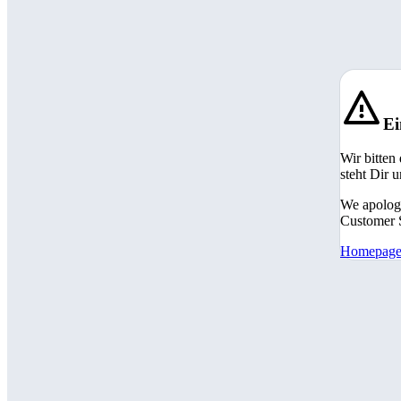
Ei
Wir bitten
steht Dir 
We apologi
Customer S
Homepag