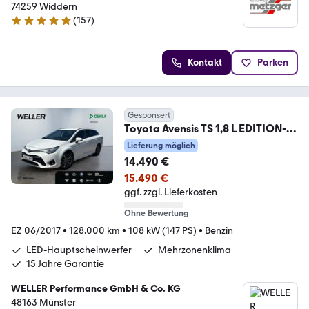
74259 Widdern
(
157
)
4.9 Sterne
Kontakt
Parken
Gesponsert
Toyota Avensis TS 1,8 L EDITION-
S+ *SHZ*RCam*Kessy*
Lieferung möglich
14.490 €
15.490 €
ggf. zzgl. Lieferkosten
Ohne Bewertung
EZ 06/2017
•
128.000 km
•
108 kW (147 PS)
•
Benzin
LED-Hauptscheinwerfer
Mehrzonenklima
15 Jahre Garantie
WELLER Performance GmbH & Co. KG
48163 Münster