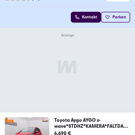
4.7 Sterne
Kontakt
Parken
Toyota Aygo AYGO x-
wave*STDHZ*KAMERA*FALTDAC
H
6.690 €