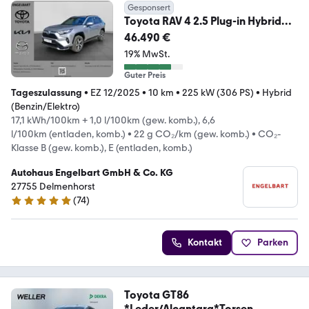
Gesponsert
Toyota RAV 4 2.5 Plug-in Hybrid
4x4 Teamplayer
46.490 €
19% MwSt.
Guter Preis
Tageszulassung
•
EZ 12/2025
•
10 km
•
225 kW (306 PS)
•
Hybrid
(Benzin/Elektro)
17,1 kWh/100km + 1,0 l/100km (gew. komb.), 6,6
l/100km (entladen, komb.)
•
22 g CO₂/km (gew. komb.)
•
CO₂-
Klasse B (gew. komb.), E (entladen, komb.)
Autohaus Engelbart GmbH & Co. KG
27755 Delmenhorst
(
74
)
4.9 Sterne
Kontakt
Parken
Toyota GT86
*Leder/Alcantara*Torsen