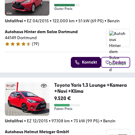
Guter Preis
Unfallfrei
•
EZ 04/2015
•
122.000 km
•
51 kW (69 PS)
•
Benzin
Autohaus Hinter dem Salze Dortmund
44149 Dortmund
(
19
)
4.4 Sterne
Kontakt
Parken
Toyota Yaris 1.3 Lounge +Kamera
+Navi +Klima
9.520 €
Fairer Preis
Unfallfrei
•
EZ 12/2015
•
97.108 km
•
73 kW (99 PS)
•
Benzin
Autohaus Helmut Metzger GmbH