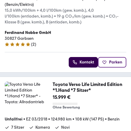
(Benzin/Elektro)
15,0 kWh/100km + 4,0 l/100km (gew. komb.), 4,0
l/100km (entladen, komb.)
•
19 g CO₂/km (gew. komb.)
•
CO₂-
Klasse B (gew. komb.), B (entladen, komb.)
Ferdinand Nobbe GmbH
30827 Garbsen
(
2
)
5 Sterne
Kontakt
Parken
Toyota Verso Life Limited Edition
*1.Hand *7 Sitzer*
15.999 €
Ohne Bewertung
Unfallfrei
•
EZ 03/2018
•
124.980 km
•
108 kW (147 PS)
•
Benzin
7 Sitzer
Kamera
Navi