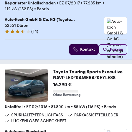
Reparierter Unfallschaden
•
EZ 07/2017
•
77.285 km
•
112 kW (152 PS)
•
Benzin
Auto-Koch GmbH & Co. KG (Toyota
Vertragshändler)
52351 Düren
(
14
)
3.7 Sterne
Kontakt
Parken
Toyota Touring Sports Executive
NAVI°LED°KAMERA°KEYLESS
16.290 €
Ohne Bewertung
Unfallfrei
•
EZ 09/2016
•
81.800 km
•
85 kW (116 PS)
•
Benzin
SPURHALTE°FERNLICHTASS
PARKASSIST°TEILLEDER
LÜCKENLOSES SCHECKHEFT
Autoforum Stockstadt