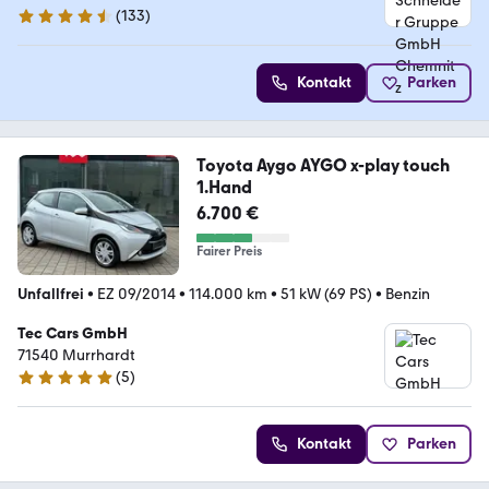
(
133
)
4.6 Sterne
Kontakt
Parken
Toyota Aygo AYGO x-play touch
1.Hand
6.700 €
Fairer Preis
Unfallfrei
•
EZ 09/2014
•
114.000 km
•
51 kW (69 PS)
•
Benzin
Tec Cars GmbH
71540 Murrhardt
(
5
)
5 Sterne
Kontakt
Parken