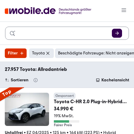
Filter
Toyota
Beschädigte Fahrzeuge: Nicht anzeige
27.957 Toyota: Allradantrieb
Sortieren
Kachelansicht
Top
Gesponsert
Toyota C-HR 2.0 Plug-in-Hybrid
Teamplayer
34.990 €
19% MwSt.
Fairer Preis
Unfallfrei
•
EZ 04/2025
•
125 km
•
164 kW (223 PS)
•
Hybrid