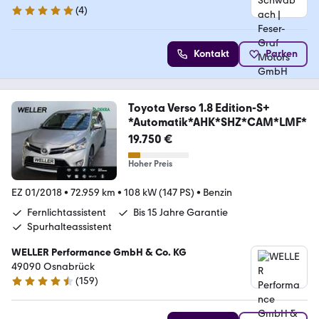
(
4
)
4.8 Sterne
Kontakt
Parken
Toyota Verso 1.8 Edition-S+
*Automatik*AHK*SHZ*CAM*LMF*
19.750 €
Hoher Preis
EZ 01/2018
•
72.959 km
•
108 kW (147 PS)
•
Benzin
Fernlichtassistent
Bis 15 Jahre Garantie
Spurhalteassistent
WELLER Performance GmbH & Co. KG
49090 Osnabrück
(
159
)
4.5 Sterne