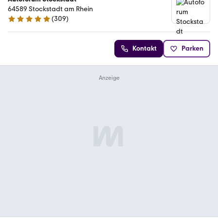
64589 Stockstadt am Rhein
(
309
)
4.8 Sterne
Kontakt
Parken