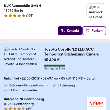
DUK Automobile GmbH
13089 Berlin
(
174
)
4.9 Sterne
Kontakt
Parken
Toyota Corolla 1.2 LED ACC
Tempomat Sitzheizung Kamera
15.490 €
Sehr guter Preis
Unfallfrei
•
EZ 05/2019
•
59.697 km
•
85 kW (116 PS)
•
Benzin
2-Zonen-Klimaautomatik
Sitzheizung
LED-Scheinwerfer
Autoland NL Senftenberg
01968 Senftenberg
(
89
)