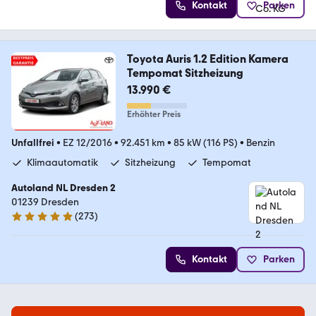
Kontakt
Parken
Toyota Auris 1.2 Edition Kamera
Tempomat Sitzheizung
13.990 €
Erhöhter Preis
Unfallfrei
•
EZ 12/2016
•
92.451 km
•
85 kW (116 PS)
•
Benzin
Klimaautomatik
Sitzheizung
Tempomat
Autoland NL Dresden 2
01239 Dresden
(
273
)
4.9 Sterne
Kontakt
Parken