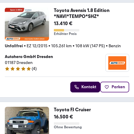
Toyota Avensis 1.8 Edition
*NAVI*TEMPO*SHZ*
13.410 €
Erhöhter Preis
Unfallfrei
•
EZ 12/2015
•
105.261 km
•
108 kW (147 PS)
•
Benzin
Autohero GmbH Dresden
01187 Dresden
(
4
)
5 Sterne
Kontakt
Parken
Toyota FJ Cruiser
16.500 €
Ohne Bewertung