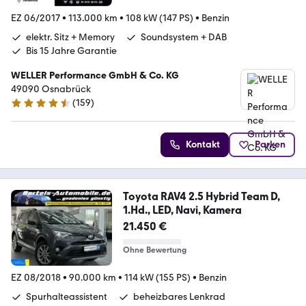
EZ 06/2017
•
113.000 km
•
108 kW (147 PS)
•
Benzin
elektr. Sitz + Memory
Soundsystem + DAB
Bis 15 Jahre Garantie
WELLER Performance GmbH & Co. KG
49090 Osnabrück
(
159
)
4.5 Sterne
Kontakt
Parken
Toyota RAV4 2.5 Hybrid Team D,
1.Hd., LED, Navi, Kamera
21.450 €
Ohne Bewertung
EZ 08/2018
•
90.000 km
•
114 kW (155 PS)
•
Benzin
Spurhalteassistent
beheizbares Lenkrad