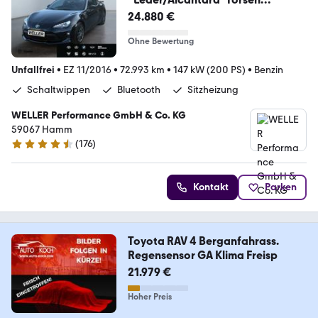
Sperrdiff*SmartKey*
24.880 €
Ohne Bewertung
Unfallfrei
•
EZ 11/2016
•
72.993 km
•
147 kW (200 PS)
•
Benzin
Schaltwippen
Bluetooth
Sitzheizung
WELLER Performance GmbH & Co. KG
59067 Hamm
(
176
)
4.6 Sterne
Kontakt
Parken
Toyota RAV 4 Berganfahrass.
Regensensor GA Klima Freisp
21.979 €
Hoher Preis