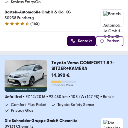
Keyless Entry/Go
Bartels-Automobile GmbH & Co. KG
30938 Fuhrberg
(
465
)
4.6 Sterne
Kontakt
Parken
Toyota Verso COMFORT 1.8 7-
SITZER+KAMERA
14.890 €
Erhöhter Preis
Unfallfrei
•
EZ 12/2016
•
92.450 km
•
108 kW (147 PS)
•
Benzin
Comfort-Plus-Paket
Toyota Safety Sense
Privacy Glas
Die Schneider Gruppe GmbH Chemnitz
09131 Chemnitz