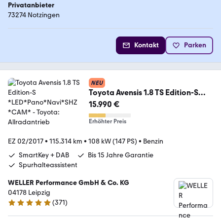
Privatanbieter
73274 Notzingen
Kontakt
Parken
NEU
Toyota Avensis 1.8 TS Edition-S
*LED*Pano*Navi*SHZ*CAM*
15.990 €
Erhöhter Preis
EZ 02/2017
•
115.314 km
•
108 kW (147 PS)
•
Benzin
SmartKey + DAB
Bis 15 Jahre Garantie
Spurhalteassistent
WELLER Performance GmbH & Co. KG
04178 Leipzig
(
371
)
4.8 Sterne