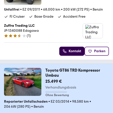
Unfallfrei
•
EZ 09/2011
•
68.000 km
•
200 kW (272 PS)
•
Benzin
FJ Cruiser
Base Grade
Accident Free
Zuffra Trading LLC
JP-1340088 Edogawa
(
1
)
3.3 Sterne
Kontakt
Parken
Toyota GT86 TRD Kompressor
Umbau
25.499 €
Verhandlungsbasis
Ohne Bewertung
Reparierter Unfallschaden
•
EZ 03/2014
•
98.580 km
•
206 kW (280 PS)
•
Benzin