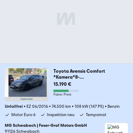
Toyota Avensis Comfort
*Kamera*8-
fach*Tempomat*Klima*
15.190 €
Fairer Preis
Unfallfrei
•
EZ 06/2016
•
74.500 km
•
108 kW (147 PS)
•
Benzin
Motor Euro 6
Inspektion neu
Tempomat
MG Schwabach | Feser-Graf Motors GmbH
91126 Schwabach