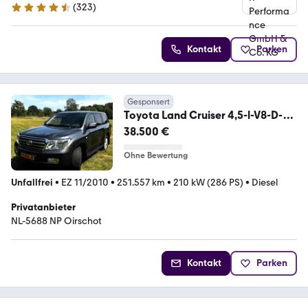
(
323
)
4.3 Sterne
Kontakt
Parken
Gesponsert
Toyota Land Cruiser 4,5-l-V8-D-
4D Executive Automat...
38.500 €
Ohne Bewertung
Unfallfrei
•
EZ 11/2010
•
251.557 km
•
210 kW (286 PS)
•
Diesel
Privatanbieter
NL-5688 NP Oirschot
Kontakt
Parken