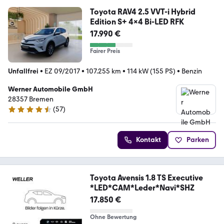
Toyota RAV4 2.5 VVT-i Hybrid
Edition S+ 4x4 Bi-LED RFK
17.990 €
Fairer Preis
Unfallfrei
•
EZ 09/2017
•
107.255 km
•
114 kW (155 PS)
•
Benzin
Werner Automobile GmbH
28357 Bremen
(
57
)
4.6 Sterne
Kontakt
Parken
Toyota Avensis 1.8 TS Executive
*LED*CAM*Leder*Navi*SHZ
17.850 €
Ohne Bewertung