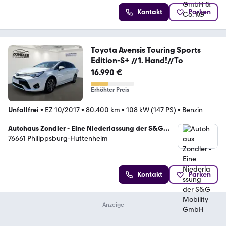
Kontakt
Parken
Toyota Avensis Touring Sports
Edition-S+ //1. Hand!//To
16.990 €
Erhöhter Preis
Unfallfrei
•
EZ 10/2017
•
80.400 km
•
108 kW (147 PS)
•
Benzin
Autohaus Zondler - Eine Niederlassung der S&G
Mobility GmbH
76661 Philippsburg-Huttenheim
Kontakt
Parken